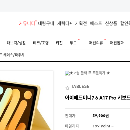
커뮤니티
대량구매
캐릭터+
기획전
베스트
신상품
할인
패브릭/생활
데코/조명
키친
푸드
패션의류
패션잡화
드 케이스/파우치
TABLESE
아이패드미니7 6 A17 Pro 키보
판매가
39,900원
마일리지
199 Point ~