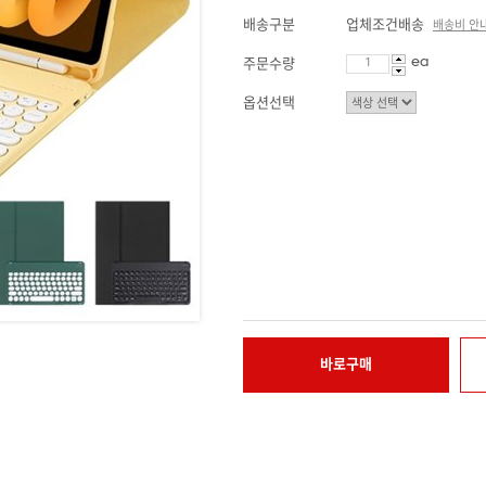
배송구분
업체조건배송
배송비 안
ea
주문수량
옵션선택
바로구매