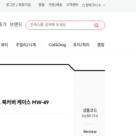
로그인
/
회원가입
알림
주문/배송
고객센터
장바구니
0
특가
브랜드
뷰티
주얼리/시계
Cat&Dog
토이/취미
캠핑
드 북커버 케이스 MW-49
상품코드
5688194
Review