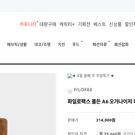
커뮤니티
대량구매
캐릭터+
기획전
베스트
신상품
할인
패브릭/생활
데코/조명
키친
푸드
패션의류
패션잡화
FILOFAX
파일로팩스 몰든 A6 오거나이저
판매가
214,000원
할인의 참견
월 35,666원
무이자 