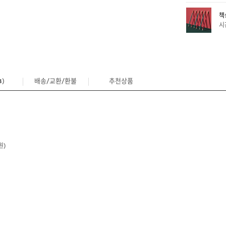
책
시
)
배송/교환/환불
추천상품
4
원)