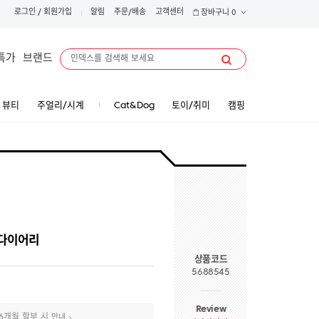
로그인
/
회원가입
알림
주문/배송
고객센터
장바구니
0
특가
브랜드
뷰티
주얼리/시계
Cat&Dog
토이/취미
캠핑
 다이어리
상품코드
5688545
Review
6개월 할부 시
안내