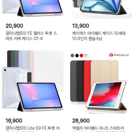
20,900
13,900
갤럭시탭S10 FE 플러스 투명 스
케이맥스 아이패드 케이스 10세대
마트 커버 케이스 CF-6
10.9인치 펜슬수납
16,900
28,900
갤럭시탭S10 Lite S9 FE 투명 커
맥컬리 아이패드 미니5 스마트커