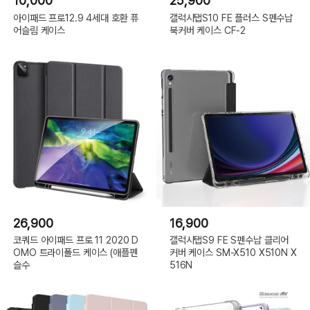
10,000
25,900
아이패드 프로12.9 4세대 호환 퓨
갤럭시탭S10 FE 플러스 S펜수납
어슬림 케이스
북커버 케이스 CF-2
26,900
16,900
코쿼드 아이패드 프로 11 2020 D
갤럭시탭S9 FE S펜수납 클리어
OMO 트라이폴드 케이스 (애플펜
커버 케이스 SM-X510 X510N X
슬수
516N