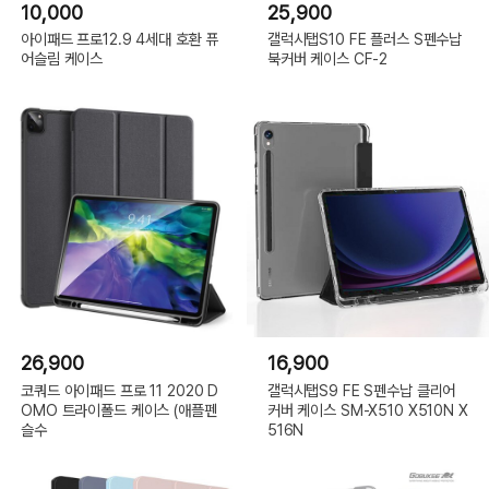
10,000
25,900
아이패드 프로12.9 4세대 호환 퓨
갤럭시탭S10 FE 플러스 S펜수납
어슬림 케이스
북커버 케이스 CF-2
26,900
16,900
코쿼드 아이패드 프로 11 2020 D
갤럭시탭S9 FE S펜수납 클리어
OMO 트라이폴드 케이스 (애플펜
커버 케이스 SM-X510 X510N X
슬수
516N