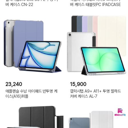
버 케이스 CN-22
버 케이스 태블릿PC IPADCASE
23,240
15,900
애플펜슬 수납 아이패드 반투명 케
갤럭시탭 A9+ A11+ 투명 젤하드
이스(A16)퍼플
커버 케이스 AL-7