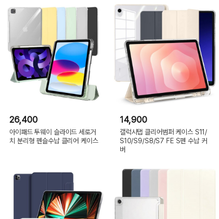
26,400
14,900
아이패드 투웨이 슬라이드 세로거
갤럭시탭 클리어범퍼 케이스 S11/
치 분리형 펜슬수납 클리어 케이스
S10/S9/S8/S7 FE S펜 수납 커
버