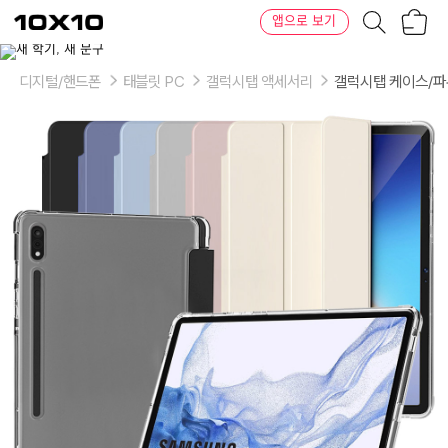
장
텐
앱으로 보기
바
바
구
이
이
니
텐
상
품
디지털/핸드폰
태블릿 PC
갤럭시탭 액세서리
갤럭시탭 케이스/
의
옵
션
-
색
상:
블
랙,
인
디
블
루,
스
카
이,
그
레
이,
핑
크,
크
림