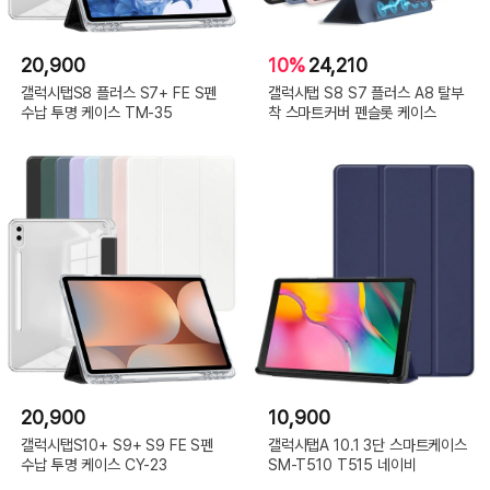
20,900
10%
24,210
갤럭시탭S8 플러스 S7+ FE S펜
갤럭시탭 S8 S7 플러스 A8 탈부
수납 투명 케이스 TM-35
착 스마트커버 펜슬롯 케이스
20,900
10,900
갤럭시탭S10+ S9+ S9 FE S펜
갤럭시탭A 10.1 3단 스마트케이스
수납 투명 케이스 CY-23
SM-T510 T515 네이비