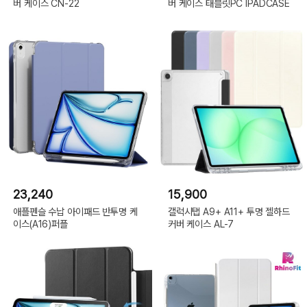
버 케이스 CN-22
버 케이스 태블릿PC IPADCASE
23,240
15,900
애플펜슬 수납 아이패드 반투명 케
갤럭시탭 A9+ A11+ 투명 젤하드
이스(A16)퍼플
커버 케이스 AL-7