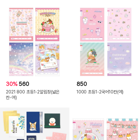
30%
560
850
2021 800 초등1-2알림장(넓은
1000 초등1-2국어10칸(여)
칸-여)