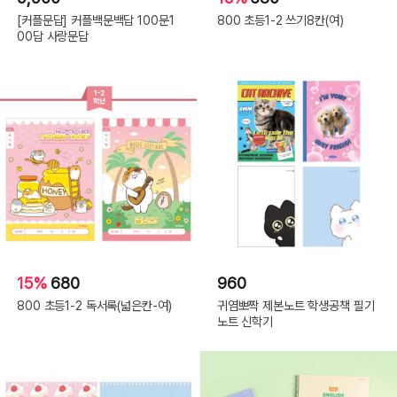
[커플문답] 커플백문백답 100문1
800 초등1-2 쓰기8칸(여)
00답 사랑문답
15%
680
960
800 초등1-2 독서록(넓은칸-여)
귀염뽀짝 제본노트 학생공책 필기
노트 신학기