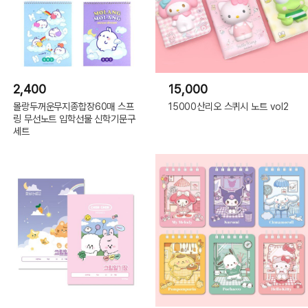
2,400
15,000
몰랑두꺼운무지종합장60매 스프
15000산리오 스퀴시 노트 vol2
링 무선노트 입학선물 신학기문구
세트