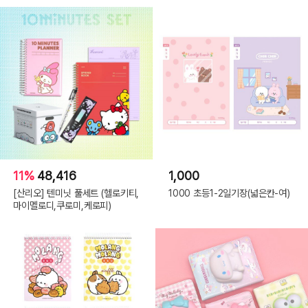
11%
48,416
1,000
[산리오] 텐미닛 풀세트 (헬로키티,
1000 초등1-2일기장(넓은칸-여)
마이멜로디,쿠로미,케로피)