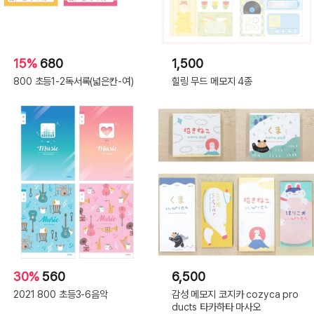
15%
680
1,500
800 초등1-2독서록(넓은칸-여)
힐링 무드 메모지 4종
30%
560
6,500
2021 800 초등3-6음악
감성 메모지 코지카 cozyca pro
ducts 타카하타 마사오