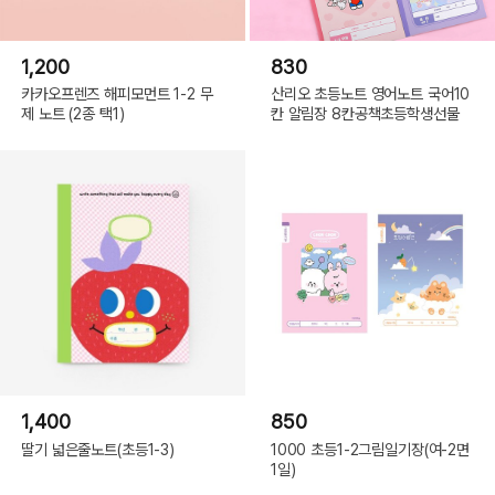
1,200
830
카카오프렌즈 해피모먼트 1-2 무
산리오 초등노트 영어노트 국어10
제 노트 (2종 택1)
칸 알림장 8칸공책초등학생선물
1,400
850
딸기 넓은줄노트(초등1-3)
1000 초등1-2그림일기장(여-2면
1일)