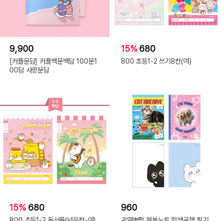
9,900
15%
680
[커플문답] 커플백문백답 100문1
800 초등1-2 쓰기8칸(여)
00답 사랑문답
15%
680
960
800 초등1-2 독서록(넓은칸-여)
귀염뽀짝 제본노트 학생공책 필기