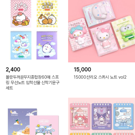
2,400
15,000
몰랑두꺼운무지종합장60매 스프
15000산리오 스퀴시 노트 vol2
링 무선노트 입학선물 신학기문구
세트