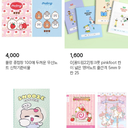
4,000
1,600
몰랑 종합장 100매 두꺼운 무선노
0[꿈드림22]핑크풋 pinkfoot 칸
트 신학기준비물
이 넓은 영어노트 줄간격 5mm 9
칸 25