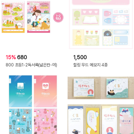
15%
680
1,500
800 초등1-2독서록(넓은칸-여)
힐링 무드 메모지 4종