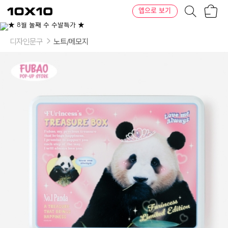
장
텐
앱으로 보기
바
바
구
이
니
텐
디자인문구
노트/메모지