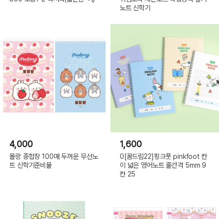
노트 신학기
4,000
1,600
몰랑 종합장 100매 두꺼운 무선노
0[꿈드림22]핑크풋 pinkfoot 칸
트 신학기준비물
이 넓은 영어노트 줄간격 5mm 9
칸 25