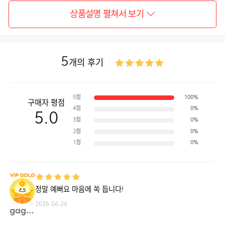
상품설명 펼쳐서 보기
5
개의 후기
5점
100%
구매자 평점
4점
0%
5.0
3점
0%
2점
0%
1점
0%
정말 예뻐요 마음에 쏙 듭니다!
2026.06.26
gag1**