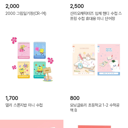
2,000
2,500
2000 그림일기장(CR-여)
산리오캐릭터즈 입체 핸디 수첩 스
프링 수첩 휴대용 미니 단어장
1,700
800
델리 스폰지밥 미니 수첩
모닝글로리 초등학교 1-2 수학공
책 B