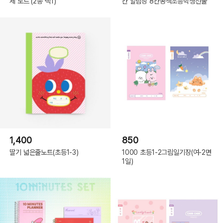
제 노트 (2종 택1)
칸 알림장 8칸공책초등학생선물
1,400
850
딸기 넓은줄노트(초등1-3)
1000 초등1-2그림일기장(여-2면
1일)