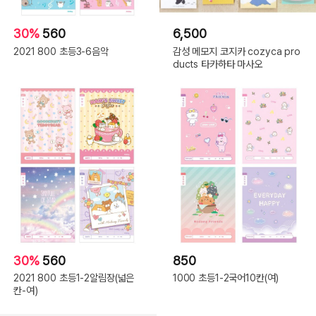
30%
560
6,500
2021 800 초등3-6음악
감성 메모지 코지카 cozyca pro
ducts 타카하타 마사오
30%
560
850
2021 800 초등1-2알림장(넓은
1000 초등1-2국어10칸(여)
칸-여)