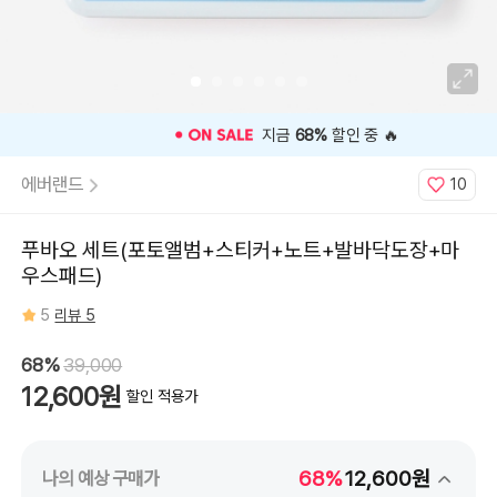
지금
68%
할인 중 🔥
에버랜드
10
푸바오 세트(포토앨범+스티커+노트+발바닥도장+마
우스패드)
5
리뷰 5
68%
39,000
12,600원
할인 적용가
68%
12,600원
나의 예상 구매가