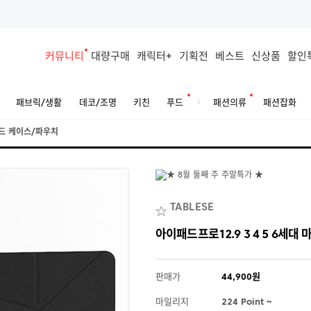
커뮤니티
대량구매
캐릭터+
기획전
베스트
신상품
할인
패브릭/생활
데코/조명
키친
푸드
패션의류
패션잡화
드 케이스/파우치
TABLESE
아이패드프로12.9 3 4 5 6세대 
판매가
44,900원
마일리지
224 Point ~