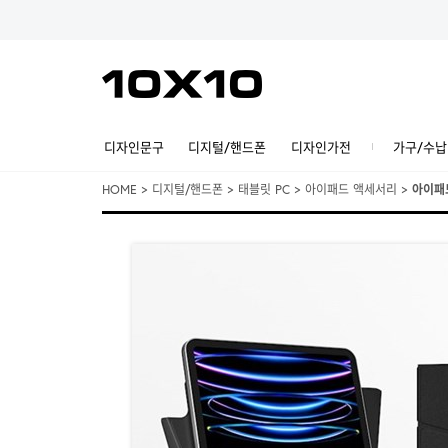
디자인문구
디지털/핸드폰
디자인가전
가구/수납
HOME
>
디지털/핸드폰
>
태블릿 PC
>
아이패드 액세서리
>
아이패