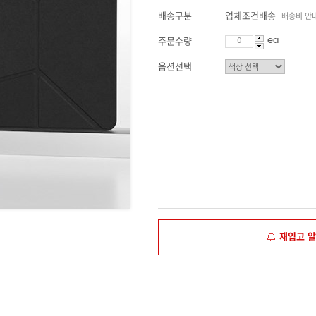
배송구분
업체조건배송
배송비 안
ea
주문수량
옵션선택
재입고 