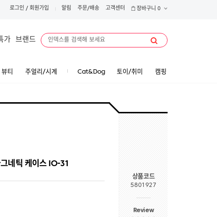
로그인
/
회원가입
알림
주문/배송
고객센터
장바구니
0
특가
브랜드
뷰티
주얼리/시계
Cat&Dog
토이/취미
캠핑
마그네틱 케이스 IO-31
상품코드
5801927
Review