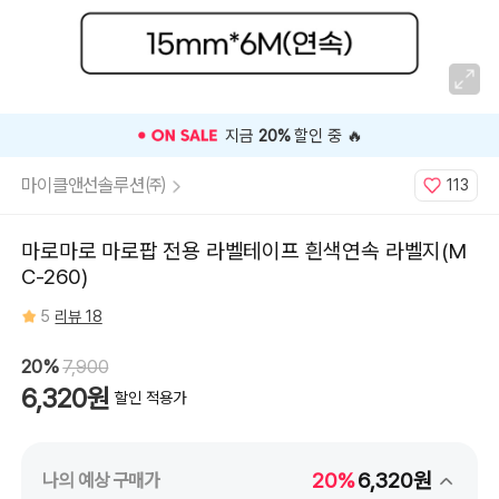
⭐️ 고객 평점
5
인기 상품 ⭐️
마이클앤선솔루션㈜
113
마로마로 마로팝 전용 라벨테이프 흰색연속 라벨지(M
C-260)
5
리뷰 18
20%
7,900
6,320원
할인 적용가
20%
6,320원
나의 예상 구매가