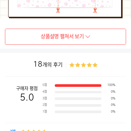
상품설명 펼쳐서 보기
18
개의 후기
5점
100%
구매자 평점
4점
0%
5.0
3점
0%
2점
0%
1점
0%