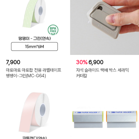
7,900
30%
6,900
마로마로 마로팝 전용 라벨테이프
자석 슬라이드 택배 박스 세라믹
땡땡이-그린(MC-G64)
커터칼