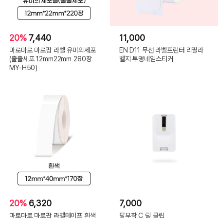
20%
7,440
11,000
마로마로 마로팝 라벨 유미의세포
EN D11 무선 라벨프린터 리필라
(출출세포 12mm22mm 280장
벨지 투명네임스티커
MY-H50)
20%
6,320
7,000
마로마로 마로팝 라벨테이프 흰색
탈부착 C 릴 클립