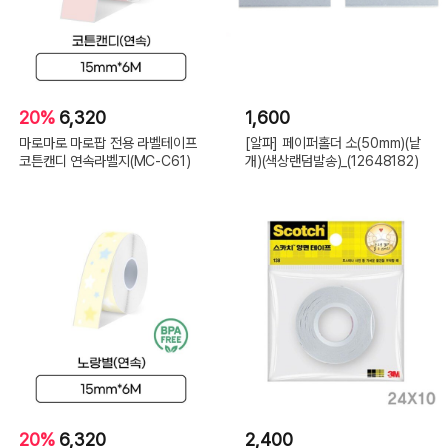
20%
6,320
1,600
마로마로 마로팝 전용 라벨테이프
[알파] 페이퍼홀더 소(50mm)(낱
코튼캔디 연속라벨지(MC-C61)
개)(색상랜덤발송)_(12648182)
20%
6,320
2,400