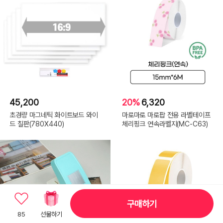
45,200
20%
6,320
초경량 마그네틱 화이트보드 와이
마로마로 마로팝 전용 라벨테이프
드 칠판(780X440)
체리핑크 연속라벨지(MC-C63)
구매하기
85
선물하기