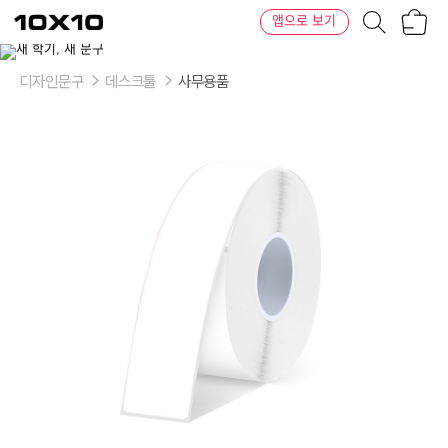
장
텐
앱으로 보기
바
바
구
이
니
텐
디자인문구
데스크툴
사무용품