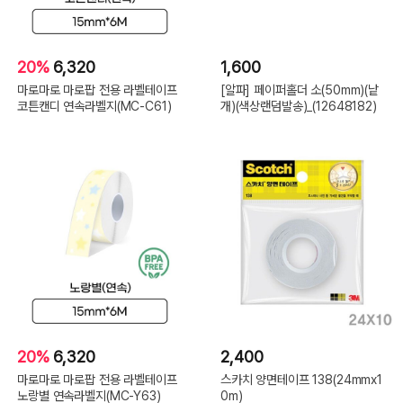
20%
6,320
1,600
마로마로 마로팝 전용 라벨테이프
[알파] 페이퍼홀더 소(50mm)(낱
코튼캔디 연속라벨지(MC-C61)
개)(색상랜덤발송)_(12648182)
20%
6,320
2,400
마로마로 마로팝 전용 라벨테이프
스카치 양면테이프 138(24mmx1
노랑별 연속라벨지(MC-Y63)
0m)