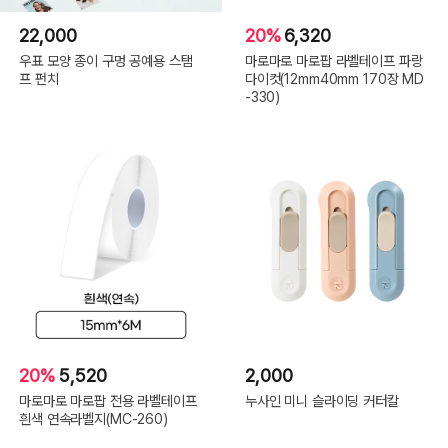
22,000
20%
6,320
우표 모양 종이 구멍 공예용 스탬
마로마로 마로팝 라벨테이프 파랑
프 펀치
다이컷(12mm40mm 170장 MD
-330)
20%
5,520
2,000
마로마로 마로팝 전용 라벨테이프
누사인 미니 슬라이딩 커터칼
흰색 연속라벨지(MC-260)