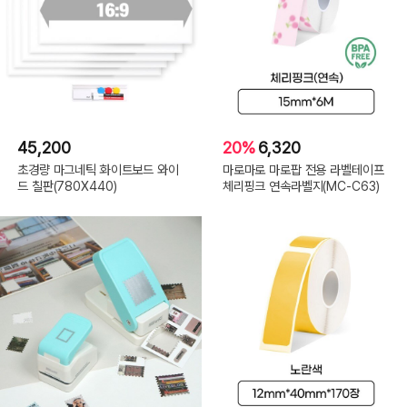
45,200
20%
6,320
초경량 마그네틱 화이트보드 와이
마로마로 마로팝 전용 라벨테이프
드 칠판(780X440)
체리핑크 연속라벨지(MC-C63)