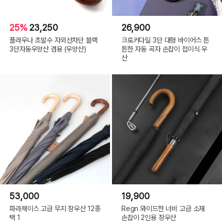
25%
23,250
26,900
플라우나 초발수 자외선차단 블랙
크로커다일 3단 대형 바이어스 튼
3단자동우양산 겸용 (우양산)
튼한 자동 곡자 손잡이 접이식 우
산
53,000
19,900
파라체이스 고급 무지 장우산 12종
Regn 와이드한 너비 고급 소재
택 1
손잡이 2인용 장우산