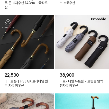
무 큰 남자우산 142cm 고급장우
브 수동우산
산
22,500
38,900
마이브렐라 HSJ 8K 프리미엄 원
크로커다일 뉴트럴 커브핸들 암막
목 자동 장우산
전자동 양우산