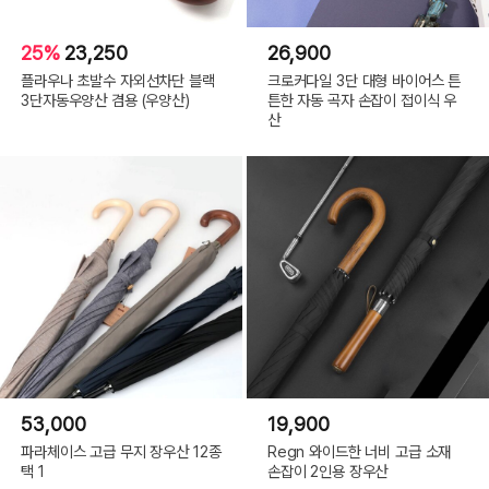
25%
23,250
26,900
플라우나 초발수 자외선차단 블랙
크로커다일 3단 대형 바이어스 튼
3단자동우양산 겸용 (우양산)
튼한 자동 곡자 손잡이 접이식 우
산
53,000
19,900
파라체이스 고급 무지 장우산 12종
Regn 와이드한 너비 고급 소재
택 1
손잡이 2인용 장우산