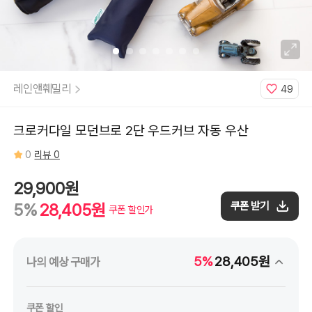
레인앤훼밀리
49
크로커다일 모던브로 2단 우드커브 자동 우산
0
리뷰 0
29,900원
쿠폰 받기
5%
28,405원
쿠폰 할인가
5%
28,405원
나의 예상 구매가
쿠폰 할인