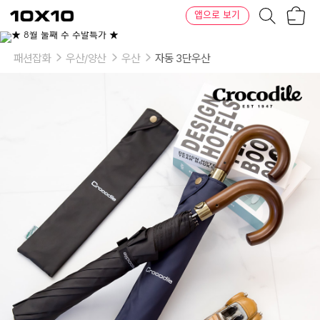
장
텐
앱으로 보기
바
바
구
이
이
니
텐
상
품
패션잡화
우산/양산
우산
자동 3단우산
의
옵
션
-
색
상:
제
트
블
랙,
네
이
비
피
오
니