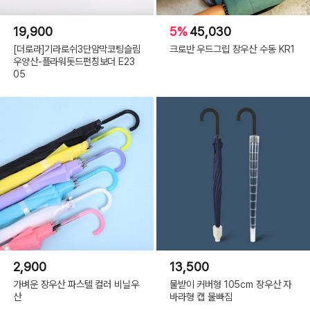
19,900
5%
45,030
[더로라]기라로쉬3단암막코팅슬림
크로반 우드그립 장우산 수동 KR1
우양산-플라워돗드펀칭보더 E23
05
2,900
13,500
가벼운 장우산 파스텔 컬러 비닐우
물받이 커버형 105cm 장우산 자
산
바라형 캡 물빠짐