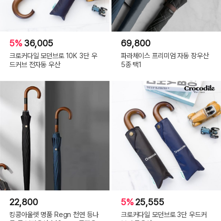
5%
36,005
69,800
크로커다일 모던브로 10K 3단 우
파라체이스 프리미엄 자동 장우산
드커브 전자동 우산
5종 택1
22,800
5%
25,555
킹콩아울렛 명품 Regn 천연 등나
크로커다일 모던브로 3단 우드커