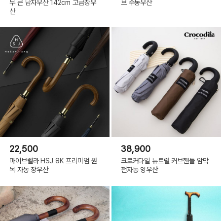
무 큰 남자우산 142cm 고급장우
브 수동우산
산
22,500
38,900
마이브렐라 HSJ 8K 프리미엄 원
크로커다일 뉴트럴 커브핸들 암막
목 자동 장우산
전자동 양우산