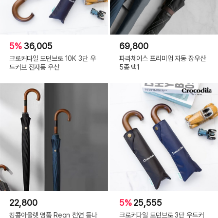
5%
36,005
69,800
크로커다일 모던브로 10K 3단 우
파라체이스 프리미엄 자동 장우산
드커브 전자동 우산
5종 택1
22,800
5%
25,555
킹콩아울렛 명품 Regn 천연 등나
크로커다일 모던브로 3단 우드커