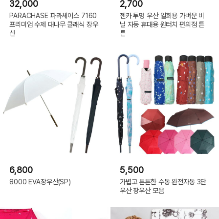
32,000
2,700
PARACHASE 파라체이스 7160
젠카 투명 우산 일회용 가벼운 비
프리미엄 수제 대나무 클래식 장우
닐 자동 휴대용 원터치 편의점 튼
산
튼
6,800
5,500
8000 EVA장우산(SP)
가볍고 튼튼한 수동 완전자동 3단
우산 장우산 모음