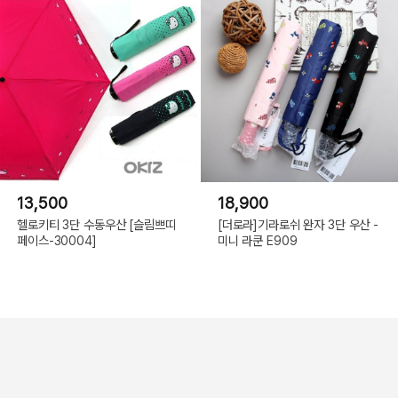
13,500
18,900
헬로키티 3단 수동우산 [슬림쁘띠
[더로라]기라로쉬 완자 3단 우산 -
페이스-30004]
미니 라쿤 E909