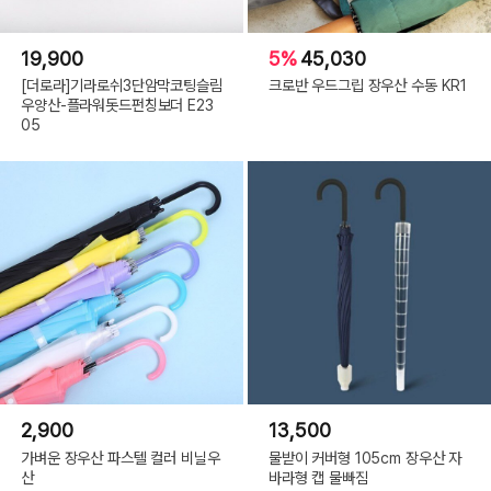
19,900
5%
45,030
[더로라]기라로쉬3단암막코팅슬림
크로반 우드그립 장우산 수동 KR1
우양산-플라워돗드펀칭보더 E23
05
2,900
13,500
가벼운 장우산 파스텔 컬러 비닐우
물받이 커버형 105cm 장우산 자
산
바라형 캡 물빠짐