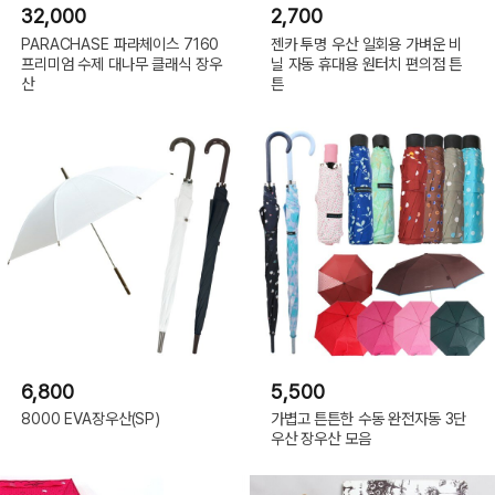
32,000
2,700
PARACHASE 파라체이스 7160
젠카 투명 우산 일회용 가벼운 비
프리미엄 수제 대나무 클래식 장우
닐 자동 휴대용 원터치 편의점 튼
산
튼
6,800
5,500
8000 EVA장우산(SP)
가볍고 튼튼한 수동 완전자동 3단
우산 장우산 모음