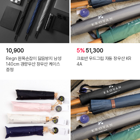
10,900
5%
51,300
Regn 원목손잡이 닳음방지 남성
크로반 우드그립 자동 장우산 KR
140cm 경량우산 장우산 케이스
4A
증정