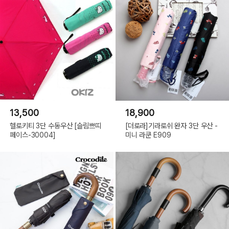
13,500
18,900
헬로키티 3단 수동우산 [슬림쁘띠
[더로라]기라로쉬 완자 3단 우산 -
페이스-30004]
미니 라쿤 E909