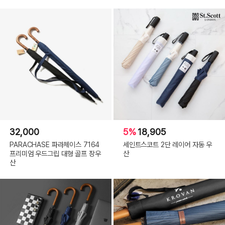
32,000
5%
18,905
PARACHASE 파라체이스 7164
세인트스코트 2단 레이어 자동 우
프리미엄 우드그립 대형 골프 장우
산
산