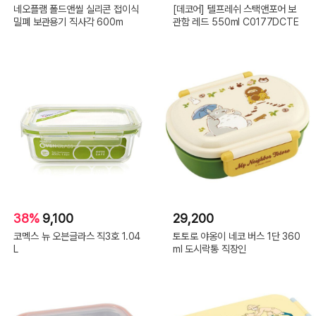
네오플램 폴드앤씰 실리콘 접이식
[데코어] 텔프레쉬 스택앤포어 보
밀폐 보관용기 직사각 600m
관함 레드 550ml C0177DCTE
38%
9,100
29,200
코멕스 뉴 오븐글라스 직3호 1.04
토토로 야옹이 네코 버스 1단 360
L
ml 도시락통 직장인