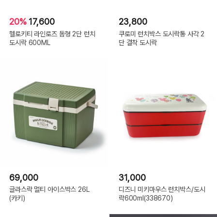
20%
17,600
23,800
헬로키티 라인로즈 돔형 2단 런치
쿠로미 런치박스 도시락통 사각 2
도시락 600ML
단 결착 도시락
69,000
31,000
글라스락 멀티 아이스박스 26L
디즈니 미키마우스 런치박스/도시
(카키)
락600ml(338670)