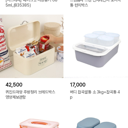
5ml_(835385)
통 런치박스
42,500
17,000
퀴진드마망 주방정리 브레드박스
버디 잡곡쌀통 소 3kg+잡곡통 4
영양제보관함
p