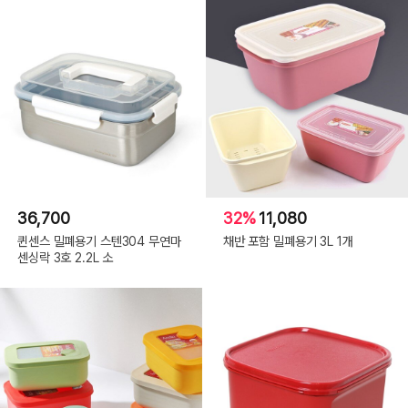
36,700
32%
11,080
퀸센스 밀폐용기 스텐304 무연마
채반 포함 밀폐용기 3L 1개
센싱락 3호 2.2L 소