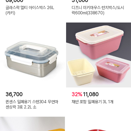
69,000
31,000
글라스락 멀티 아이스박스 26L
디즈니 미키마우스 런치박스/도시
(카키)
락600ml(338670)
36,700
32%
11,080
퀸센스 밀폐용기 스텐304 무연마
채반 포함 밀폐용기 3L 1개
센싱락 3호 2.2L 소