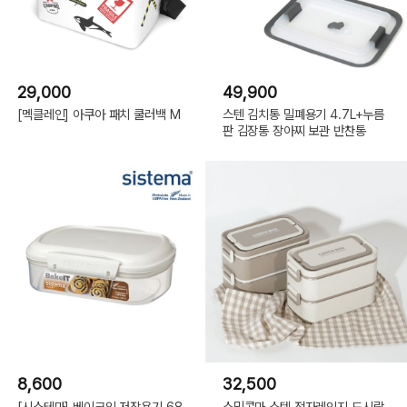
29,000
49,900
[멕클레인] 아쿠아 패치 쿨러백 M
스텐 김치통 밀폐용기 4.7L+누름
판 김장통 장아찌 보관 반찬통
8,600
32,500
[시스테마] 베이크잇 저장용기 68
스밈콤마 스텐 전자레인지 도시락