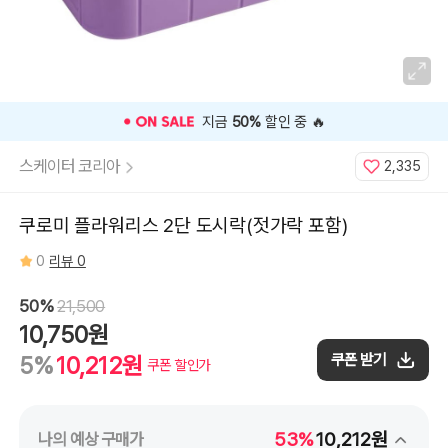
지금
50%
할인 중 🔥
스케이터 코리아
2,335
쿠로미 플라워리스 2단 도시락(젓가락 포함)
0
리뷰 0
50%
21,500
10,750원
쿠폰 받기
5%
10,212원
쿠폰 할인가
53%
10,212원
나의 예상 구매가