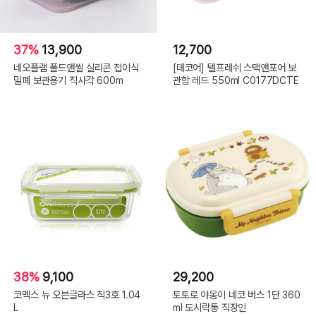
37%
13,900
12,700
네오플램 폴드앤씰 실리콘 접이식
[데코어] 텔프레쉬 스택앤포어 보
밀폐 보관용기 직사각 600m
관함 레드 550ml C0177DCTE
38%
9,100
29,200
코멕스 뉴 오븐글라스 직3호 1.04
토토로 야옹이 네코 버스 1단 360
L
ml 도시락통 직장인