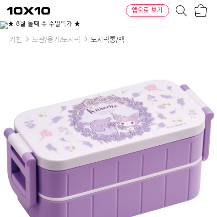
장
텐
앱으로 보기
바
바
구
이
니
텐
키친
보관/용기/도시락
도시락통/백