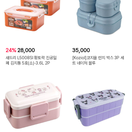
24%
28,000
35,000
새드리 L5008SI 황토락 진공밀
[Koziol]코지올 런치 박스 3P 세
폐 김치통 5호(소)-3.6L 2P
트 네이처 블루