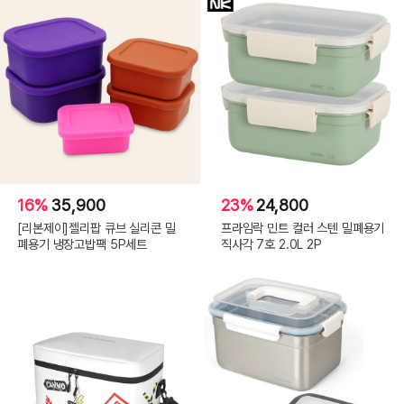
16%
35,900
23%
24,800
[리본제이]젤리팝 큐브 실리콘 밀
프라임락 민트 컬러 스텐 밀폐용기
폐용기 냉장고밥팩 5P세트
직사각 7호 2.0L 2P