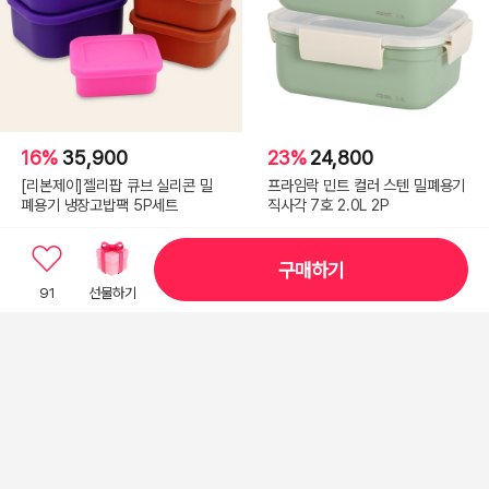
16%
35,900
23%
24,800
[리본제이]젤리팝 큐브 실리콘 밀
프라임락 민트 컬러 스텐 밀폐용기
폐용기 냉장고밥팩 5P세트
직사각 7호 2.0L 2P
구매하기
91
선물하기