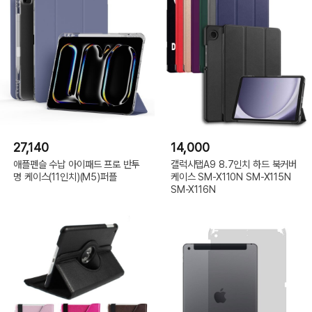
27,140
14,000
애플펜슬 수납 아이패드 프로 반투
갤럭시탭A9 8.7인치 하드 북커버
명 케이스(11인치)(M5)퍼플
케이스 SM-X110N SM-X115N
SM-X116N