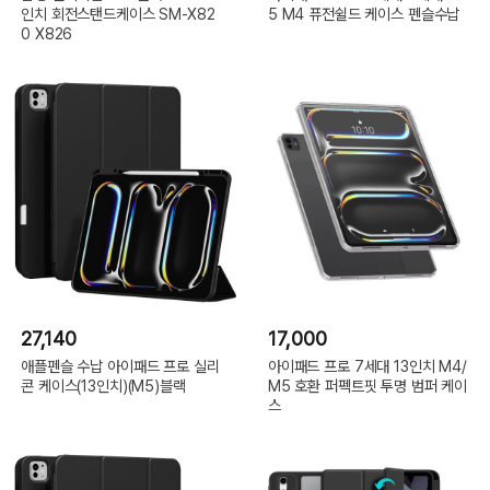
인치 회전스탠드케이스 SM-X82
5 M4 퓨전쉴드 케이스 펜슬수납
0 X826
27,140
17,000
애플펜슬 수납 아이패드 프로 실리
아이패드 프로 7세대 13인치 M4/
콘 케이스(13인치)(M5)블랙
M5 호환 퍼펙트핏 투명 범퍼 케이
스