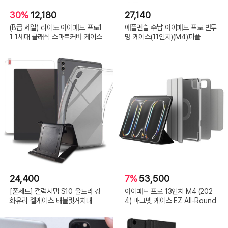
30%
12,180
27,140
(B급 세일) 라이노 아이패드 프로1
애플펜슬 수납 아이패드 프로 반투
1 1세대 클래식 스마트커버 케이스
명 케이스(11인치)(M4)퍼플
24,400
7%
53,500
[풀세트] 갤럭시탭 S10 울트라 강
아이패드 프로 13인치 M4 (202
화유리 젤케이스 태블릿거치대
4) 마그넷 케이스 EZ All-Round