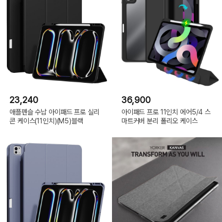
23,240
36,900
애플펜슬 수납 아이패드 프로 실리
아이패드 프로 11인치 에어5/4 스
콘 케이스(11인치)(M5)블랙
마트커버 분리 폴리오 케이스