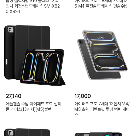
삼성 갤럭시탭 S10 플러스 12.4
아이패드 프로11 8세대 7세대 M
인치 회전스탠드케이스 SM-X82
5 M4 퓨전쉴드 케이스 펜슬수납
0 X826
27,140
17,000
애플펜슬 수납 아이패드 프로 실리
아이패드 프로 7세대 13인치 M4/
콘 케이스(13인치)(M5)블랙
M5 호환 퍼펙트핏 투명 범퍼 케이
스