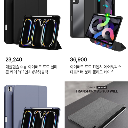
23,240
36,900
애플펜슬 수납 아이패드 프로 실리
아이패드 프로 11인치 에어5/4 스
콘 케이스(11인치)(M5)블랙
마트커버 분리 폴리오 케이스