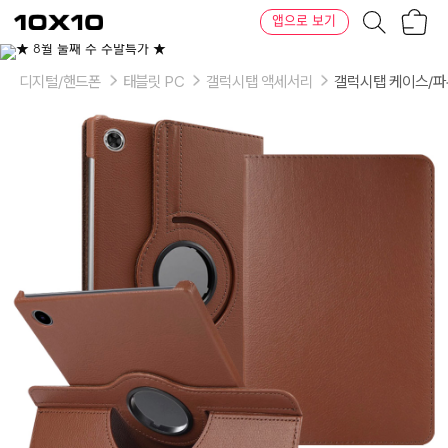
장
텐
앱으로 보기
바
바
구
이
이
니
텐
상
품
디지털/핸드폰
태블릿 PC
갤럭시탭 액세서리
갤럭시탭 케이스/
의
옵
션
-
색
상:
네
이
비,
레
드,
브
라
운,
블
랙,
핫
핑
크