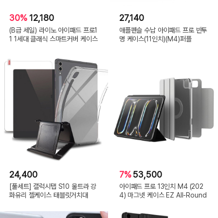
30%
12,180
27,140
(B급 세일) 라이노 아이패드 프로1
애플펜슬 수납 아이패드 프로 반투
1 1세대 클래식 스마트커버 케이스
명 케이스(11인치)(M4)퍼플
24,400
7%
53,500
[풀세트] 갤럭시탭 S10 울트라 강
아이패드 프로 13인치 M4 (202
화유리 젤케이스 태블릿거치대
4) 마그넷 케이스 EZ All-Round