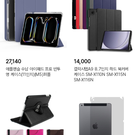
27,140
14,000
애플펜슬 수납 아이패드 프로 반투
갤럭시탭A9 8.7인치 하드 북커버
명 케이스(11인치)(M5)퍼플
케이스 SM-X110N SM-X115N
SM-X116N