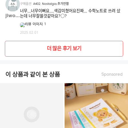
구매옵션
A402. Nostalgia,추가안함
너무,,,너무이뻐요,,,,색감미쳤어요진짜,,, 수학노트로 쓰려 샀
jiwon**
는데 너무잘쓸것같아요?○?
2025.02.01
더 많은 후기 보기
이 상품과 같이 본 상품
Sponsored