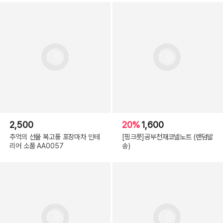
2,500
20%
1,600
추억의 선물 복고풍 포장마차 인테
[핑크풋]공부천재코넬노트 (랜덤발
리어 소품 AA0057
송)