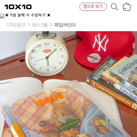
장
텐
앱으로 보기
바
바
구
이
이
니
텐
상
품
디자인문구
데스크툴
파일/바인더
의
옵
션
-
아
카
이
빙
북:
A401.
View
of
editors,
A402.
Nostalgia
/
인
덱
스:
추
가
안
함,
인
덱
스
추
가