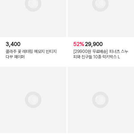
3,400
52%
29,900
콜라주 꽃 레터링 메모지 빈티지
[29900원 무료배송] 피너츠 스누
다꾸 페이퍼
피와 친구들 10종 럭키박스 L