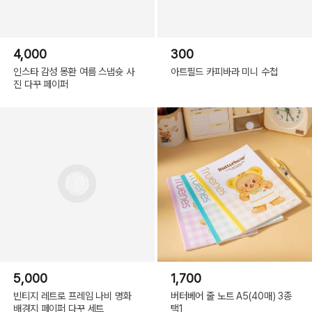
4,000
300
인스타 감성 몽환 여름 스냅슛 사
아트필드 카피바라 미니 수첩
진 다꾸 페이퍼
5,000
1,700
빈티지 레트로 프레임 나비 명화
버터베어 줄 노트 A5(40매) 3종
배경지 페이퍼 다꾸 세트
택1