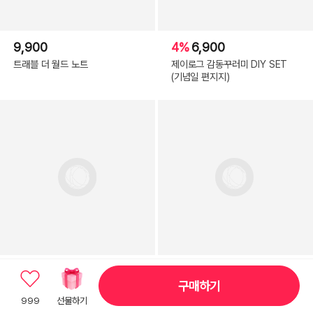
9,900
4%
6,900
트래블 더 월드 노트
제이로그 감동꾸러미 DIY SET
(기념일 편지지)
4,000
300
구매하기
인스타 감성 몽환 여름 스냅슛 사
아트필드 카피바라 미니 수첩
999
선물하기
진 다꾸 페이퍼