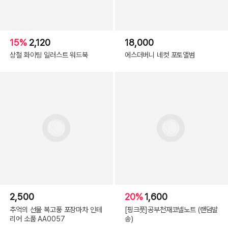
15%
2,120
18,000
상철 화이팅 일러스트 워드북
에스더버니 네컷 포토앨범
2,500
20%
1,600
추억의 선물 복고풍 포장마차 인테
[핑크풋]공부천재코넬노트 (랜덤발
리어 소품 AA0057
송)