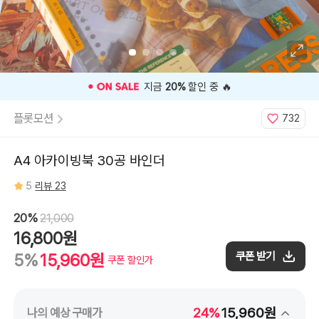
⭐️ 고객 평점
5
인기 상품 ⭐️
플롯모션
732
A4 아카이빙북 30공 바인더
5
리뷰 23
20%
21,000
16,800원
쿠폰 받기
5%
15,960원
쿠폰 할인가
24%
15,960원
나의 예상 구매가