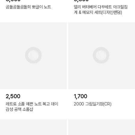
곰돌곰돌곰돌희 뽀글이 노트
델리 버터베어 다꾸세트 아크릴집
게 & 메모지 세트(디자인랜덤)
2,500
1,700
레트로 소품 예쁜 노트 복고 데이
2000 그림일기장(CR)
감성 공책 소품샵