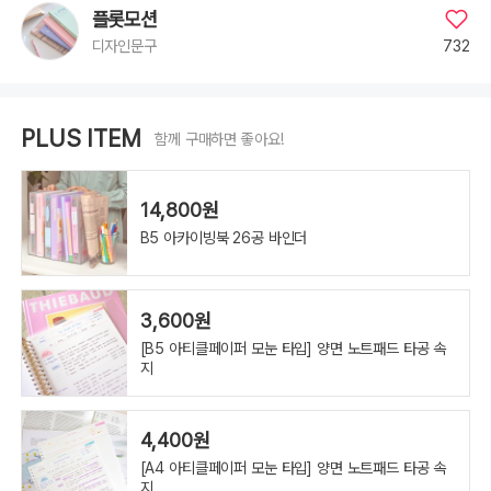
플롯모션
732
디자인문구
PLUS ITEM
함께 구매하면 좋아요!
14,800원
B5 아카이빙북 26공 바인더
3,600원
[B5 아티클페이퍼 모눈 타입] 양면 노트패드 타공 속
지
4,400원
[A4 아티클페이퍼 모눈 타입] 양면 노트패드 타공 속
지