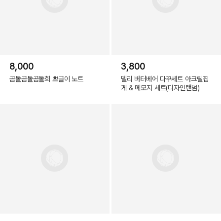
8,000
3,800
곰돌곰돌곰돌희 뽀글이 노트
델리 버터베어 다꾸세트 아크릴집
게 & 메모지 세트(디자인랜덤)