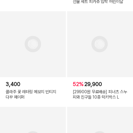
선물 세트 피카츄 입학 어린이날
3,400
52%
29,900
콜라주 꽃 레터링 메모지 빈티지
[29900원 무료배송] 피너츠 스누
다꾸 페이퍼
피와 친구들 10종 럭키박스 L