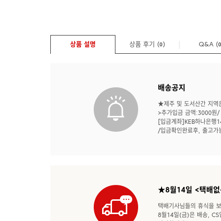
상품 설명
상품 후기 (
)
Q&A
(
0
배송공지
★제주 및 도서산간 지역은
>추가입금 금액:3000원/
[입금계좌]KEB하나은행14
/입금확인완료후, 출고가
★8월14일 <택배없
택배기사님들의 휴식을 보
8월14일(금)은 배송, 