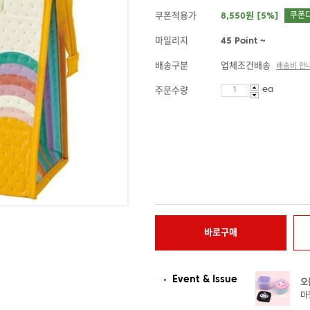
쿠폰적용가
8,550원 [5%]
쿠폰
마일리지
45 Point ~
배송구분
업체조건배송
배송비 안
ea
주문수량
바로구매
Event & Issue
오
마