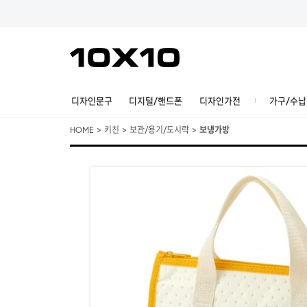
디자인문구
디지털/핸드폰
디자인가전
가구/수납
HOME
>
키친
>
보관/용기/도시락
>
보냉가방