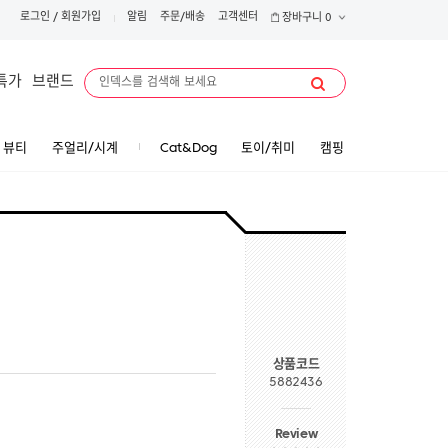
로그인
/
회원가입
알림
주문/배송
고객센터
장바구니
0
특가
브랜드
뷰티
주얼리/시계
Cat&Dog
토이/취미
캠핑
상품코드
5882436
Review