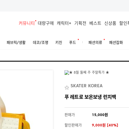
커뮤니티
대량구매
캐릭터+
기획전
베스트
신상품
할인
패브릭/생활
데코/조명
키친
푸드
패션의류
패션잡화
SKATER KOREA
푸 레트로 보온보냉 런치백
판매가
15,000원
할인판매가
9,000원 [40%]