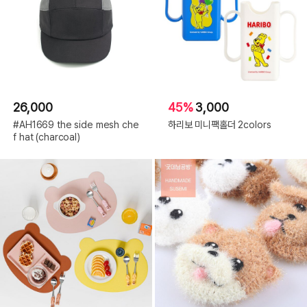
26,000
45%
3,000
#AH1669 the side mesh che
하리보 미니팩홀더 2colors
f hat (charcoal)