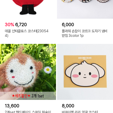
30%
6,720
6,000
데꼴 산타클로스 코스터(23054
플라워 손잡이 코르크 도자기 냄비
4)
받침 3color 1p
13,600
8,000
2개set 핸드메이드 스마일 원숭이
비마이펫 리리 얼굴 코스터