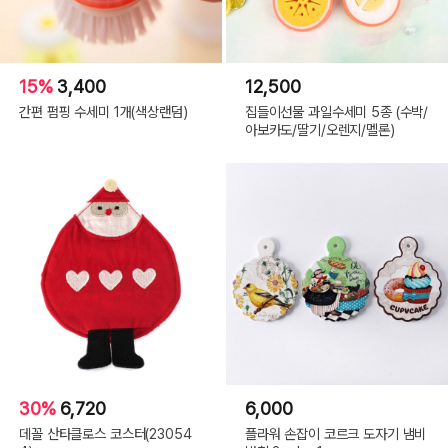
15%
3,400
12,500
간편 펌핑 수세미 1개(색상랜덤)
집들이선물 과일수세미 5종 (수박/
아보카도/딸기/오렌지/멜론)
30%
6,720
6,000
데꼴 산타클로스 코스터(23054
플라워 손잡이 코르크 도자기 냄비