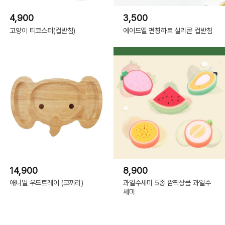
4,900
3,500
고양이 티코스터(컵받침)
에이드엘 펀칭하트 실리콘 컵받침
14,900
8,900
애니멀 우드트레이 (코끼리)
과일수세미 5종 깜찍상큼 과일수
세미