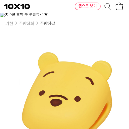
장
텐
앱으로 보기
바
바
구
이
니
텐
키친
주방잡화
주방장갑