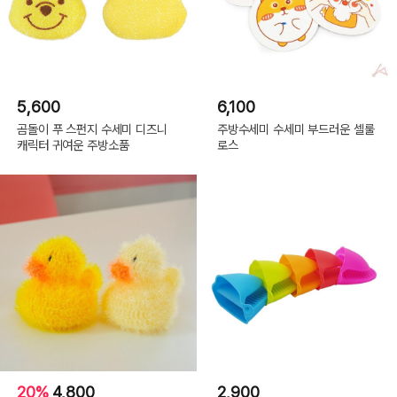
5,600
6,100
곰돌이 푸 스펀지 수세미 디즈니
주방수세미 수세미 부드러운 셀룰
캐릭터 귀여운 주방소품
로스
20%
4,800
2,900