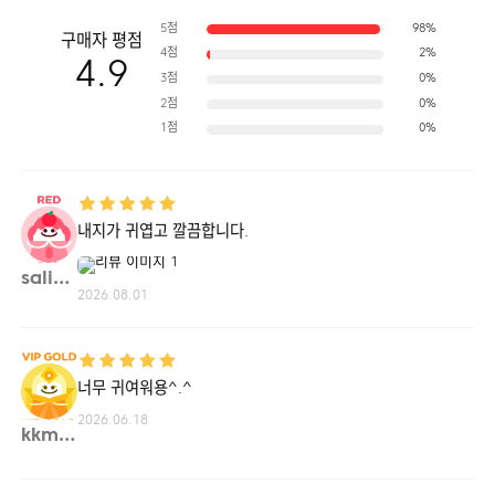
5점
98%
구매자 평점
4점
2%
4.9
3점
0%
2점
0%
1점
0%
내지가 귀엽고 깔끔합니다.
salin**
2026.08.01
너무 귀여워용^.^
2026.06.18
kkmi**