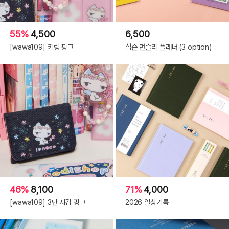
55%
4,500
6,500
[wawa109] 키링 핑크
심슨 먼슬리 플래너 (3 option)
46%
8,100
71%
4,000
[wawa109] 3단 지갑 핑크
2026 일상기록