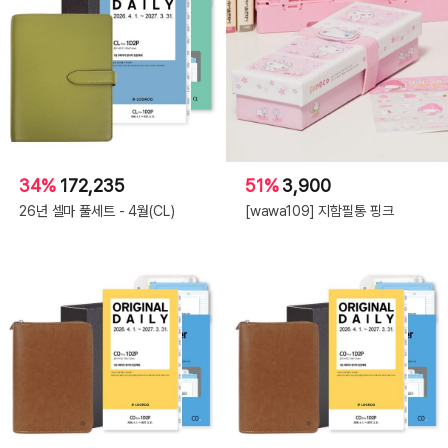
34%
172,235
51%
3,900
26년 셀마 풀세트 - 4월(CL)
[wawa109] 지함필통 핑크