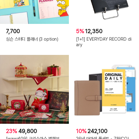
7,700
5%
12,350
심슨 스터디 플래너 (3 option)
[1+1] EVERYDAY RECORD di
ary
23%
49,800
10%
242,100
[wawa109] 크리스마스 별책부
26년 아마레 풀세트 - 7월(CO)