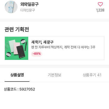
와와일공구
1,228
디자인문구
관련 기획전
새 학기, 새 문구
펜 한 자루부터 책상까지, 개학 전에 다 바꾸는 3주
~89%
상품설명
기본정보
상품후기
41
상품코드 : 5927052