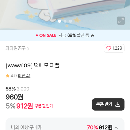
⭐️ 고객 평점
4.9
인기 상품 ⭐️
와와일공구
1,228
[wawa109] 떡메모 퍼플
4.9
리뷰 41
68%
3,000
960원
쿠폰 받기
5%
912원
쿠폰 할인가
70%
912원
나의 예상 구매가