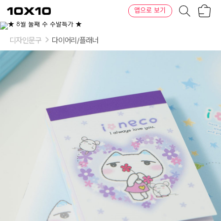
장
텐
앱으로 보기
바
바
구
이
니
텐
디자인문구
다이어리/플래너