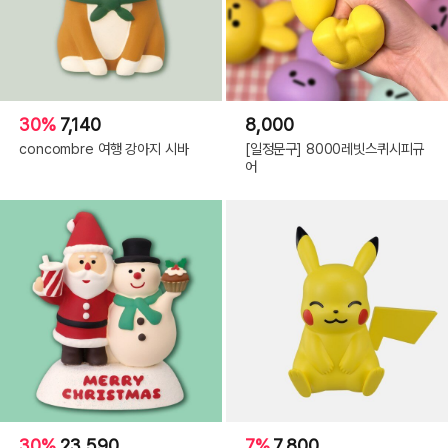
30%
7,140
8,000
concombre 여행 강아지 시바
[일정문구] 8000레빗스퀴시피규
어
30%
23,590
7%
7,800