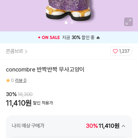
🎉 오늘 구매 찬스
OPEN
🎉
콘콤브르
1,237
concombre 반짝반짝 무사고양이
0
리뷰 0
30%
16,300
11,410원
할인 적용가
30%
11,410원
나의 예상 구매가