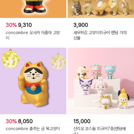
30%
9,310
3,900
concombre 오사카 아줌마 고양
새우튀김 고양이피규어 랜덤 가챠
이
선물
30%
8,050
15,000
concombre 춤추는 금 복고양이
산리오 코스듐 피규어7종(랜덤배
송)