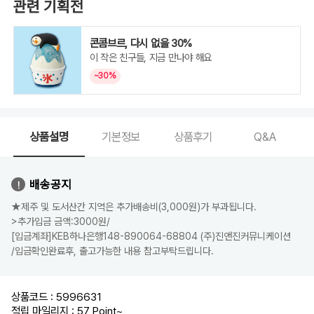
관련 기획전
콘콤브르, 다시 없을 30%
이 작은 친구들, 지금 만나야 해요
~30%
상품설명
기본정보
상품후기
Q&A
배송공지
★제주 및 도서산간 지역은 추가배송비(3,000원)가 부과됩니다.
>추가입금 금액:3000원/
[입금계좌]KEB하나은행148-890064-68804 (주)진앤진커뮤니케이션
/입금확인완료후, 출고가능한 내용 참고부탁드립니다.
상품코드 : 5996631
적립 마일리지 : 57 Point
~