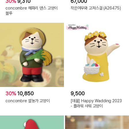
30%
9,310
67,000
concombre 해파리 댄스 고양이
작은여우와 고져스걸 (A26475)
블루
30%
10,850
9,500
concombre 쌀농가 고양이
[데꼴] Happy Wadding 2023
- 플라워 샤워 고양이