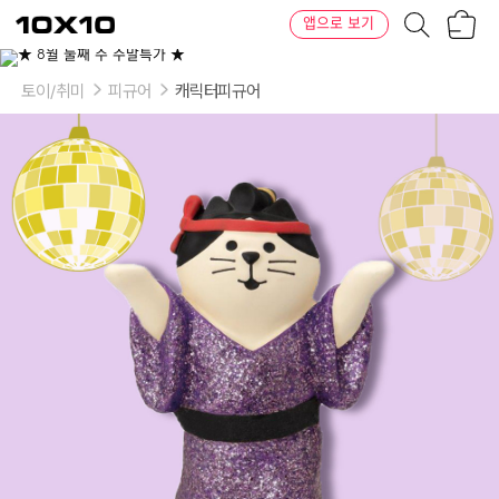
장
텐
앱으로 보기
바
바
구
이
니
텐
토이/취미
피규어
캐릭터피규어