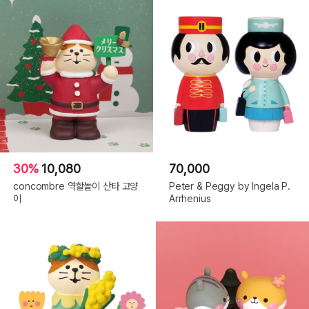
30%
10,080
70,000
concombre 역할놀이 산타 고양
Peter & Peggy by Ingela P.
이
Arrhenius