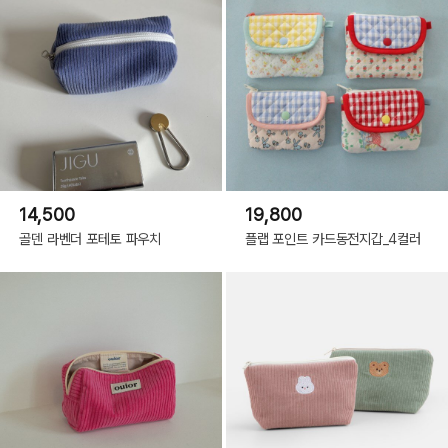
14,500
19,800
골덴 라벤더 포테토 파우치
플랩 포인트 카드동전지갑_4컬러