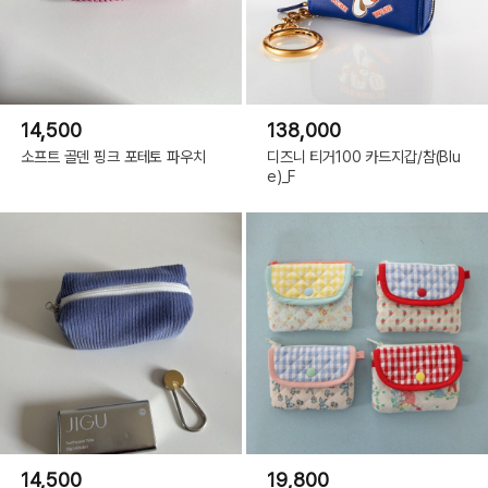
14,500
138,000
소프트 골덴 핑크 포테토 파우치
디즈니 티거100 카드지갑/참(Blu
e)_F
14,500
19,800