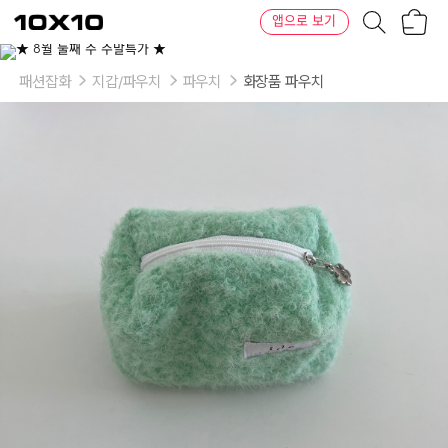
장
텐
앱으로 보기
바
바
구
이
니
텐
패션잡화
지갑/파우치
파우치
화장품 파우치