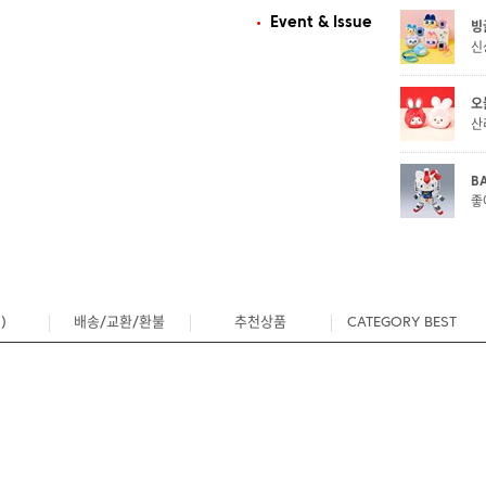
Event & Issue
빙
신
오
산
B
좋
)
배송/교환/환불
추천상품
CATEGORY BEST
0