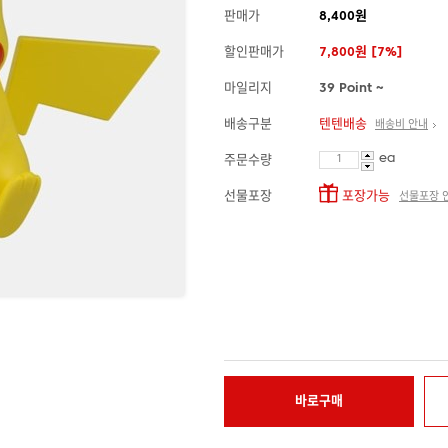
판매가
8,400원
할인판매가
7,800원 [7%]
마일리지
39 Point ~
배송구분
텐텐배송
배송비 안내
ea
주문수량
선물포장
포장가능
선물포장 
바로구매