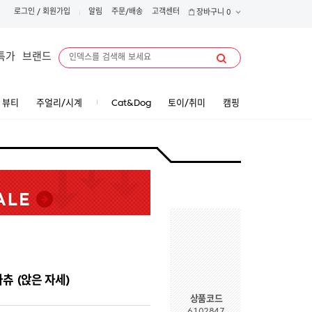
로그인
/
회원가입
알림
주문/배송
고객센터
장바구니
0
특가
브랜드
뷰티
주얼리/시계
Cat&Dog
토이/취미
캠핑
카츄 (앉은 자세)
상품코드
6102847