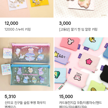
12,000
3,000
12000 스누피 키링
[고동상] 딸기 한 입 말랑 키링
5,310
15,000
산리오 친구들 슬림 투명 파우치
카드동전지갑 9종/이름자수/핸드
펜케이스
메이드/자수패치/자수