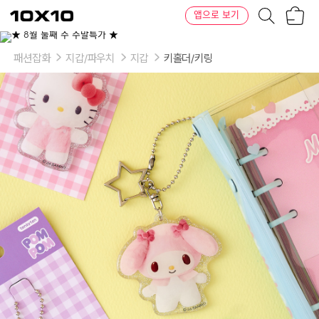
장
텐
앱으로 보기
바
바
구
이
이
니
텐
상
품
패션잡화
지갑/파우치
지갑
키홀더/키링
의
옵
션
-
옵
션
선
택
가
능:
헬
로
키
티,
마
이
멜
로
디,
쿠
로
미,
시
나
모
롤,
포
차
코