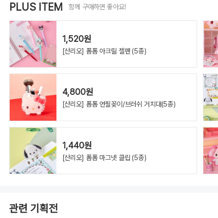
PLUS ITEM
함께 구매하면 좋아요!
1,520원
[산리오] 폼폼 아크릴 젤펜 (5종)
4,800원
[산리오] 폼폼 연필꽂이/브러쉬 거치대(5종)
1,440원
[산리오] 폼폼 마그넷 클립 (5종)
관련 기획전