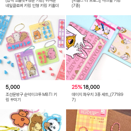
(합격 초콜릿+행운 키링) 귀여운
[피클스 더 프로그] 아크릴 키링
네잎클로버 키링 인형 키링 키홀더
(7종)
5,000
25%
18,000
조선문방구 순덕이크루 MBTI 키
데이지 파우치 3종 세트_(77189
링 꾸미기
7)