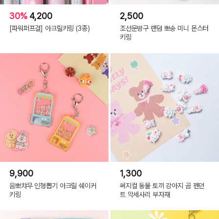
30%
4,200
2,500
[파워퍼프걸] 아크릴키링 (3종)
조선문방구 랜덤 뽀송 미니 몬스터
키링
9,900
1,300
음뽀챠무 인형뽑기 아크릴 쉐이커
써지컬 동물 토끼 강아지 곰 펜던
키링
트 악세사리 부자재