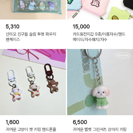
5,310
15,000
산리오 친구들 슬림 투명 파우치
카드동전지갑 9종/이름자수/핸드
펜케이스
메이드/자수패치/자수
1,600
6,500
귀여운 고양이 캣 키링 핸드폰줄
귀여운 벨벳 그린셔츠 강아지 키링