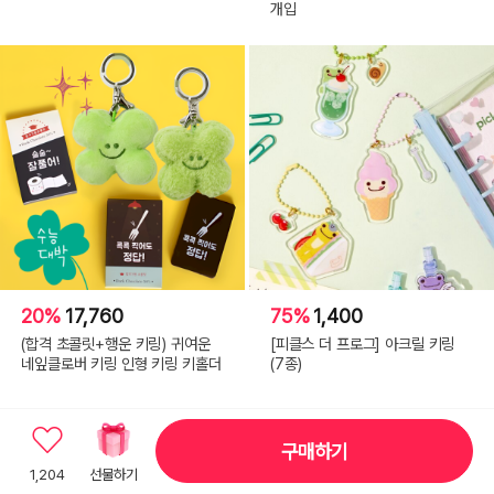
개입
20%
17,760
75%
1,400
(합격 초콜릿+행운 키링) 귀여운
[피클스 더 프로그] 아크릴 키링
네잎클로버 키링 인형 키링 키홀더
(7종)
구매하기
1,204
선물하기