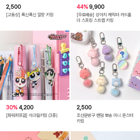
2,500
44%
9,900
[고동상] 폭신폭신 말랑 키링
[무로배송] 강아지 캐릭터 카드홀
더 스프링 스트랩 키링
30%
4,200
2,500
[파워퍼프걸] 아크릴키링 (3종)
조선문방구 랜덤 뽀송 미니 몬스터
키링