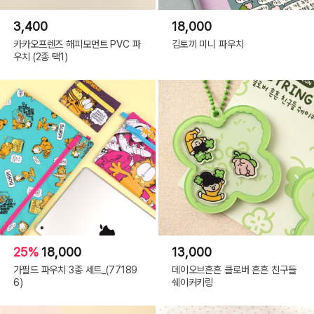
3,400
18,000
카카오프렌즈 해피모먼트 PVC 파
김토끼 미니 파우치
우치 (2종 택1)
25%
18,000
13,000
가필드 파우치 3종 세트_(77189
데이오브흔흔 클로버 흔흔 친구들
6)
쉐이커키링