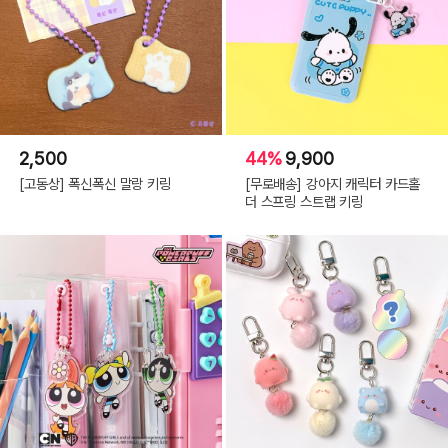
2,500
44%
9,900
[고동상] 폭신폭신 말랑 키링
[무로배송] 강아지 캐릭터 카드홀
더 스프링 스트랩 키링