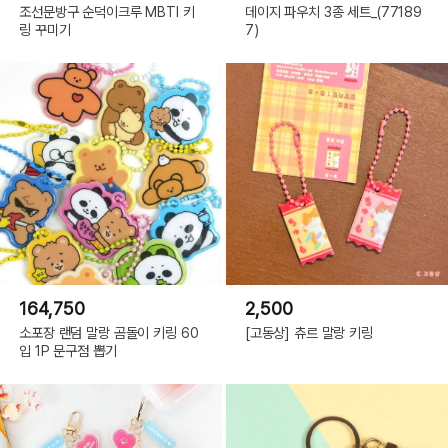
조선문방구 순덕이크루 MBTI 키
데이지 파우치 3종 세트_(77189
링 꾸미기
7)
164,750
2,500
소포장 랜덤 말랑 곰돌이 키링 60
[고동상] 츄르 말랑 키링
입 1P 문구점 뽑기