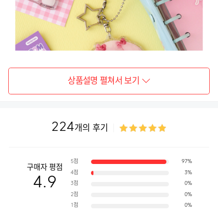
상품설명 펼쳐서 보기
224
개의 후기
5점
97%
구매자 평점
4점
3%
4.9
3점
0%
2점
0%
1점
0%