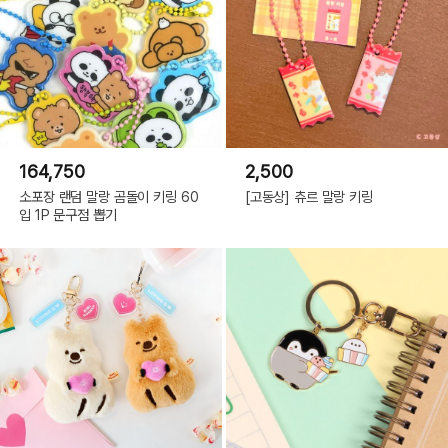
164,750
2,500
소포장 랜덤 말랑 곰돌이 키링 60
[고동상] 츄르 말랑 키링
입 1P 문구점 뽑기