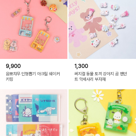
9,900
1,300
음뽀챠무 인형뽑기 아크릴 쉐이커
써지컬 동물 토끼 강아지 곰 펜던
키링
트 악세사리 부자재