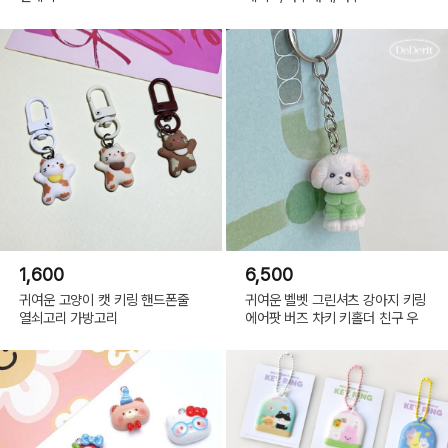
1,600
6,500
귀여운 고양이 캣 키링 핸드폰줄
귀여운 벨벳 그린셔츠 강아지 키링
열쇠고리 가방고리
에어팟 버즈 차키 키홀더 친구 우