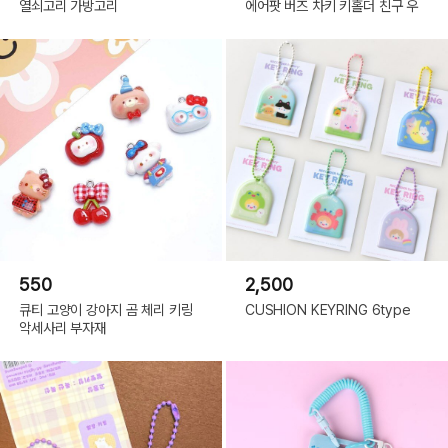
열쇠고리 가방고리
에어팟 버즈 차키 키홀더 친구 우
550
2,500
큐티 고양이 강아지 곰 체리 키링
CUSHION KEYRING 6type
악세사리 부자재