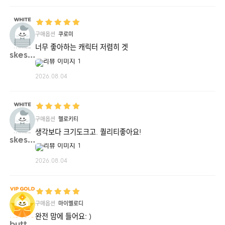
구매옵션
쿠로미
너무 좋아하는 캐릭터 저렴히 겟
skes9**
2026.08.04
구매옵션
헬로키티
생각보다 크기도크고. 퀄리티좋아요!
skes9**
2026.08.04
구매옵션
마이멜로디
완전 맘에 들어요: )
butte**