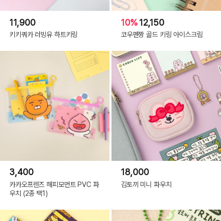
11,900
10%
12,150
키키쿼카 러빙유 하트키링
코우펜짱 골드 키링 아이스크림
3,400
18,000
카카오프렌즈 해피모먼트 PVC 파
김토끼 미니 파우치
우치 (2종 택1)