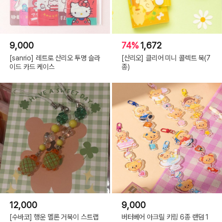
9,000
74%
1,672
[sanrio] 레트로 산리오 투명 슬라
[산리오] 클리어 미니 콜렉트 북(7
이드 카드 케이스
종)
12,000
9,000
[수바코] 행운 멜론 거북이 스트랩
버터베어 아크릴 키링 6종 랜덤 1