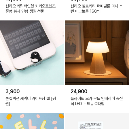
산리오 캐릭터인형 카카오프렌즈
산리오 헬로키티 퍼피벌룬 미니 스
중형 봉제 인형 생일 선물
텐 머그보틀 160ml
3,900
24,900
본컬렉션 캐릭터 라이트닝 캡 [펭
플라이토 모카 우드 인테리어 충전
귄]
식 LED 무드등 C타입