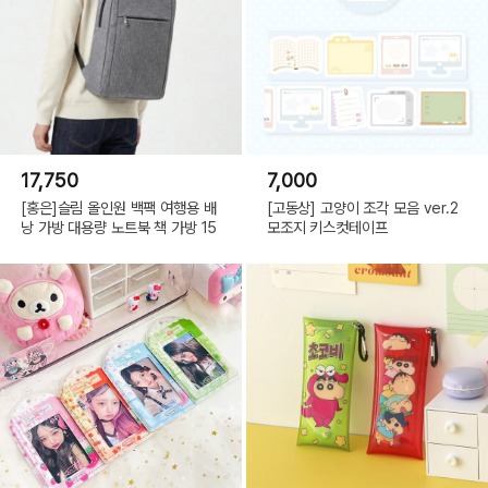
17,750
7,000
[홍은]슬림 올인원 백팩 여행용 배
[고동상] 고양이 조각 모음 ver.2
낭 가방 대용량 노트북 책 가방 15
모조지 키스컷테이프