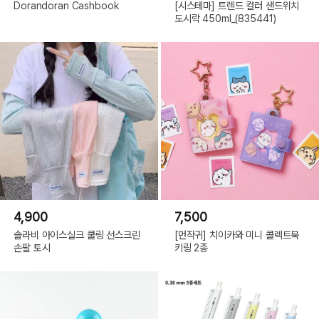
Dorandoran Cashbook
[시스테마] 트렌드 컬러 샌드위치
도시락 450ml_(835441)
4,900
7,500
솔라비 아이스실크 쿨링 선스크린
[먼작귀] 치이카와 미니 콜렉트북
손팔 토시
키링 2종