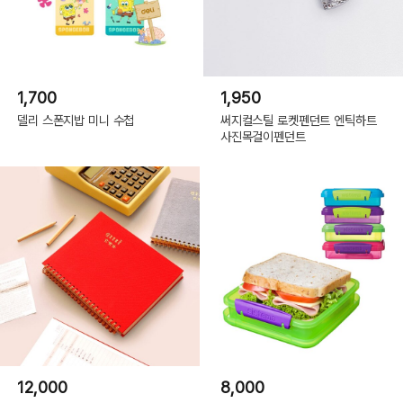
1,700
1,950
델리 스폰지밥 미니 수첩
써지컬스틸 로켓펜던트 엔틱하트
사진목걸이펜던트
12,000
8,000