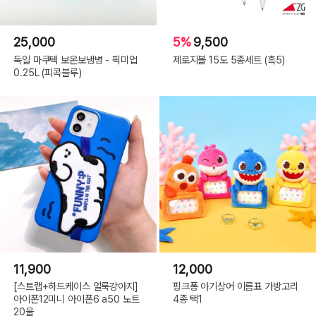
25,000
5%
9,500
독일 마쿠텍 보온보냉병 - 픽미업
제로지볼 15도 5종세트 (흑5)
0.25L (피콕블루)
11,900
12,000
[스트랩+하드케이스 얼룩강아지]
핑크퐁 아기상어 이름표 가방고리
아이폰12미니 아이폰6 a50 노트
4종 택1
20울