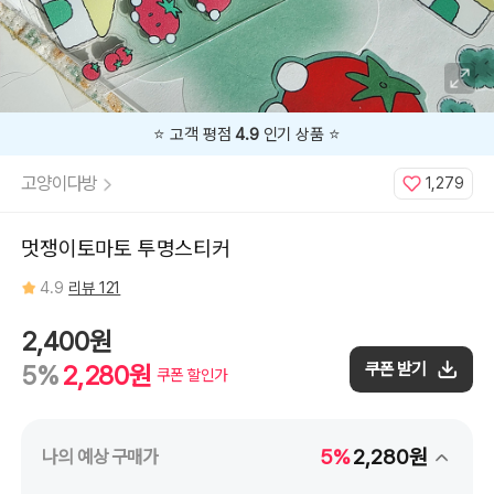
⭐️ 고객 평점
4.9
인기 상품 ⭐️
고양이다방
1,279
멋쟁이토마토 투명스티커
4.9
리뷰 121
2,400원
쿠폰 받기
5%
2,280원
쿠폰 할인가
5%
2,280원
나의 예상 구매가