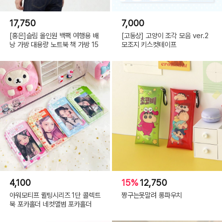
17,750
7,000
[홍은]슬림 올인원 백팩 여행용 배
[고동상] 고양이 조각 모음 ver.2
낭 가방 대용량 노트북 책 가방 15
모조지 키스컷테이프
4,100
15%
12,750
아워모티프 퀼팅시리즈 1단 콜렉트
짱구는못말려 롱파우치
북 포카홀더 네컷앨범 포카홀더