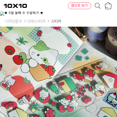
장
텐
앱으로 보기
바
바
구
이
니
텐
디자인문구
다꾸/스티커
스티커