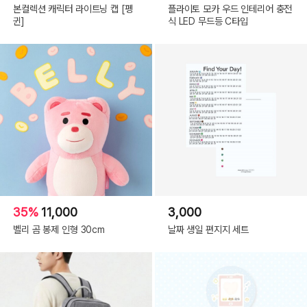
본컬렉션 캐릭터 라이트닝 캡 [펭
플라이토 모카 우드 인테리어 충전
귄]
식 LED 무드등 C타입
35%
11,000
3,000
벨리 곰 봉제 인형 30cm
날짜 생일 편지지 세트