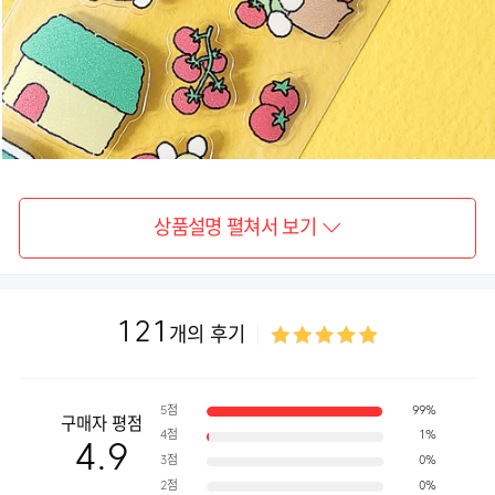
상품설명 펼쳐서 보기
121
개의 후기
5점
99%
구매자 평점
4점
1%
4.9
3점
0%
2점
0%