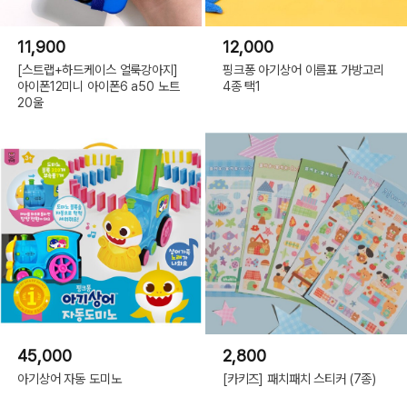
11,900
12,000
[스트랩+하드케이스 얼룩강아지]
핑크퐁 아기상어 이름표 가방고리
아이폰12미니 아이폰6 a50 노트
4종 택1
20울
45,000
2,800
아기상어 자동 도미노
[카키즈] 패치패치 스티커 (7종)