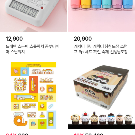
12,900
20,900
드레텍 스누피 스톱워치 공부타이
캐치티니핑 캐릭터 칭찬도장 스탬
머 스탑워치
프 6p 세트 확인 숙제 선생님도장