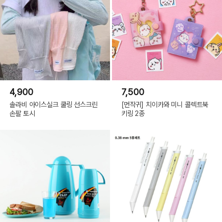
4,900
7,500
솔라비 아이스실크 쿨링 선스크린
[먼작귀] 치이카와 미니 콜렉트북
손팔 토시
키링 2종