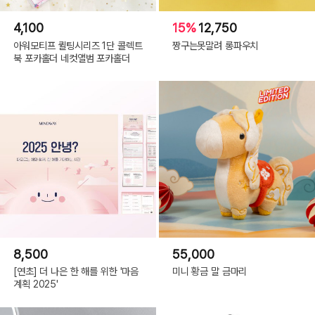
4,100
15%
12,750
아워모티프 퀼팅시리즈 1단 콜렉트
짱구는못말려 롱파우치
북 포카홀더 네컷앨범 포카홀더
8,500
55,000
[연초] 더 나은 한 해를 위한 '마음
미니 황금 말 금마리
계획 2025'