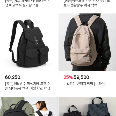
[홍은]에코 데이트 미니숄더백 학
[홍은]히든포켓 학생 남자 수납 노
생 에코백 여성가방 외출
트북 생활방수 여자 백팩
60,250
25%
59,500
[홍은]생활방수 학생가방 포켓 심
버빌리안 빈티지 백팩 [브라운]
플 남녀공용 백팩 여성 학교 학생