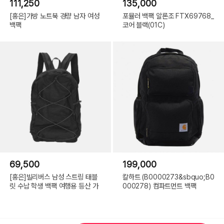
111,250
135,000
[홍은]가방 노트북 경량 남자 여성
포뮬러 백팩 알론조 FTX69768_
백팩
코어 블랙(01C)
69,500
199,000
[홍은]빌리버스 남성 스트링 태블
칼하트 (B0000273&sbquo;B0
릿 수납 학생 백팩 여행용 등산 가
000278) 컴파트먼트 백팩