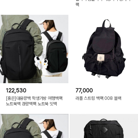
팩
122,530
77,000
[홍은]대용량백 학생가방 여행백팩
라플 스트링 백팩 008 블랙
노트북백 경량백팩 노트북 잇백