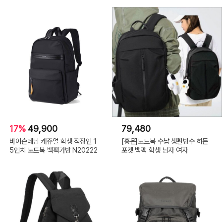
17%
49,900
79,480
바이슨데님 캐쥬얼 학생 직장인 1
[홍은]노트북 수납 생활방수 히든
5인치 노트북 백팩가방 N20222
포켓 백팩 학생 남자 여자