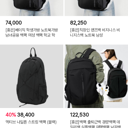
74,000
82,250
[홍은]베이직 학생가방 노트북가방
[홍은]직장인 맨즈백 비지니스 비
남녀공용 백팩 여성 백팩 학교 학
니지스백 노트북 남성
40%
38,400
122,530
엑티브 나일론 스트링 백팩 (블랙)
[홍은]백팩 출퇴근백 경량백팩 데
일리백 심플백팩 여행백팩 남자백