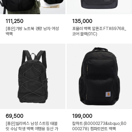
111,250
135,000
[홍은]가방 노트북 경량 남자 여성
포뮬러 백팩 알론조 FTX69768_
백팩
코어 블랙(01C)
69,500
199,000
[홍은]빌리버스 남성 스트링 태블
칼하트 (B0000273&sbquo;B0
릿 수납 학생 백팩 여행용 등산 가
000278) 컴파트먼트 백팩