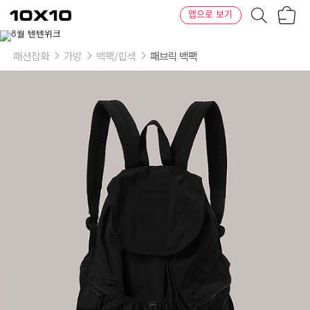
장
텐
앱으로 보기
바
바
구
이
이
니
텐
상
품
패션잡화
가방
백팩/힙색
패브릭 백팩
의
옵
션
-
SIZE:
One
size