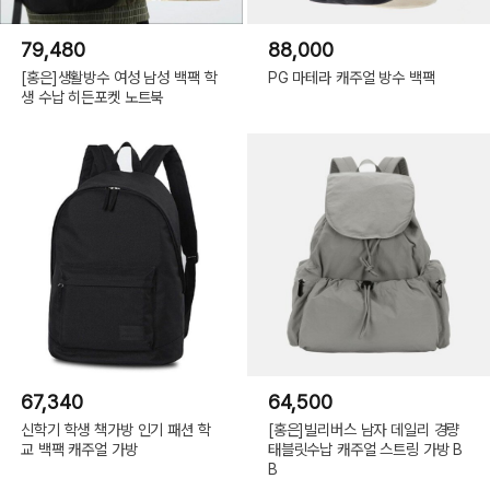
79,480
88,000
[홍은]생활방수 여성 남성 백팩 학
PG 마테라 캐주얼 방수 백팩
생 수납 히든포켓 노트북
67,340
64,500
신학기 학생 책가방 인기 패션 학
[홍은]빌리버스 남자 데일리 경량
교 백팩 캐주얼 가방
태블릿수납 캐주얼 스트링 가방 B
B