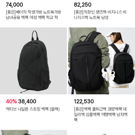
74,000
82,250
[홍은]베이직 학생가방 노트북가방
[홍은]직장인 맨즈백 비지니스 비
남녀공용 백팩 여성 백팩 학교 학
니지스백 노트북 남성
40%
38,400
122,530
엑티브 나일론 스트링 백팩 (블랙)
[홍은]백팩 출퇴근백 경량백팩 데
일리백 심플백팩 여행백팩 남자백
팩