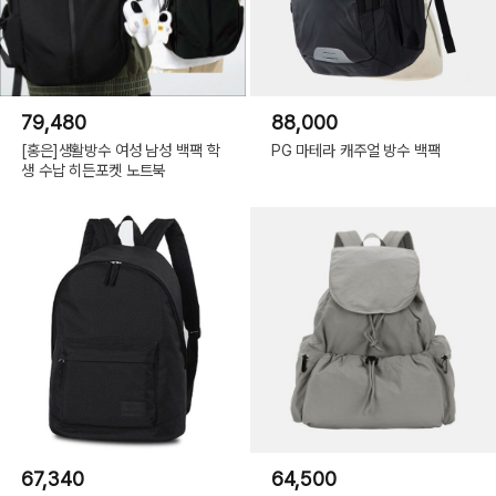
79,480
88,000
[홍은]생활방수 여성 남성 백팩 학
PG 마테라 캐주얼 방수 백팩
생 수납 히든포켓 노트북
67,340
64,500