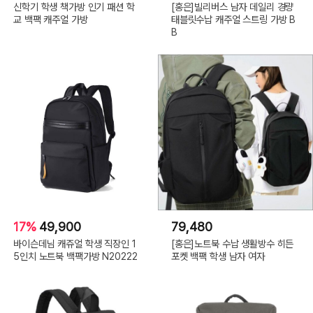
신학기 학생 책가방 인기 패션 학
[홍은]빌리버스 남자 데일리 경량
교 백팩 캐주얼 가방
태블릿수납 캐주얼 스트링 가방 B
B
17%
49,900
79,480
바이슨데님 캐쥬얼 학생 직장인 1
[홍은]노트북 수납 생활방수 히든
5인치 노트북 백팩가방 N20222
포켓 백팩 학생 남자 여자