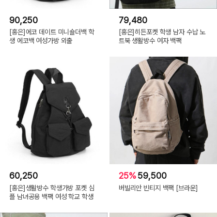
90,250
79,480
[홍은]에코 데이트 미니숄더백 학
[홍은]히든포켓 학생 남자 수납 노
생 에코백 여성가방 외출
트북 생활방수 여자 백팩
60,250
25%
59,500
[홍은]생활방수 학생가방 포켓 심
버빌리안 빈티지 백팩 [브라운]
플 남녀공용 백팩 여성 학교 학생