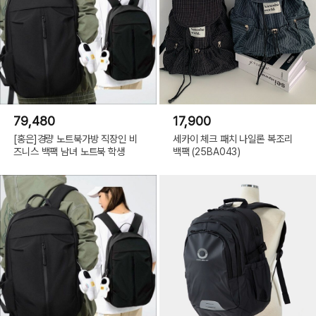
79,480
17,900
[홍은]경량 노트북가방 직장인 비
세카이 체크 패치 나일론 복조리
즈니스 백팩 남녀 노트북 학생
백팩 (25BA043)