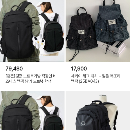
79,480
17,900
[홍은]경량 노트북가방 직장인 비
세카이 체크 패치 나일론 복조리
즈니스 백팩 남녀 노트북 학생
백팩 (25BA043)