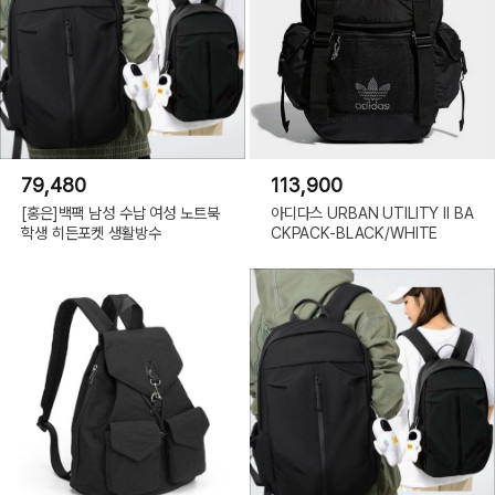
79,480
113,900
[홍은]백팩 남성 수납 여성 노트북
아디다스 URBAN UTILITY II BA
학생 히든포켓 생활방수
CKPACK-BLACK/WHITE