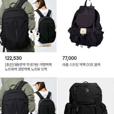
122,530
77,000
[홍은]대용량백 학생가방 여행백팩
라플 스트링 백팩 008 블랙
노트북백 경량백팩 노트북 잇백