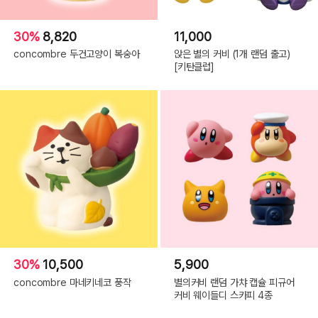
30%
8,820
11,000
concombre 두건고양이 복숭아
앉은 별의 커비 (1개 랜덤 출고)
[키탄클럽]
30%
10,500
5,900
concombre 마네키네코 풍작
별의커비 랜덤 가챠 캡슐 피규어
커비 웨이들디 스카피 4종