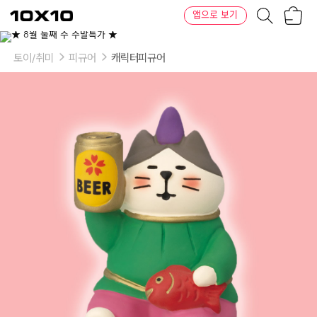
장
텐
앱으로 보기
바
바
구
이
니
텐
토이/취미
피규어
캐릭터피규어