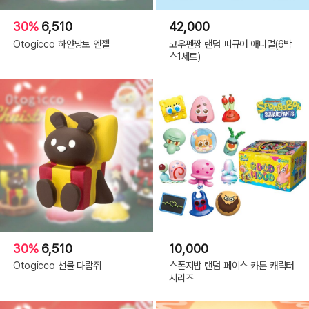
30%
6,510
42,000
Otogicco 하얀망토 엔젤
코우펜짱 랜덤 피규어 애니멀(6박
스1세트)
30%
6,510
10,000
Otogicco 선물 다람쥐
스폰지밥 랜덤 페이스 카툰 캐릭터
시리즈