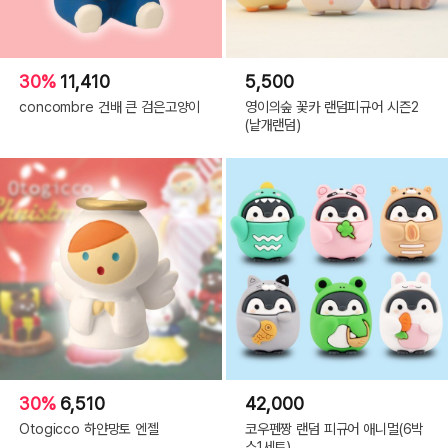
30%
11,410
5,500
concombre 건배 큰 검은고양이
영이의숲 꽃카 랜덤피규어 시즌2
(낱개랜덤)
30%
6,510
42,000
Otogicco 하얀망토 엔젤
코우펜짱 랜덤 피규어 애니멀(6박
스1세트)