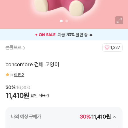
⭐️ 고객 평점
5
인기 상품 ⭐️
콘콤브르
1,237
concombre 건배 고양이
5
리뷰 2
30%
16,300
11,410원
할인 적용가
30%
11,410원
나의 예상 구매가