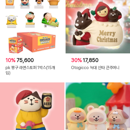
10%
75,600
30%
17,850
pk 짱구 라면스토퍼 1박스(15개
Otogicco 늑대 산타 큰주머니
입)