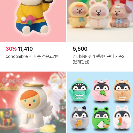
30%
11,410
5,500
concombre 건배 큰 검은고양이
영이의숲 꽃카 랜덤피규어 시즌2
(낱개랜덤)