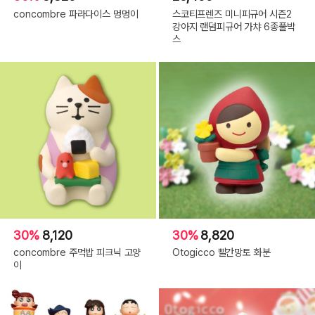
concombre 파라다이스 멍멍이
스코티프렌즈 미니피규어 시즌2
강아지 랜덤피규어 가챠 6종풀박
스
30%
8,120
30%
8,820
concombre 주먹밥 피크닉 고양
Otogicco 빨간망토 화분
이