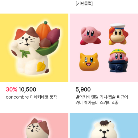
[키탄클럽]
30%
10,500
5,900
concombre 마네키네코 풍작
별의커비 랜덤 가챠 캡슐 피규어
커비 웨이들디 스카피 4종