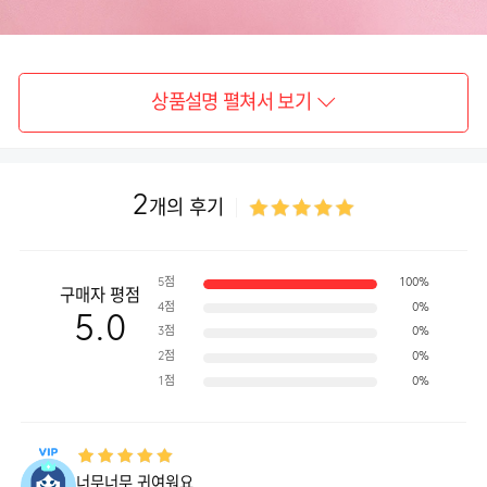
상품설명 펼쳐서 보기
2
개의 후기
5점
100%
구매자 평점
4점
0%
5.0
3점
0%
2점
0%
1점
0%
너무너무 귀여워요