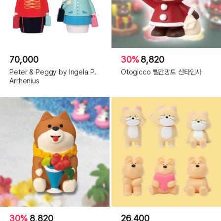
70,000
30%
8,820
Peter & Peggy by Ingela P.
Otogicco 빨간망토 산타인사
Arrhenius
30%
8,820
26,400