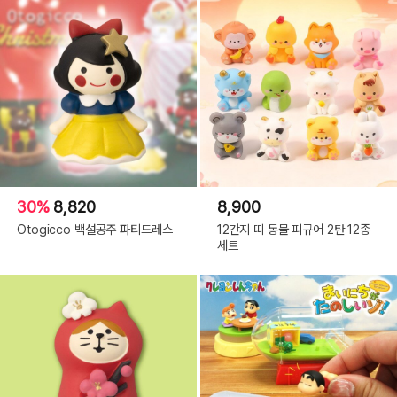
30%
8,820
8,900
Otogicco 백설공주 파티드레스
12간지 띠 동물 피규어 2탄 12종
세트