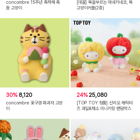
concombre 15주년 축하해 축
[데꼴] 복을부르는 마네키네코, 복
돔 고양이
고양이커플(2종)
30%
8,120
24%
25,080
concombre 꽃구경 화과자 고양
[TOP TOY 정품] 산리오 캐릭터
이
즈 과일&채소 미니키링 랜덤박스