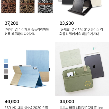
37,200
23,200
[아이디얼]아이패드 4/뉴아이패드
[풀세트] 갤럭시탭 S10 플러스 강
겸용 레오파드 다이어리
화유리 젤케이스 태블릿거치대
46,600
34,000
ESR 아이패드 에어4 2020 심플
모모씨 버클 태블릿 PC백 (11 inc