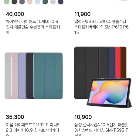
40,000
11,900
아이엠듀 아이패드 10세대 10.9
갤럭시탭S6 Lite10.4 펜슬수납
인치 애플펜슬 수납홀더 스마트커
스마트커버케이스 SM-P610 P6
버
15
35,300
10,900
끼움 아이패드프로11 12.9 미니6
삼성 갤럭시탭A 10.5인치 태블릿
8.3 에어4 10.9 스마트커버케이
3단 스탠드 케이스 SM-T595 T
스
590