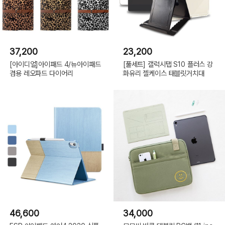
37,200
23,200
[아이디얼]아이패드 4/뉴아이패드
[풀세트] 갤럭시탭 S10 플러스 강
겸용 레오파드 다이어리
화유리 젤케이스 태블릿거치대
46,600
34,000