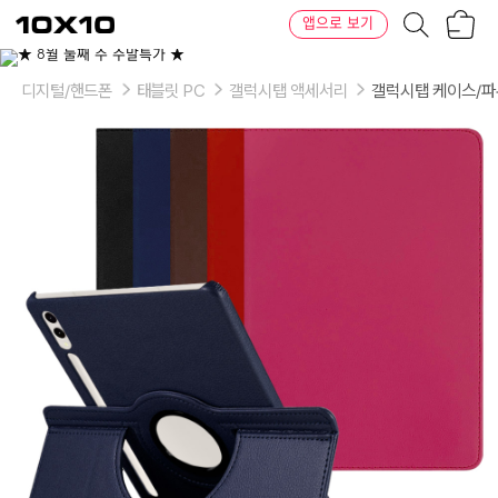
장
텐
앱으로 보기
바
바
구
이
이
니
텐
상
품
디지털/핸드폰
태블릿 PC
갤럭시탭 액세서리
갤럭시탭 케이스/
의
옵
션
-
색
상:
네
이
비,
레
드,
브
라
운,
블
랙,
핫
핑
크