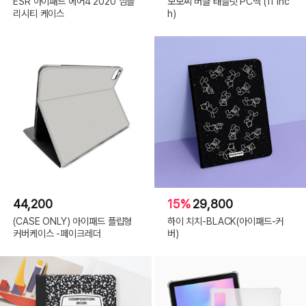
ESR 아이패드 에어4 2020 심플
모모씨 버클 태블릿 PC백 (11 inc
리시티 케이스
h)
44,200
15%
29,800
(CASE ONLY) 아이패드 플립형
하이 치치-BLACK(아이패드-커
커버케이스 -페이크레더
버)