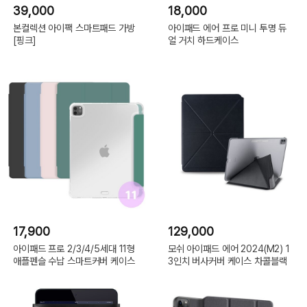
39,000
18,000
본컬렉션 아이팩 스마트패드 가방
아이패드 에어 프로 미니 투명 듀
[핑크]
얼 거치 하드케이스
17,900
129,000
아이패드 프로 2/3/4/5세대 11형
모쉬 아이패드 에어 2024(M2) 1
애플펜슬 수납 스마트커버 케이스
3인치 버사커버 케이스 차콜블랙