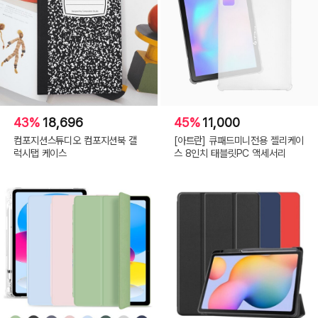
43%
18,696
45%
11,000
컴포지션스튜디오 컴포지션북 갤
[아트란] 큐패드미니전용 젤리케이
럭시탭 케이스
스 8인치 태블릿PC 액세서리