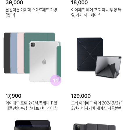
39,000
18,000
본컬렉션 아이팩 스마트패드 가방
아이패드 에어 프로 미니 투명 듀
[핑크]
얼 거치 하드케이스
17,900
129,000
아이패드 프로 2/3/4/5세대 11형
모쉬 아이패드 에어 2024(M2) 1
애플펜슬 수납 스마트커버 케이스
3인치 버사커버 케이스 차콜블랙