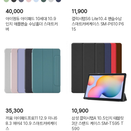
40,000
11,900
아이엠듀 아이패드 10세대 10.9
갤럭시탭S6 Lite10.4 펜슬수납
인치 애플펜슬 수납홀더 스마트커
스마트커버케이스 SM-P610 P6
버
15
35,300
10,900
끼움 아이패드프로11 12.9 미니6
삼성 갤럭시탭A 10.5인치 태블릿
8.3 에어4 10.9 스마트커버케이
3단 스탠드 케이스 SM-T595 T
스
590