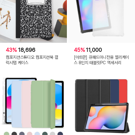
43%
18,696
45%
11,000
컴포지션스튜디오 컴포지션북 갤
[아트란] 큐패드미니전용 젤리케이
럭시탭 케이스
스 8인치 태블릿PC 액세서리