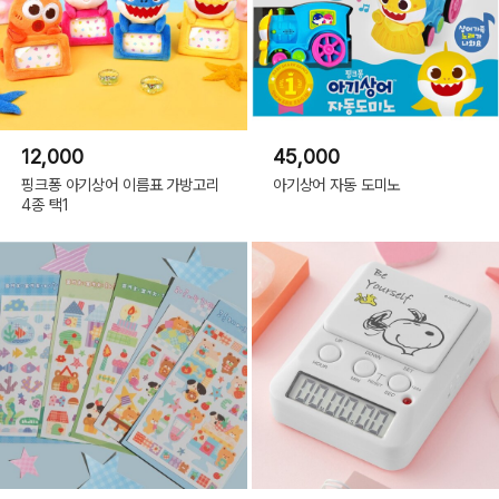
12,000
45,000
핑크퐁 아기상어 이름표 가방고리
아기상어 자동 도미노
4종 택1