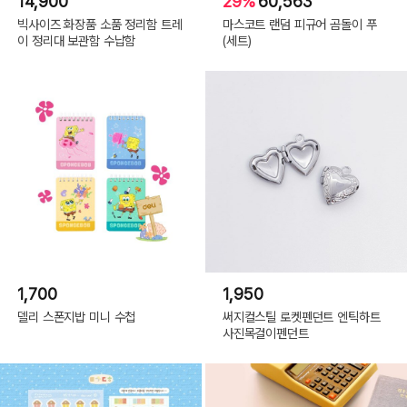
14,900
29%
60,563
빅사이즈 화장품 소품 정리함 트레
마스코트 랜덤 피규어 곰돌이 푸
이 정리대 보관함 수납함
(세트)
1,700
1,950
델리 스폰지밥 미니 수첩
써지컬스틸 로켓펜던트 엔틱하트
사진목걸이펜던트