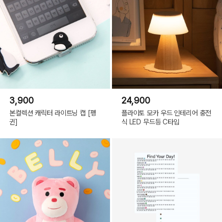
3,900
24,900
본컬렉션 캐릭터 라이트닝 캡 [펭
플라이토 모카 우드 인테리어 충전
귄]
식 LED 무드등 C타입