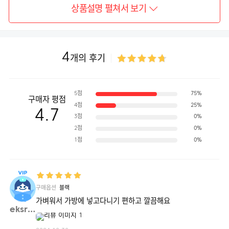
상품설명 펼쳐서 보기
4
개의 후기
5점
75%
구매자 평점
4점
25%
4.7
3점
0%
2점
0%
1점
0%
구매옵션
블랙
가벼워서 가방에 넣고다니기 편하고 깔끔해요
eksrh**