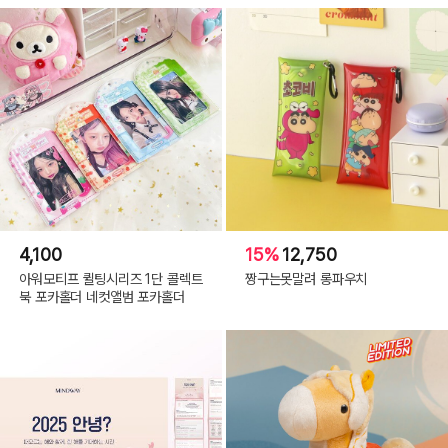
4,100
15%
12,750
아워모티프 퀼팅시리즈 1단 콜렉트
짱구는못말려 롱파우치
북 포카홀더 네컷앨범 포카홀더