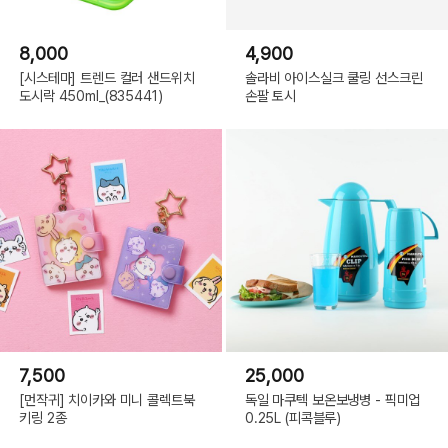
8,000
4,900
[시스테마] 트렌드 컬러 샌드위치
솔라비 아이스실크 쿨링 선스크린
도시락 450ml_(835441)
손팔 토시
7,500
25,000
[먼작귀] 치이카와 미니 콜렉트북
독일 마쿠텍 보온보냉병 - 픽미업
키링 2종
0.25L (피콕블루)