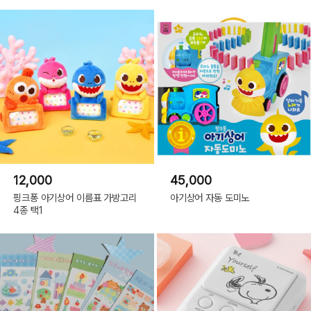
12,000
45,000
핑크퐁 아기상어 이름표 가방고리
아기상어 자동 도미노
4종 택1