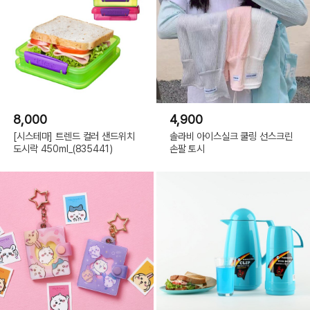
8,000
4,900
[시스테마] 트렌드 컬러 샌드위치
솔라비 아이스실크 쿨링 선스크린
도시락 450ml_(835441)
손팔 토시