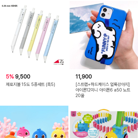
5%
9,500
11,900
제로지볼 15도 5종세트 (흑5)
[스트랩+하드케이스 얼룩강아지]
아이폰12미니 아이폰6 a50 노트
20울