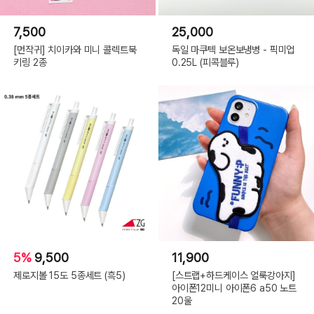
7,500
25,000
[먼작귀] 치이카와 미니 콜렉트북
독일 마쿠텍 보온보냉병 - 픽미업
키링 2종
0.25L (피콕블루)
5%
9,500
11,900
제로지볼 15도 5종세트 (흑5)
[스트랩+하드케이스 얼룩강아지]
아이폰12미니 아이폰6 a50 노트
20울