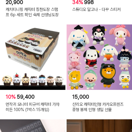
20,900
34%
998
캐치티니핑 캐릭터 칭찬도장 스탬
스튜디오 달고나 - 다꾸 스티커
프 6p 세트 확인 숙제 선생님도장
10%
59,400
15,000
먼작귀 모니터 피규어 캐릭터 가챠
산리오 캐릭터인형 카카오프렌즈
히든 100% (1박스 15개입)
중형 봉제 인형 생일 선물