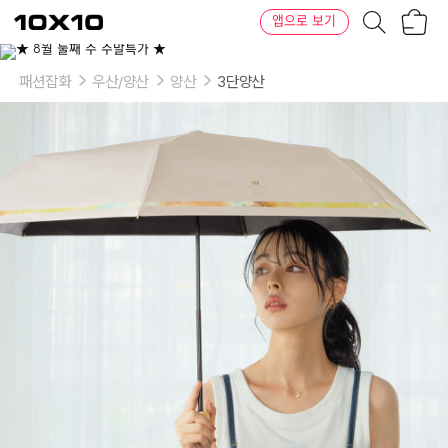
장
텐
앱으로 보기
바
바
구
이
이
니
텐
상
품
패션잡화
우산/양산
양산
3단양산
의
옵
션
-
색
상:
오
프
화
이
트,
베
이
지,
삭
스,
블
랙