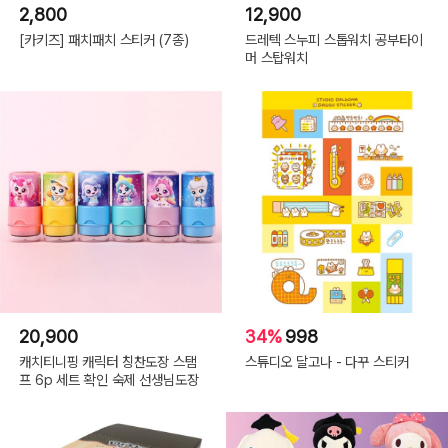
2,800
12,900
[카키즈] 패치패치 스티커 (7종)
드레텍 스누피 스톱워치 공부타이
머 스탑워치
20,900
34%
998
캐치티니핑 캐릭터 칭찬도장 스탬
스튜디오 달고나 - 다꾸 스티커
프 6p 세트 확인 숙제 선생님도장