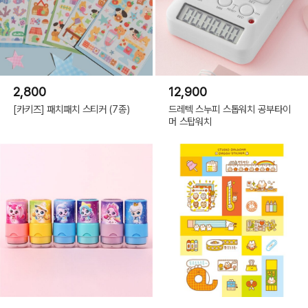
2,800
12,900
[카키즈] 패치패치 스티커 (7종)
드레텍 스누피 스톱워치 공부타이
머 스탑워치