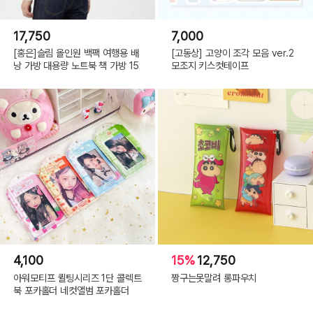
17,750
7,000
[홍은]슬림 올인원 백팩 여행용 배
[고동상] 고양이 조각 모음 ver.2
낭 가방 대용량 노트북 책 가방 15
모조지 키스컷테이프
4,100
15%
12,750
아워모티프 퀼팅시리즈 1단 콜렉트
짱구는못말려 롱파우치
북 포카홀더 네컷앨범 포카홀더