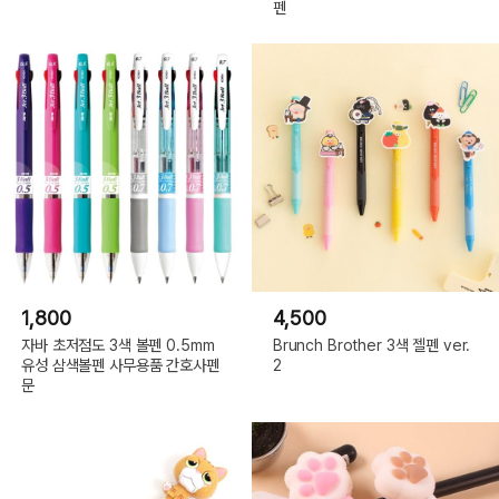
펜
1,800
4,500
자바 초저점도 3색 볼펜 0.5mm
Brunch Brother 3색 젤펜 ver.
유성 삼색볼펜 사무용품 간호사펜
2
문