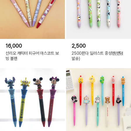
16,000
2,500
산리오 캐릭터 피규어 마스코트 보
2500판다 일러스트 중성펜(랜덤
빙 볼펜
발송)