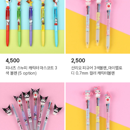
4,500
2,500
피너츠 스누피 캐릭터 마스코트 3
산리오 피규어 3색볼펜_마이멜로
색 볼펜 (5 option)
디 0.7mm 컬러 캐릭터볼펜