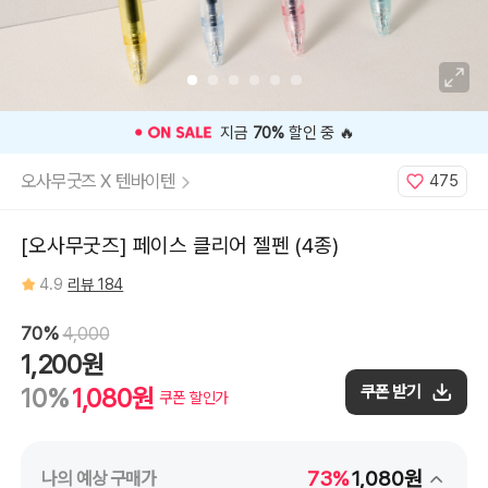
⭐️ 고객 평점
4.9
인기 상품 ⭐️
오사무굿즈 X 텐바이텐
475
[오사무굿즈] 페이스 클리어 젤펜 (4종)
4.9
리뷰 184
70%
4,000
1,200원
쿠폰 받기
10%
1,080원
쿠폰 할인가
73%
1,080원
나의 예상 구매가