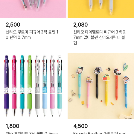
2,500
2,080
산리오 쿠로미 피규어 3색 볼펜 1
산리오 마이멜로디 피규어 3색 0.
p 랜덤 0.7mm
7mm 멀티볼펜 산리오캐릭터 볼
펜
1,800
4,500
자바 초저점도 3색 볼펜 0.5mm
Brunch Brother 3색 젤펜 ver.