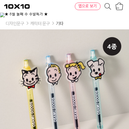
장
텐
앱으로 보기
바
바
구
이
이
니
텐
상
품
디자인문구
캐릭터 문구
기타
의
옵
션
-
옵
션:
JILL,
JACK,
DOG,
CAT