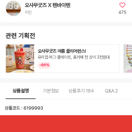
오사무굿즈 X 텐바이텐
475
키친
관련 기획전
오사무굿즈 여름 클리어런스!
유리컵·머그·플레이트, 홈카페 한 상이 3천원대
~86%
상품설명
기본정보
상품후기
184
Q&A
2
상품코드 : 6199993