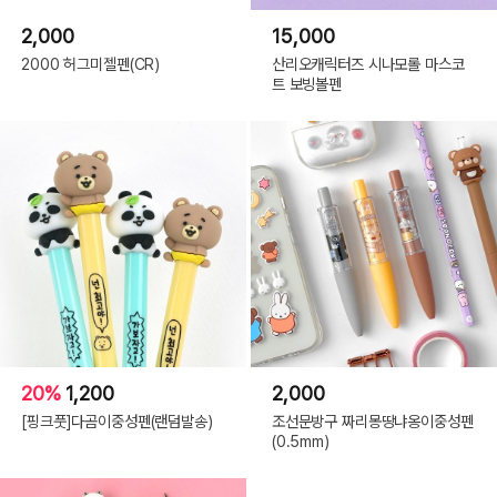
2,000
15,000
2000 허그미젤펜(CR)
산리오캐릭터즈 시나모롤 마스코
트 보빙볼펜
20%
1,200
2,000
[핑크풋]다곰이중성펜(랜덤발송)
조선문방구 짜리몽땅냐옹이중성펜
(0.5mm)