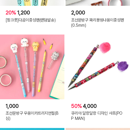
20%
1,200
2,000
[핑크풋]다곰이중성펜(랜덤발송)
조선문방구 짜리몽땅냐옹이중성펜
(0.5mm)
1,000
50%
4,000
조선문방구 우옹이카트리지연필(B
큐리아 달랑달랑 디자인 샤프(PO
심)
P MAN)