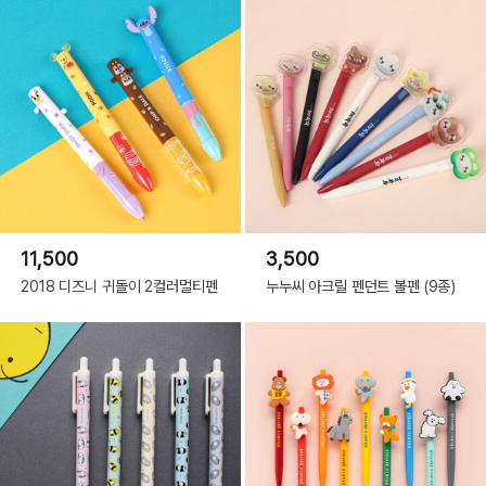
11,500
3,500
2018 디즈니 귀돌이 2컬러멀티펜
누누씨 아크릴 펜던트 볼펜 (9종)