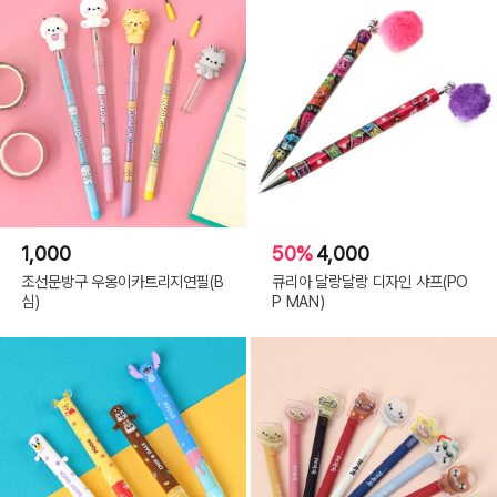
1,000
50%
4,000
조선문방구 우옹이카트리지연필(B
큐리아 달랑달랑 디자인 샤프(PO
심)
P MAN)