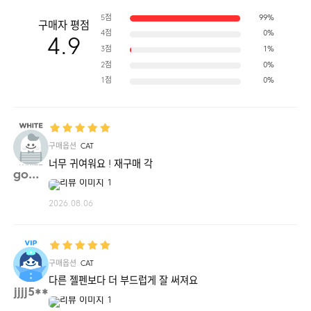
5점
99%
구매자 평점
4점
0%
4.9
3점
1%
2점
0%
1점
0%
구매옵션
CAT
너무 귀여워요 ! 재구매 각
gomon**
2026.08.06
구매옵션
CAT
다른 젤펜보다 더 부드럽게 잘 써져요
jjjj5**