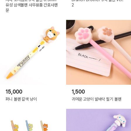
유성 삼색볼펜 사무용품 간호사펜
2
문
15,000
1,500
퍼니 볼펜 갈색 냥이
귀여운 고양이 발바닥 필기 볼펜