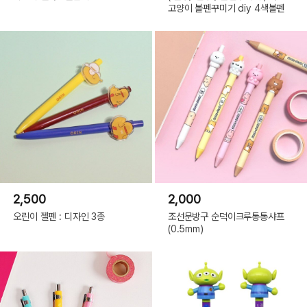
고양이 볼펜꾸미기 diy 4색볼펜
2,500
2,000
오린이 젤펜 : 디자인 3종
조선문방구 순덕이크루통통샤프
(0.5mm)