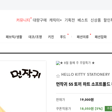
커뮤니티
대량구매
캐릭터+
기획전
베스트
신상품
할인
패브릭/생활
데코/조명
키친
푸드
패션의류
패션잡화
HELLO KITTY STATIONERY
먼작귀 55 토끼 하트 소프트폴드 
판매가
19,000원
쿠폰적용가
18,050원 [5%]
쿠