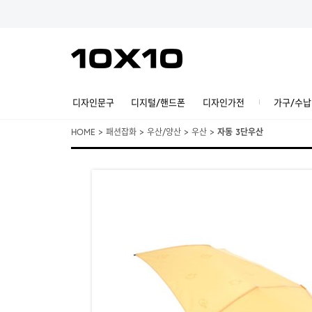
디자인문구
디지털/핸드폰
디자인가전
가구/수납
HOME
>
패션잡화
>
우산/양산
>
우산
>
자동 3단우산