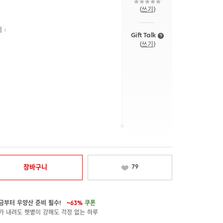
(
쓰기
)
내
Gift Talk
(
쓰기
)
장바구니
79
금부터 우양산 준비 필수!
~63%
쿠폰
가 내려도 햇볕이 강해도 걱정 없는 하루