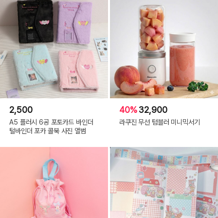
2,500
40%
32,900
A5 플러시 6공 포토카드 바인더
라쿠진 무선 텀블러 미니믹서기
털바인더 포카 콜북 사진 앨범