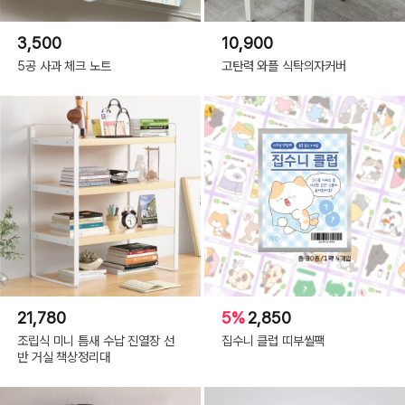
3,500
10,900
5공 사과 체크 노트
고탄력 와플 식탁의자커버
21,780
5%
2,850
조립식 미니 틈새 수납 진열장 선
집수니 클럽 띠부씰팩
반 거실 책상정리대