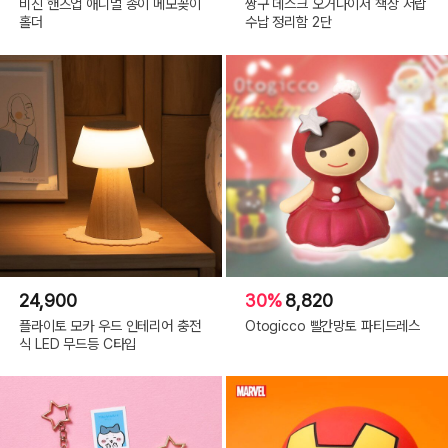
비진 핸즈업 애니멀 종이 메모꽂이
짱구 데스크 오거나이저 책상 서랍
홀더
수납 정리함 2단
24,900
30%
8,820
플라이토 모카 우드 인테리어 충전
Otogicco 빨간망토 파티드레스
식 LED 무드등 C타입