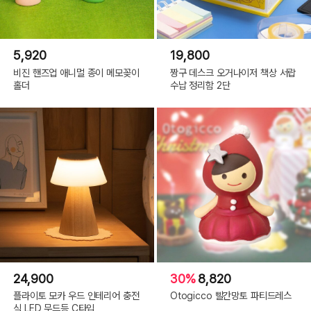
5,920
19,800
비진 핸즈업 애니멀 종이 메모꽂이
짱구 데스크 오거나이저 책상 서랍
홀더
수납 정리함 2단
24,900
30%
8,820
플라이토 모카 우드 인테리어 충전
Otogicco 빨간망토 파티드레스
식 LED 무드등 C타입