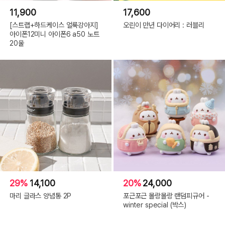
11,900
17,600
[스트랩+하드케이스 얼룩강아지]
오린이 만년 다이어리 : 러블리
아이폰12미니 아이폰6 a50 노트
20울
29%
14,100
20%
24,000
마리 글라스 양념통 2P
포근포근 몰랑몰랑 랜덤피규어 -
winter special (박스)