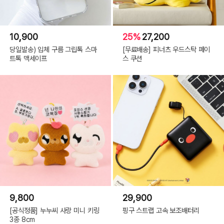
10,900
25%
27,200
당일발송) 입체 구름 그립톡 스마
[무료배송] 피너츠 우드스탁 페이
트톡 맥세이프
스 쿠션
9,800
29,900
[공식정품] 누누씨 사랑 미니 키링
핑구 스트랩 고속 보조배터리
3종 8cm