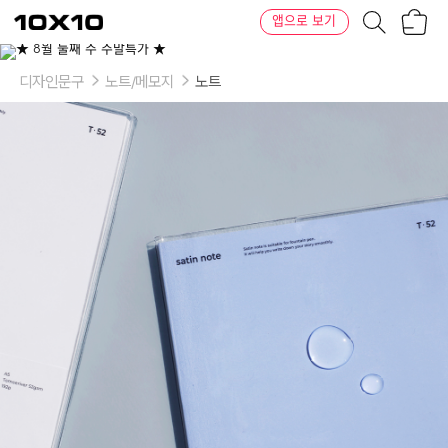
장
텐
앱으로 보기
바
바
구
이
니
텐
디자인문구
노트/메모지
노트