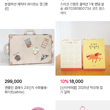
본컬렉션 캐릭터 라이트닝 캡 [펭
스미코 스탬프 콜렉션 1개 랜덤 발
귄]
송 4970381800734 굿즈 엔스
카이
299,000
10%
18,000
앤플린 클래식 24인치 수화물용-
[신이어마켙] 2026년 탁상형 절
화이트(white)
기 달력