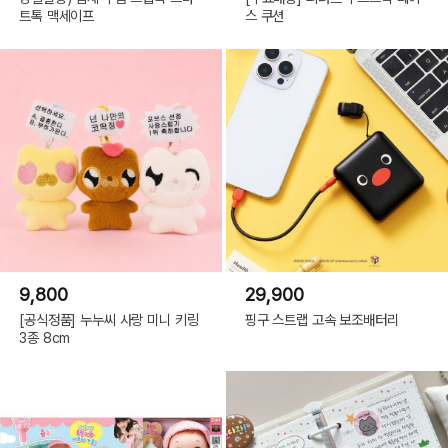
트톡 맥세이프
스 쿠션
9,800
29,900
[공식정품] 누누씨 사랑 미니 키링
핑구 스트랩 고속 보조배터리
3종 8cm