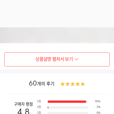
상품설명 펼쳐서 보기
60
개의 후기
5점
95%
구매자 평점
4점
2%
4.8
3점
0%