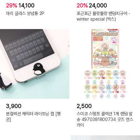
29%
14,100
20%
24,000
마리 글라스 양념통 2P
포근포근 몰랑몰랑 랜덤피규어 -
winter special (박스)
3,900
2,500
본컬렉션 캐릭터 라이트닝 캡 [펭
스미코 스탬프 콜렉션 1개 랜덤 발
귄]
송 4970381800734 굿즈 엔스
카이