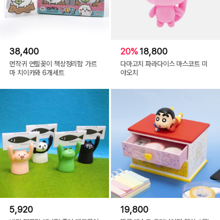
38,400
20%
18,800
먼작귀 연필꽂이 책상정리함 가르
다마고치 파라다이스 마스코트 미
마 치이카와 6개세트
야오치
5,920
19,800