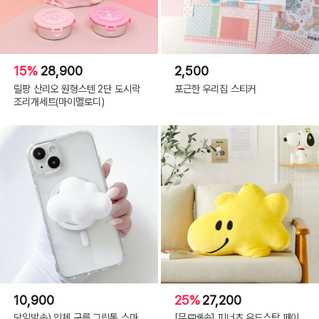
15%
28,900
2,500
릴팡 산리오 원형스텐 2단 도시락
포근한 우리집 스티커
조리개세트(마이멜로디)
10,900
25%
27,200
당일발송) 입체 구름 그립톡 스마
[무료배송] 피너츠 우드스탁 페이