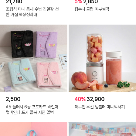
21,780
5%
2,850
조립식 미니 틈새 수납 진열장 선
집수니 클럽 띠부씰팩
반 거실 책상정리대
2,500
40%
32,900
A5 플러시 6공 포토카드 바인더
라쿠진 무선 텀블러 미니믹서기
털바인더 포카 콜북 사진 앨범