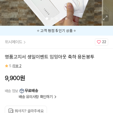
통
법
규
관
리
공
단,
4)
세
금
⭐️ 고객 평점
5
인기 상품 ⭐️
관
리
공
위시메이드
22
단,
*,
**,
***,
****
명품고지서 생일이벤트 임밍아웃 축하 용돈봉투
/
이
벤
5
리뷰 2
트
종
류:
생
9,900원
일
용,
승
진
무료배송
배송 정보
축
하
배송 유의사항 확인하기
용,
임
밍
아
웃
뭐사지? 골라주세요
용,