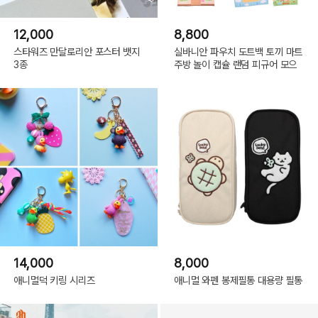
12,000
8,800
스타워즈 만달로리안 포스터 뱃지
실바니안 파우치 도트백 토끼 마트
3종
주방 놀이 캡슐 랜덤 피규어 모으
14,000
8,000
애니멀덕 키링 시리즈
애니멀 와펜 봉제필통 대용량 필통