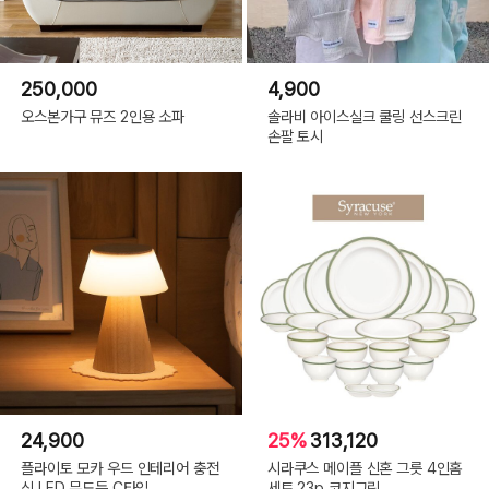
250,000
4,900
오스본가구 뮤즈 2인용 소파
솔라비 아이스실크 쿨링 선스크린
손팔 토시
24,900
25%
313,120
플라이토 모카 우드 인테리어 충전
시라쿠스 메이플 신혼 그릇 4인홈
식 LED 무드등 C타입
세트 23p 코지그린