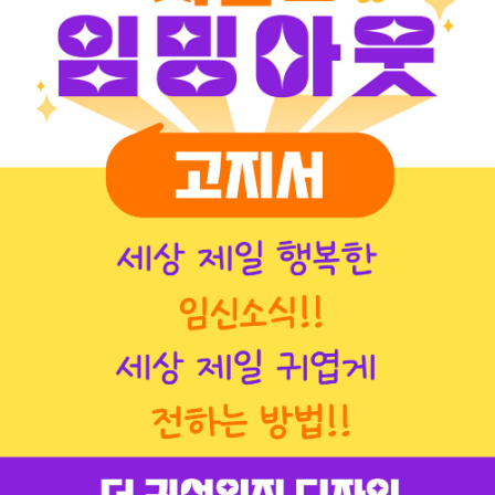
글
씨
로
직
접
적
을
게
요),
커
스
텀
(상
세
이
미
지
포
멧
참
고
하
시,
문
구
제
작
메
세
지
에
꼭
기
입!!!!!)