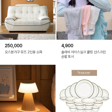
250,000
4,900
오스본가구 뮤즈 2인용 소파
솔라비 아이스실크 쿨링 선스크린
손팔 토시