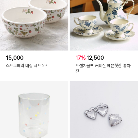
15,000
17%
12,500
스트로베리 대접 세트 2P
프렌치블루 커피잔 예쁜찻잔 홍차
잔