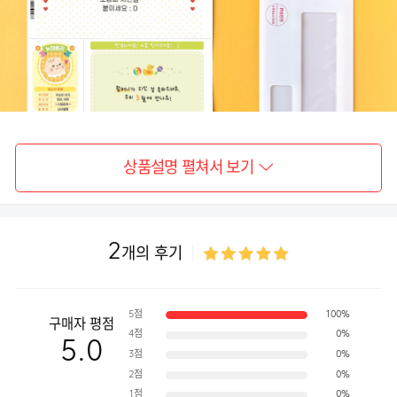
상품설명 펼쳐서 보기
2
개의 후기
5점
100%
구매자 평점
4점
0%
5.0
3점
0%
2점
0%
1점
0%