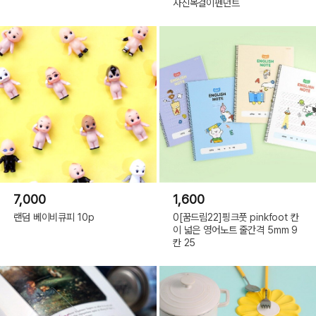
사진목걸이펜던트
7,000
1,600
랜덤 베이비큐피 10p
0[꿈드림22]핑크풋 pinkfoot 칸
이 넓은 영어노트 줄간격 5mm 9
칸 25