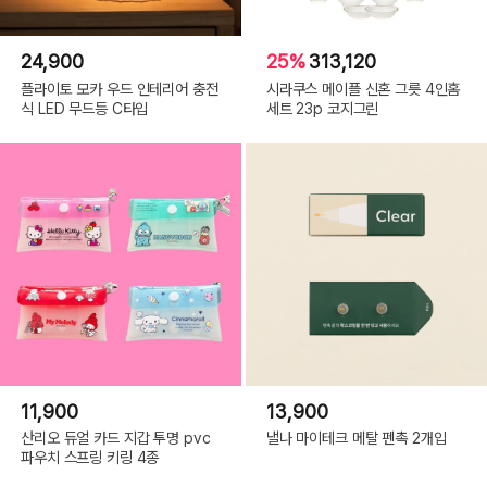
24,900
25%
313,120
플라이토 모카 우드 인테리어 충전
시라쿠스 메이플 신혼 그릇 4인홈
식 LED 무드등 C타입
세트 23p 코지그린
11,900
13,900
산리오 듀얼 카드 지갑 투명 pvc
낼나 마이테크 메탈 펜촉 2개입
파우치 스프링 키링 4종