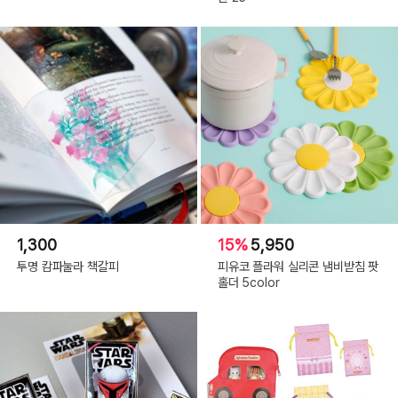
1,300
15%
5,950
투명 캄파눌라 책갈피
피유코 플라워 실리콘 냄비받침 팟
홀더 5color