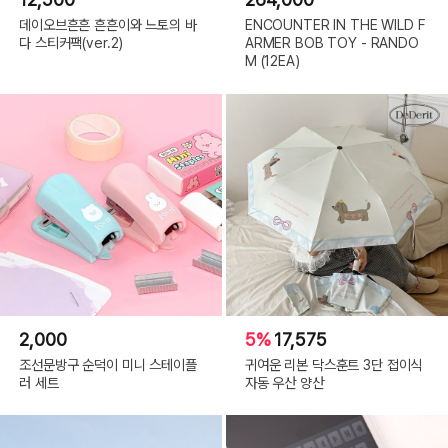
데이오브흔흔 흔흔이와 느토의 바
ENCOUNTER IN THE WILD F
다 스티커팩(ver.2)
ARMER BOB TOY - RANDO
M (12EA)
2,000
5%
17,575
조선문방구 순덕이 미니 스테이플
귀여운 리본 닥스훈트 3단 접이식
러 세트
자동 우산 양산