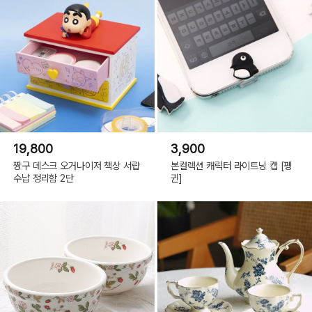
19,800
3,900
짱구 데스크 오거나이저 책상 서랍
본컬렉션 캐릭터 라이트닝 캡 [펭
수납 정리함 2단
귄]