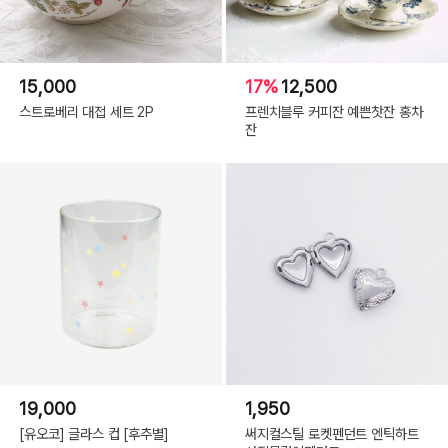
15,000
17%
12,500
스트로베리 대접 세트 2P
프렌치블루 커피잔 예쁜찻잔 홍차
잔
19,000
1,950
[유오코] 글라스 컵 [후추별]
써지컬스틸 로켓펜던트 엔틱하트