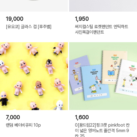
19,000
1,950
[유오코] 글라스 컵 [후추별]
써지컬스틸 로켓펜던트 엔틱하트
사진목걸이펜던트
7,000
1,600
랜덤 베이비큐피 10p
0[꿈드림22]핑크풋 pinkfoot 칸
이 넓은 영어노트 줄간격 5mm 9
칸 25