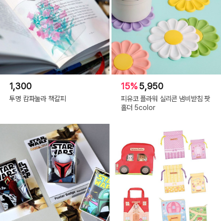
1,300
15%
5,950
투명 캄파눌라 책갈피
피유코 플라워 실리콘 냄비받침 팟
홀더 5color