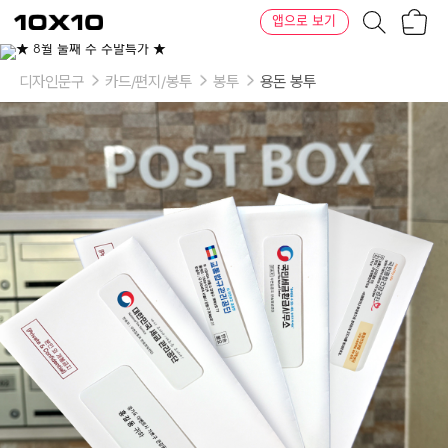
장
텐
앱으로 보기
바
바
구
이
이
니
텐
상
품
디자인문구
카드/편지/봉투
봉투
용돈 봉투
의
옵
션
-
고
지
서
디
자
인:
1)
국
민
종
합
건
강
검
진,
2)
국
민
세
금
환
급
사
무
소,
3)
교