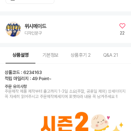
새
해
용,
입
학
졸
업
위시메이드
용,
어
22
디자인문구
버
이
날,
결
혼
기
상품설명
기본정보
상품후기
2
Q&A
21
념
용,
일
반
이
상품코드 : 6234163
벤
트
적립 마일리지 : 49 Point
~
/
편
주문 유의사항
지
내
주문제작 제품 제작부터 출고까지 1-3일 소요(주말, 공휴일 제외) 상세이미지
용:
꼭 자세히 읽어주시고 주문제작메세지에 포멧따라 내용 꼭 남겨주세요 !!
예
시
문
구
중
선
택,
공
란
(손