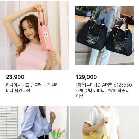
23,900
129,000
리사이클 니트 텀블러 백 데일리
[홍은]루미나D 숄더백 g125550
미니 물병 가방
스팽글 빅 쇼퍼백 고양이 외출용
여행