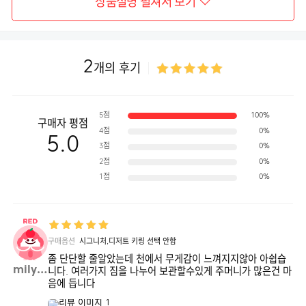
상품설명 펼쳐서 보기
2
개의 후기
5점
100%
구매자 평점
4점
0%
5.0
3점
0%
2점
0%
1점
0%
구매옵션
시그니처,디저트 키링 선택 안함
좀 단단할 줄알았는데 천에서 무게감이 느껴지지않아 아쉽습
milyo**
니다. 여러가지 짐을 나누어 보관할수있게 주머니가 많은건 마
음에 듭니다