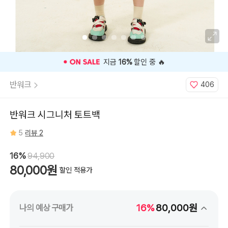
젤
리
곰,
토
마
토
케
첩,
디
저
⭐️ 고객 평점
5
인기 상품 ⭐️
트
키
링
반워크
406
선
택
안
함
반워크 시그니처 토트백
5
리뷰 2
16%
94,900
80,000원
할인 적용가
16%
80,000원
나의 예상 구매가