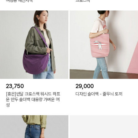
여행용 메신저백
크로스백
23,750
29,000
[홍은]반달 크로스백 워시드 하프
디자인 숄더백 - 줄무늬 토끼
문 만두 숄더백 대용량 가벼운 여
성