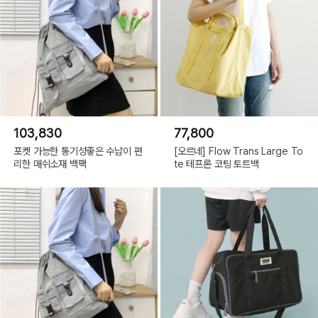
103,830
77,800
포켓 가능한 통기성좋은 수납이 편
[오르네] Flow Trans Large To
리한 매쉬소재 백팩
te 테프론 코팅 토트백