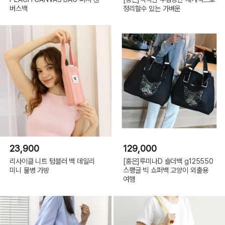
버스백
정리할수 있는 가벼운
23,900
129,000
리사이클 니트 텀블러 백 데일리
[홍은]루미나D 숄더백 g125550
미니 물병 가방
스팽글 빅 쇼퍼백 고양이 외출용
여행