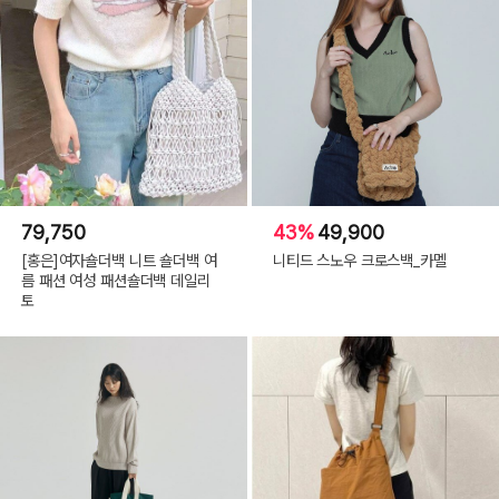
79,750
43%
49,900
[홍은]여자숄더백 니트 숄더백 여
니티드 스노우 크로스백_카멜
름 패션 여성 패션숄더백 데일리
토