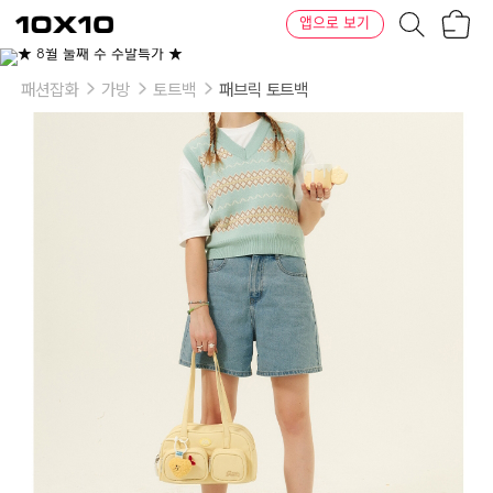
장
텐
앱으로 보기
바
바
구
이
이
니
텐
상
품
패션잡화
가방
토트백
패브릭 토트백
의
옵
션
-
색
상:
버
터,
브
라
운,
시
그
니
처
/
디
저
트
키
링
선
택:
타
코
야
끼,
새
우
튀
김,