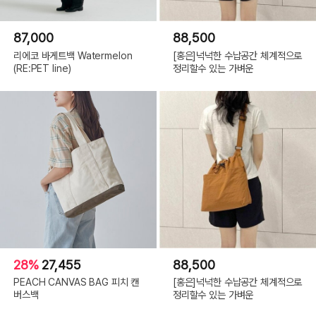
87,000
88,500
리에코 바게트백 Watermelon
[홍은]넉넉한 수납공간 체계적으로
(RE:PET line)
정리할수 있는 가벼운
28%
27,455
88,500
PEACH CANVAS BAG 피치 캔
[홍은]넉넉한 수납공간 체계적으로
버스백
정리할수 있는 가벼운