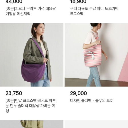
44,000
18,900
[홍은]피오니 브리즈 여성 대용량
쿠티 다용도 수납 미니 보조가방
여행용 메신저백
크로스백
23,750
29,000
[홍은]반달 크로스백 워시드 하프
디자인 숄더백 - 줄무늬 토끼
문 만두 숄더백 대용량 가벼운 여
성