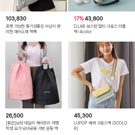
103,830
17%
43,800
포켓 가능한 통기성좋은 수납이 편
D.LAB 보스턴 멀티 크로스 더플
리한 매쉬소재 백팩
백-4color
26,500
45,300
[홍은]남성 데일리 케어프리 여행
LUPOP 배색 크로스백 (3COLO
학생 요가 남녀공용 가방 운동 백
R)