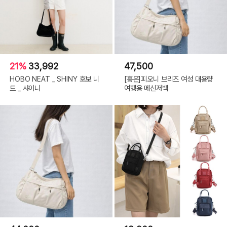
21%
33,992
47,500
HOBO NEAT _ SHINY 호보 니
[홍은]피오니 브리즈 여성 대용량
트 _ 샤이니
여행용 메신저백