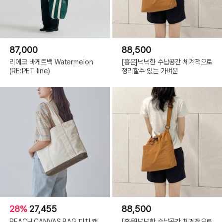
87,000
88,500
리에코 바게트백 Watermelon
[홍은]넉넉한 수납공간 체계적으로
(RE:PET line)
정리할수 있는 가벼운
28%
27,455
88,500
PEACH CANVAS BAG 피치 캔
[홍은]넉넉한 수납공간 체계적으로