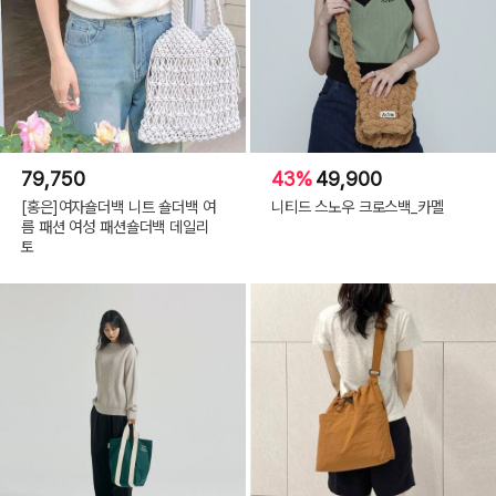
79,750
43%
49,900
[홍은]여자숄더백 니트 숄더백 여
니티드 스노우 크로스백_카멜
름 패션 여성 패션숄더백 데일리
토