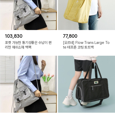
103,830
77,800
포켓 가능한 통기성좋은 수납이 편
[오르네] Flow Trans Large To
리한 매쉬소재 백팩
te 테프론 코팅 토트백