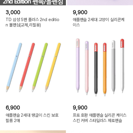
3,000
9,900
TD 삼성 S펜 플러스 2nd editio
애플펜슬 2세대 고양이 실리콘케
n 볼펜심(교체,리필용)
이스
6,900
9,900
애플펜슬 2세대 땡글이 스킨 보호
프로 호환 애플펜슬 실리콘 케이스
필름 2매
스킨 커버 스타일러스 제로펜슬