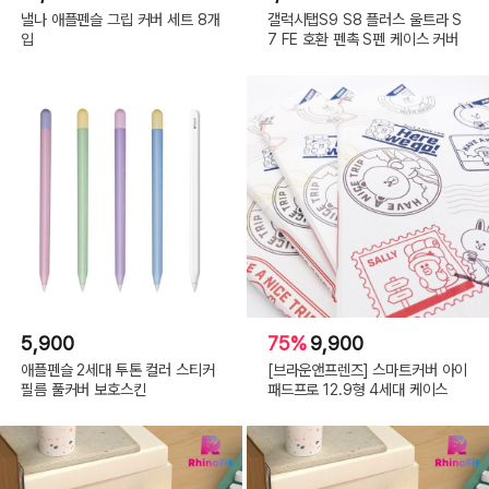
낼나 애플펜슬 그립 커버 세트 8개
갤럭시탭S9 S8 플러스 울트라 S
입
7 FE 호환 펜촉 S펜 케이스 커버
5,900
75%
9,900
애플펜슬 2세대 투톤 컬러 스티커
[브라운앤프렌즈] 스마트커버 아이
필름 풀커버 보호스킨
패드프로 12.9형 4세대 케이스