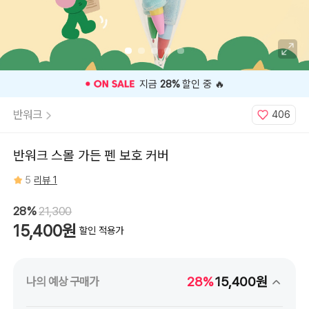
⭐️ 고객 평점
5
인기 상품 ⭐️
반워크
406
반워크 스몰 가든 펜 보호 커버
5
리뷰 1
28%
21,300
15,400원
할인 적용가
28%
15,400원
나의 예상 구매가