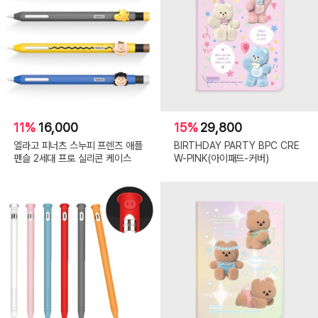
11%
16,000
15%
29,800
엘라고 피너츠 스누피 프렌즈 애플
BIRTHDAY PARTY BPC CRE
펜슬 2세대 프로 실리콘 케이스
W-PINK(아이패드-커버)