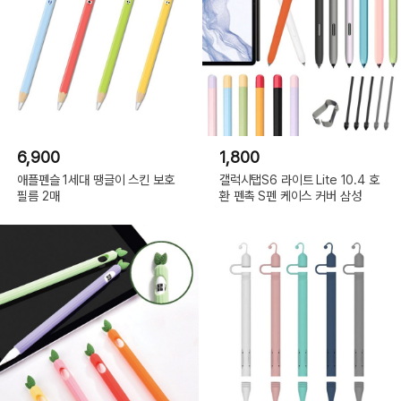
6,900
1,800
애플펜슬 1세대 땡글이 스킨 보호
갤럭시탭S6 라이트 Lite 10.4 호
필름 2매
환 펜촉 S펜 케이스 커버 삼성