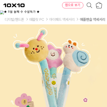
장
텐
앱으로 보기
바
바
구
이
이
니
텐
상
품
디지털/핸드폰
태블릿 PC
아이패드 액세서리
애플펜슬 액세서리
의
옵
션
-
펜
보
호
커
버:
애
벌
레,
꽃,
달
팽
이