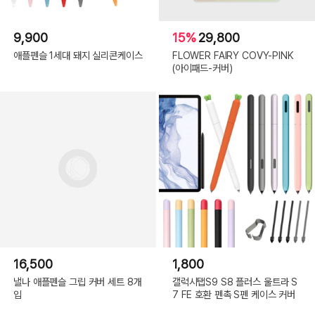
9,900
15%
29,800
애플펜슬 1세대 돼지 실리콘케이스
FLOWER FAIRY COVY-PINK
(아이패드-커버)
16,500
1,800
낼나 애플펜슬 그립 커버 세트 8개
갤럭시탭S9 S8 플러스 울트라 S
입
7 FE 호환 펜촉 S펜 케이스 커버