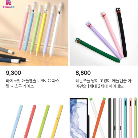
9,300
8,800
라이노핏 애플펜슬 USB-C 파스
레몬푸들 냥이 고양이 애플펜슬 아
텔 시스루 케이스
이펜슬 1세대 2세대 아이패드