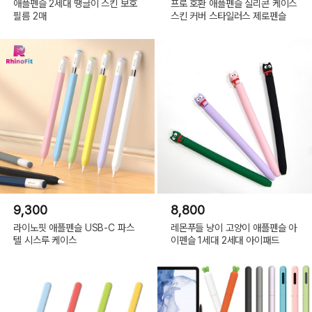
애플펜슬 2세대 땡글이 스킨 보호
프로 호환 애플펜슬 실리콘 케이스
필름 2매
스킨 커버 스타일러스 제로펜슬
9,300
8,800
라이노핏 애플펜슬 USB-C 파스
레몬푸들 냥이 고양이 애플펜슬 아
텔 시스루 케이스
이펜슬 1세대 2세대 아이패드