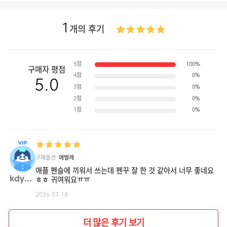
1
개의 후기
5점
100%
구매자 평점
4점
0%
5.0
3점
0%
2점
0%
1점
0%
구매옵션
애벌레
애플 펜슬에 끼워서 쓰는데 펜꾸 잘 한 것 같아서 너무 좋네요
kdy31**
ㅎㅎ 귀여워요ㅠㅠ
2026.07.18
더 많은 후기 보기