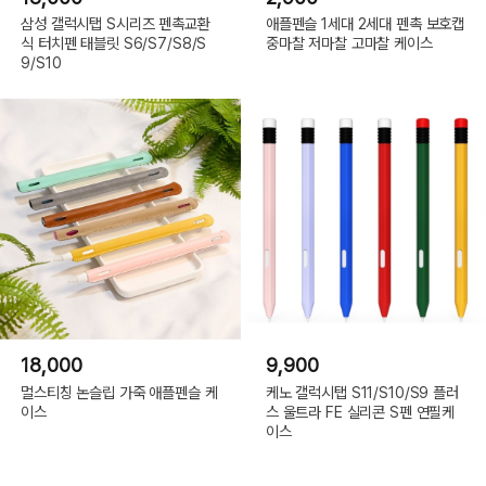
삼성 갤럭시탭 S시리즈 펜촉교환
애플펜슬 1세대 2세대 펜촉 보호캡
식 터치펜 태블릿 S6/S7/S8/S
중마찰 저마찰 고마찰 케이스
9/S10
18,000
9,900
멀스티칭 논슬립 가죽 애플펜슬 케
케노 갤럭시탭 S11/S10/S9 플러
이스
스 울트라 FE 실리콘 S펜 연필케
이스