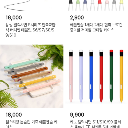
18,000
2,900
삼성 갤럭시탭 S시리즈 펜촉교환
애플펜슬 1세대 2세대 펜촉 보호캡
식 터치펜 태블릿 S6/S7/S8/S
중마찰 저마찰 고마찰 케이스
9/S10
18,000
9,900
멀스티칭 논슬립 가죽 애플펜슬 케
케노 갤럭시탭 S11/S10/S9 플러
이스
스 울트라 FE 실리콘 S펜 연필케