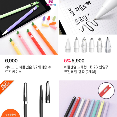
6,900
5%
5,900
라이노 핏 애플펜슬 1/2세대용 후
애플펜슬 교체형 HB 2B 반영구
르츠 케이스
퓨전 메탈 펜촉 (2개입)