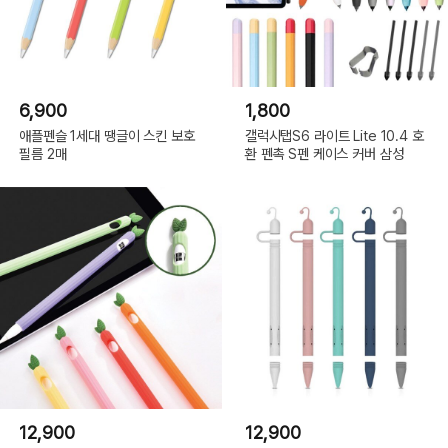
6,900
1,800
애플펜슬 1세대 땡글이 스킨 보호
갤럭시탭S6 라이트 Lite 10.4 호
필름 2매
환 펜촉 S펜 케이스 커버 삼성
12,900
12,900