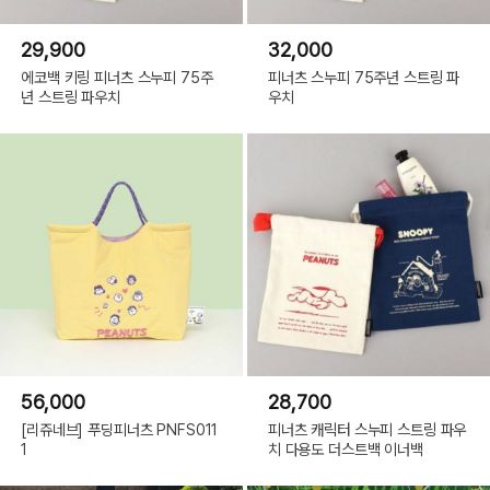
29,900
32,000
에코백 키링 피너츠 스누피 75주
피너츠 스누피 75주년 스트링 파
년 스트링 파우치
우치
56,000
28,700
[리쥬네브] 푸딩피너츠 PNFS011
피너츠 캐릭터 스누피 스트링 파우
1
치 다용도 더스트백 이너백