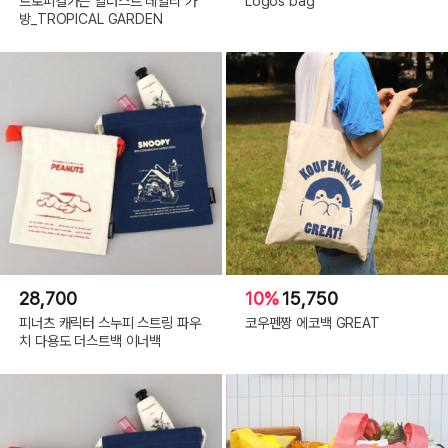
트로피컬가든 일러스트 데일리 가
Logos bag
방_TROPICAL GARDEN
28,700
10%
15,750
피너츠 캐릭터 스누피 스트링 파우
코우펜짱 에코백 GREAT
치 다용도 더스트백 이너백