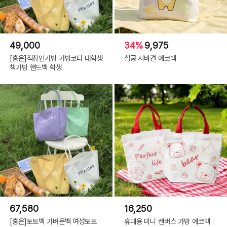
49,000
34%
9,975
[홍은]직장인가방 가방코디 대학생
심쿵 시바견 에코백
책가방 핸드백 학생
67,580
16,250
[홍은]토트백 가벼운백 여성토트
휴대용 미니 캔버스 가방 에코백