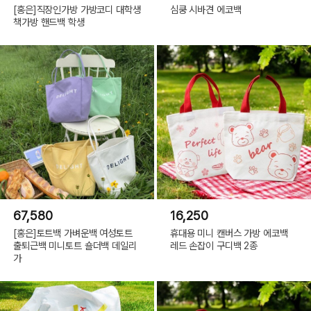
[홍은]직장인가방 가방코디 대학생
심쿵 시바견 에코백
책가방 핸드백 학생
67,580
16,250
[홍은]토트백 가벼운백 여성토트
휴대용 미니 캔버스 가방 에코백
출퇴근백 미니토트 숄더백 데일리
레드 손잡이 구디백 2종
가