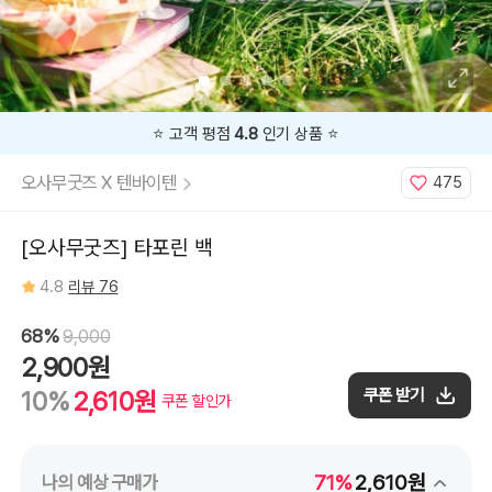
⭐️ 고객 평점
4.8
인기 상품 ⭐️
오사무굿즈 X 텐바이텐
475
[오사무굿즈] 타포린 백
4.8
리뷰 76
68%
9,000
2,900원
쿠폰 받기
10%
2,610원
쿠폰 할인가
71%
2,610원
나의 예상 구매가