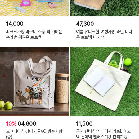
14,000
47,300
피크닉가방 바구니 소풍 백 가벼운
여름 유니크한 여성가방 라탄 미디
손가방 귀여운 토트백
움 토트백 비치백
10%
64,800
11,500
도그데이스 강아지 PVC 방수가방
무지 캔버스백 베이지 가로L 에코
(중)
백 숄더백 캔버스가방 판촉가방