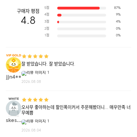
5점
87%
구매자 평점
4점
9%
4.8
3점
4%
2점
0%
1점
0%
잘 받았습니다. 잘 받았습니다.
jjn4**
2026.08.08
오사무 좋아하는데 할인폭이커서 주문해봤더니... 매우만족 너
무예쁨
skes9**
2026.08.04