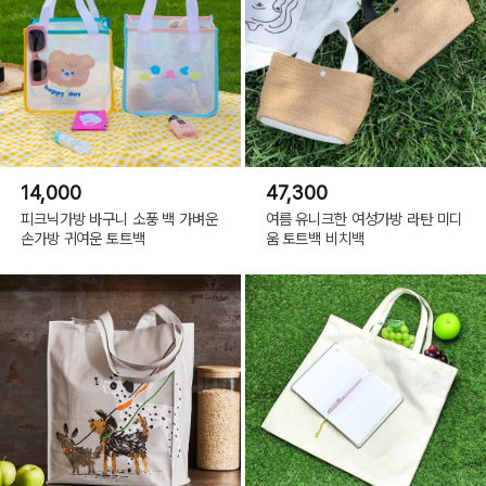
14,000
47,300
피크닉가방 바구니 소풍 백 가벼운
여름 유니크한 여성가방 라탄 미디
손가방 귀여운 토트백
움 토트백 비치백