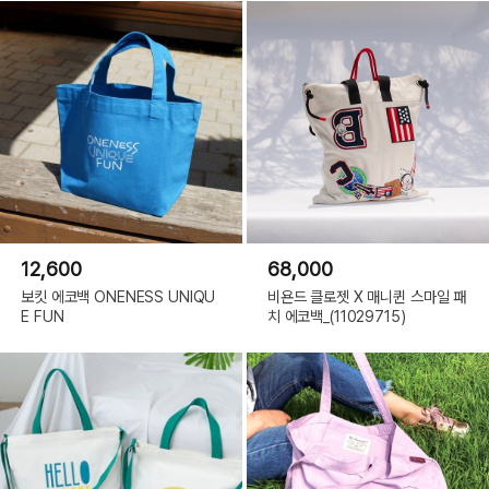
12,600
68,000
보킷 에코백 ONENESS UNIQU
비욘드 클로젯 X 매니퀸 스마일 패
E FUN
치 에코백_(11029715)