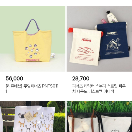
56,000
28,700
[리쥬네브] 푸딩피너츠 PNFS011
피너츠 캐릭터 스누피 스트링 파우
1
치 다용도 더스트백 이너백