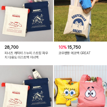
28,700
10%
15,750
피너츠 캐릭터 스누피 스트링 파우
코우펜짱 에코백 GREAT
치 다용도 더스트백 이너백