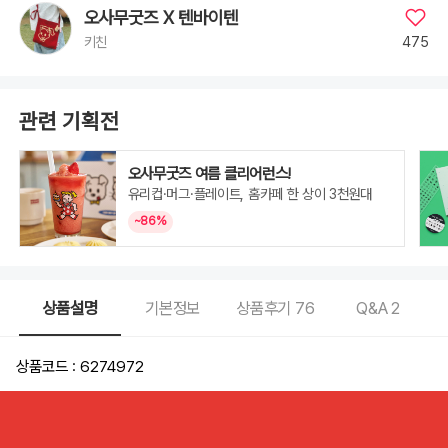
오사무굿즈 X 텐바이텐
475
키친
관련 기획전
오사무굿즈 여름 클리어런스!
유리컵·머그·플레이트, 홈카페 한 상이 3천원대
~86%
상품설명
기본정보
상품후기
76
Q&A
2
상품코드 : 6274972