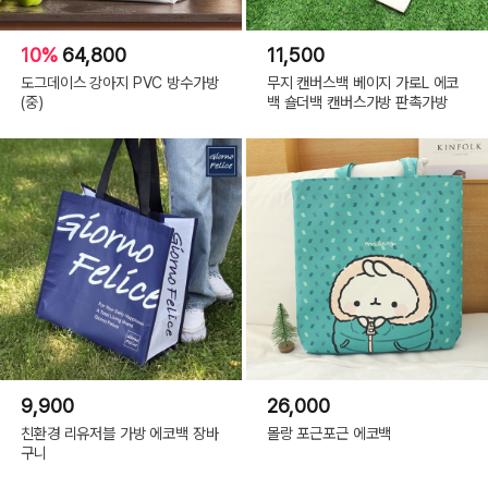
10%
64,800
11,500
도그데이스 강아지 PVC 방수가방
무지 캔버스백 베이지 가로L 에코
(중)
백 숄더백 캔버스가방 판촉가방
9,900
26,000
친환경 리유저블 가방 에코백 장바
몰랑 포근포근 에코백
구니