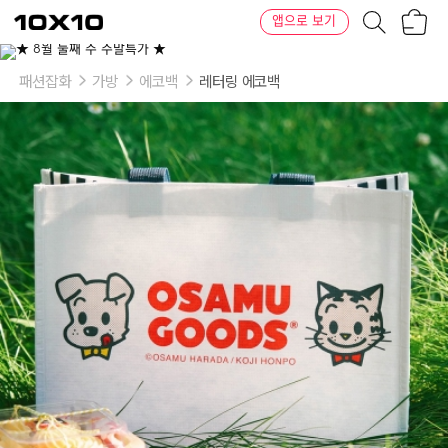
장
텐
앱으로 보기
바
바
구
이
니
텐
패션잡화
가방
에코백
레터링 에코백