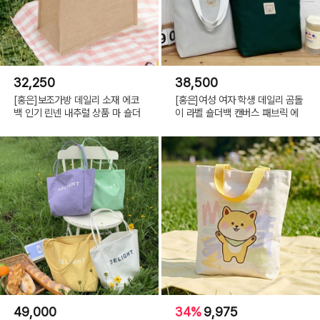
32,250
38,500
[홍은]보조가방 데일리 소재 에코
[홍은]여성 여자 학생 데일리 곰돌
백 인기 린넨 내추럴 상품 마 숄더
이 라벨 숄더백 캔버스 패브릭 에
49,000
34%
9,975