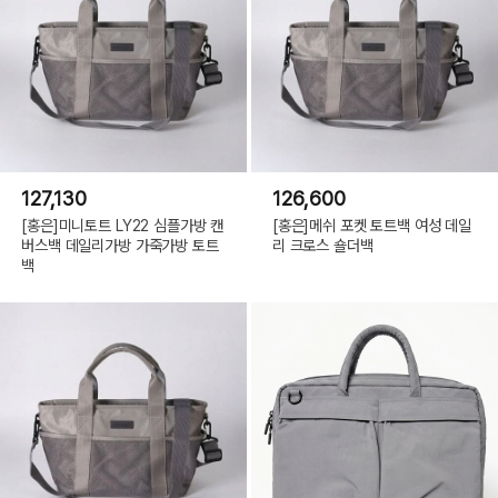
127,130
126,600
[홍은]미니토트 LY22 심플가방 캔
[홍은]메쉬 포켓 토트백 여성 데일
버스백 데일리가방 가죽가방 토트
리 크로스 숄더백
백