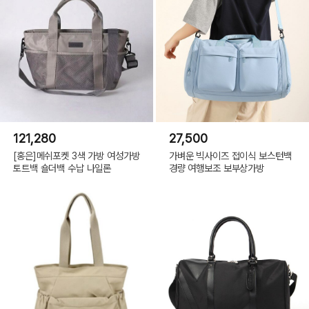
121,280
27,500
[홍은]메쉬포켓 3색 가방 여성가방
가벼운 빅사이즈 접이식 보스턴백
토트백 숄더백 수납 나일론
경량 여행보조 보부상가방