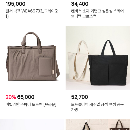
195,000
34,400
랜서 백팩 WEA69733_그레이(2
캔버스 소재 가볍고 실용성 스퀘어
1)
숄더백 크로스백
20%
66,000
52,700
버빌리안 주파이 토트백 [브라운]
토트숄더백 캐주얼 남성 여성 공용
가방