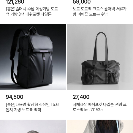
121,280
59,000
[홍은]숄더백 수납 여성가방 토트
노르 토트백 크로스 숄더백 서류가
백 가방 3색 메쉬포켓 나일론
방 어깨끈 노트북 수납
94,500
27,400
[홍은]대용량 확장형 직장인 15.6
자체제작 메쉬포켓 나일론 셔링 크
인치 가방 노트북 백팩
로스백 lm-7053c