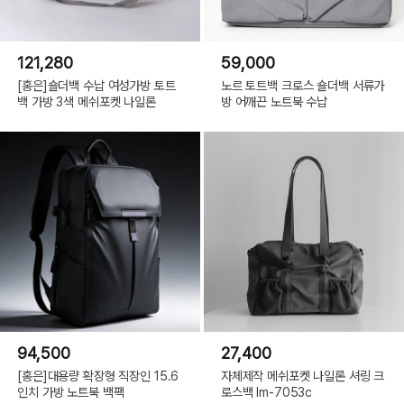
121,280
59,000
[홍은]숄더백 수납 여성가방 토트
노르 토트백 크로스 숄더백 서류가
백 가방 3색 메쉬포켓 나일론
방 어깨끈 노트북 수납
94,500
27,400
[홍은]대용량 확장형 직장인 15.6
자체제작 메쉬포켓 나일론 셔링 크
인치 가방 노트북 백팩
로스백 lm-7053c