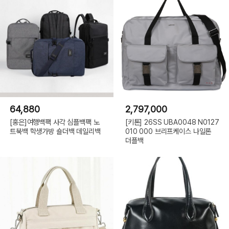
64,880
2,797,000
[홍은]여행백팩 사각 심플백팩 노
[키톤] 26SS UBA0048 N0127
트북백 학생가방 숄더백 데일리백
010 000 브리프케이스 나일론
더플백