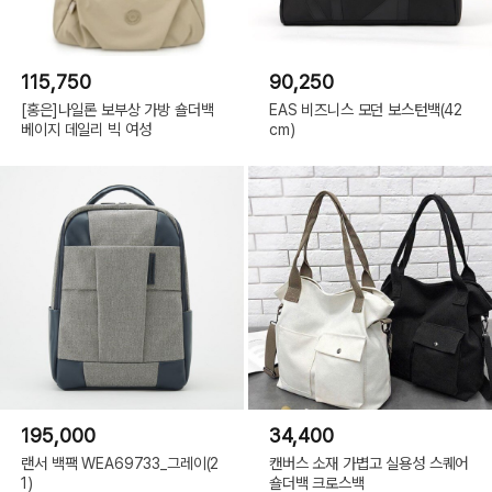
115,750
90,250
[홍은]나일론 보부상 가방 숄더백
EAS 비즈니스 모던 보스턴백(42
베이지 데일리 빅 여성
cm)
195,000
34,400
랜서 백팩 WEA69733_그레이(2
캔버스 소재 가볍고 실용성 스퀘어
1)
숄더백 크로스백