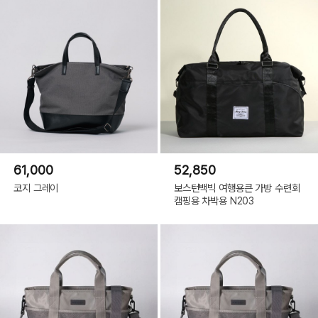
61,000
52,850
코지 그레이
보스턴백빅 여행용큰 가방 수련회
캠핑용 차박용 N203