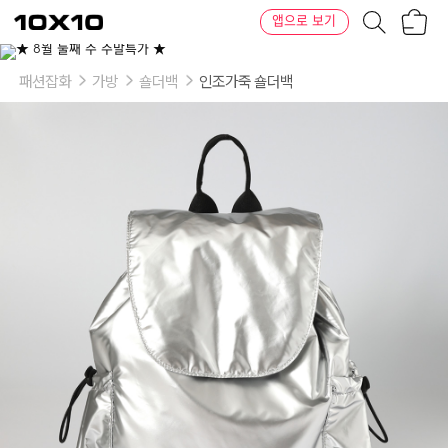
장
텐
앱으로 보기
바
바
구
이
니
텐
패션잡화
가방
숄더백
인조가죽 숄더백