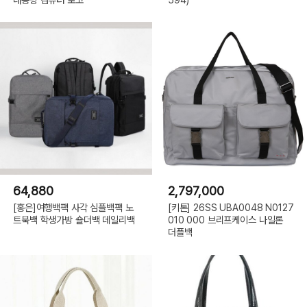
64,880
2,797,000
[홍은]여행백팩 사각 심플백팩 노
[키톤] 26SS UBA0048 N0127
트북백 학생가방 숄더백 데일리백
010 000 브리프케이스 나일론
더플백