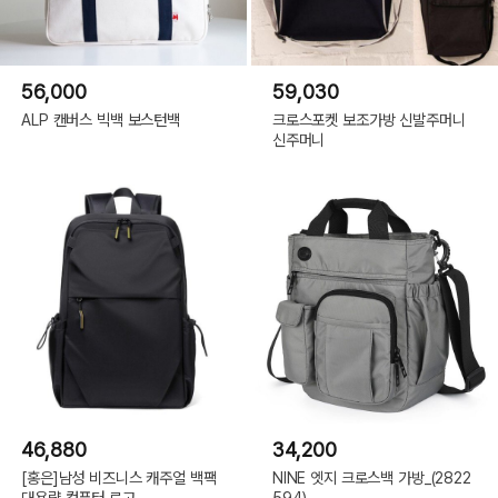
56,000
59,030
ALP 캔버스 빅백 보스턴백
크로스포켓 보조가방 신발주머니
신주머니
46,880
34,200
[홍은]남성 비즈니스 캐주얼 백팩
NINE 엣지 크로스백 가방_(2822
대용량 컴퓨터 로고
594)