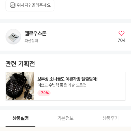
뭐사지? 골라주세요
옐로우스톤
704
패션잡화
관련 기획전
보부상 소녀들도 예쁜가방 멜줄알아!
예쁘고 수납력 좋은 가방 모음전
~70%
상품설명
기본정보
상품후기