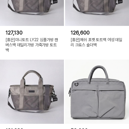
127,130
126,600
[홍은]미니토트 LY22 심플가방 캔
[홍은]메쉬 포켓 토트백 여성 데일
버스백 데일리가방 가죽가방 토트
리 크로스 숄더백
백