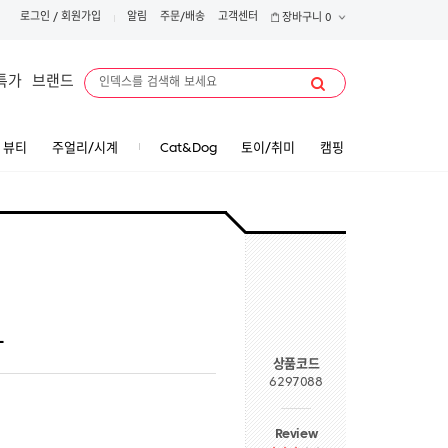
로그인
/
회원가입
알림
주문/배송
고객센터
장바구니
0
특가
브랜드
뷰티
주얼리/시계
Cat&Dog
토이/취미
캠핑
L
상품코드
6297088
Review