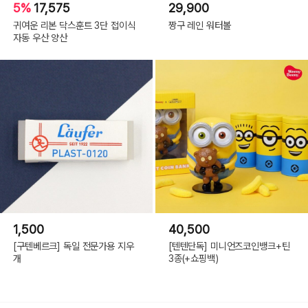
5%
17,575
29,900
귀여운 리본 닥스훈트 3단 접이식
짱구 레인 워터볼
자동 우산 양산
1,500
40,500
[구텐베르크] 독일 전문가용 지우
[텐텐단독] 미니언즈코인뱅크+틴
개
3종(+쇼핑백)