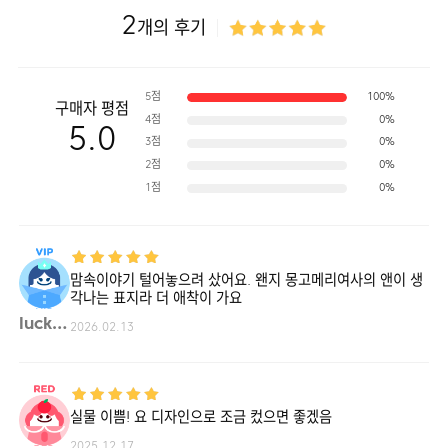
2
개의 후기
5점
100%
구매자 평점
4점
0%
5.0
3점
0%
2점
0%
1점
0%
맘속이야기 털어놓으려 샀어요. 왠지 몽고메리여사의 앤이 생
각나는 표지라 더 애착이 가요
lucky**
2026.02.13
실물 이쁨! 요 디자인으로 조금 컸으면 좋겠음
2025.12.17