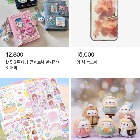
12,800
15,000
M5 3종 데님 콜렉트북 반지갑 다
압:화 능소화
이어리