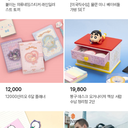
붙이는 의류네임스티커 라인일러
[미국직수입] 뮬란 미니 베이비돌
스트 토끼
가방 SET
12,000
19,800
12000산리오 6달 플래너
짱구 데스크 오거나이저 책상 서랍
수납 정리함 2단