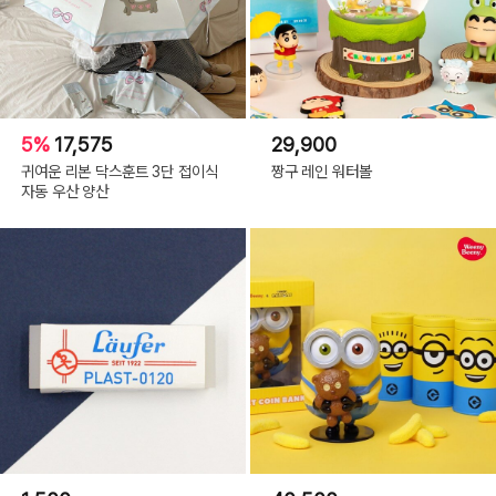
5%
17,575
29,900
귀여운 리본 닥스훈트 3단 접이식
짱구 레인 워터볼
자동 우산 양산