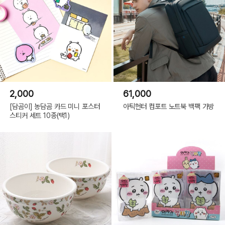
2,000
61,000
[담곰이] 농담곰 카드 미니 포스터
아틱헌터 컴포트 노트북 백팩 가방
스티커 세트 10종(택1)