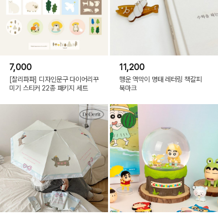
7,000
11,200
[찰리파파] 디자인문구 다이어리꾸
행운 액막이 명태 레터링 책갈피
미기 스티커 22종 패키지 세트
북마크