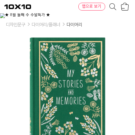
장
텐
앱으로 보기
바
바
구
이
니
텐
디자인문구
다이어리/플래너
다이어리