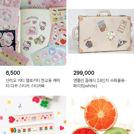
6,500
299,000
산리오 키티 헬로키티 한교동 캐릭
앤플린 클래식 24인치 수화물용-
터 다꾸 스티커 스티커북
화이트(white)