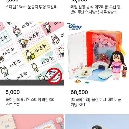
스마일 15cm 눈금자 투명 책갈피
과일 원형 방석 메모리폼 쿠션 등
받이쿠션 의자방석 사무실방석
5,000
68,500
붙이는 의류네임스티커 라인일러
[미국직수입] 뮬란 미니 베이비돌
스트 토끼
가방 SET