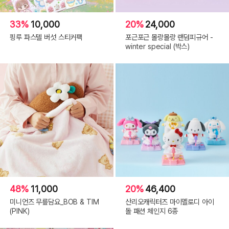
33%
10,000
20%
24,000
핑루 파스텔 버섯 스티커팩
포근포근 몰랑몰랑 랜덤피규어 -
winter special (박스)
48%
11,000
20%
46,400
미니언즈 무릎담요_BOB & TIM
산리오캐릭터즈 마이멜로디 아이
(PINK)
돌 패션 체인지 6종