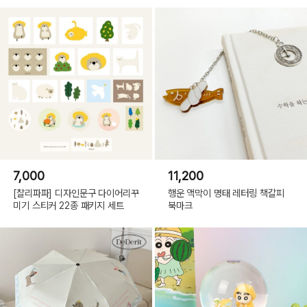
7,000
11,200
[찰리파파] 디자인문구 다이어리꾸
행운 액막이 명태 레터링 책갈피
미기 스티커 22종 패키지 세트
북마크