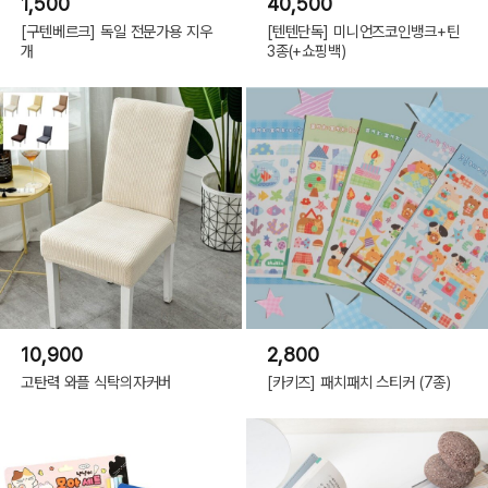
1,500
40,500
[구텐베르크] 독일 전문가용 지우
[텐텐단독] 미니언즈코인뱅크+틴
개
3종(+쇼핑백)
10,900
2,800
고탄력 와플 식탁의자커버
[카키즈] 패치패치 스티커 (7종)