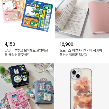
4,150
16,900
냥냥이 부부코 모아세트 고양이공
오브리즈 매일미사책커버 북커버
룡 캐릭터 문구세트
책커버 책리폼 일반형