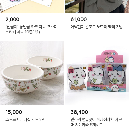
2,000
61,000
[담곰이] 농담곰 카드 미니 포스터
아틱헌터 컴포트 노트북 백팩 가방
스티커 세트 10종(택1)
15,000
38,400
스트로베리 대접 세트 2P
먼작귀 연필꽂이 책상정리함 가르
마 치이카와 6개세트