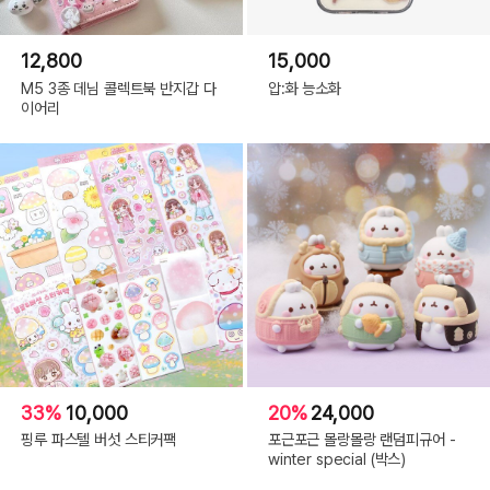
12,800
15,000
M5 3종 데님 콜렉트북 반지갑 다
압:화 능소화
이어리
33%
10,000
20%
24,000
핑루 파스텔 버섯 스티커팩
포근포근 몰랑몰랑 랜덤피규어 -
winter special (박스)