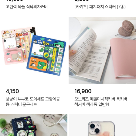
고탄력 와플 식탁의자커버
[카키즈] 패치패치 스티커 (7종)
4,150
16,900
냥냥이 부부코 모아세트 고양이공
오브리즈 매일미사책커버 북커버
룡 캐릭터 문구세트
책커버 책리폼 일반형