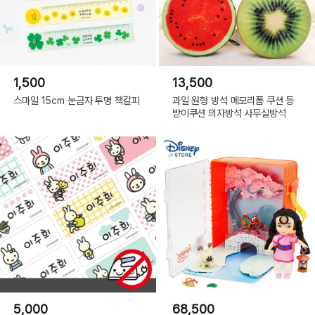
1,500
13,500
스마일 15cm 눈금자 투명 책갈피
과일 원형 방석 메모리폼 쿠션 등
받이쿠션 의자방석 사무실방석
5,000
68,500