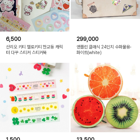
6,500
299,000
산리오 키티 헬로키티 한교동 캐릭
앤플린 클래식 24인치 수화물용-
터 다꾸 스티커 스티커북
화이트(white)
1,500
13,500