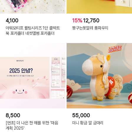
4,100
15%
12,750
아워모티프 퀼팅시리즈 1단 콜렉트
짱구는못말려 롱파우치
북 포카홀더 네컷앨범 포카홀더
8,500
55,000
[연초] 더 나은 한 해를 위한 '마음
미니 황금 말 금마리
계획 2025'