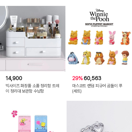
14,900
29%
60,563
빅사이즈 화장품 소품 정리함 트레
마스코트 랜덤 피규어 곰돌이 푸
이 정리대 보관함 수납함
(세트)