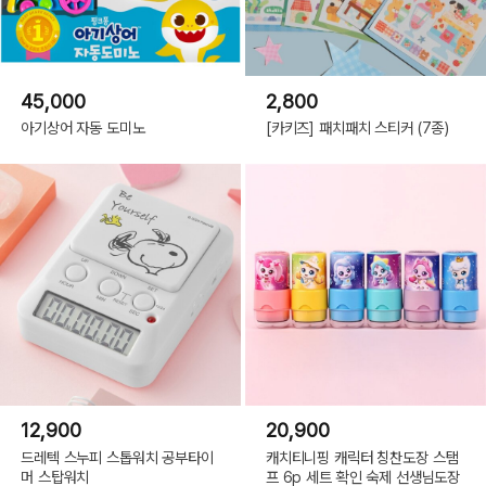
45,000
2,800
아기상어 자동 도미노
[카키즈] 패치패치 스티커 (7종)
12,900
20,900
드레텍 스누피 스톱워치 공부타이
캐치티니핑 캐릭터 칭찬도장 스탬
머 스탑워치
프 6p 세트 확인 숙제 선생님도장