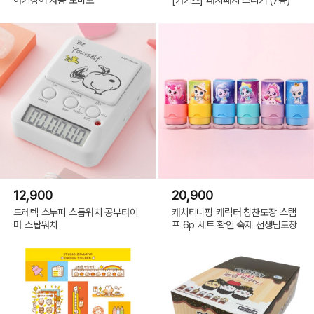
12,900
20,900
드레텍 스누피 스톱워치 공부타이
캐치티니핑 캐릭터 칭찬도장 스탬
머 스탑워치
프 6p 세트 확인 숙제 선생님도장