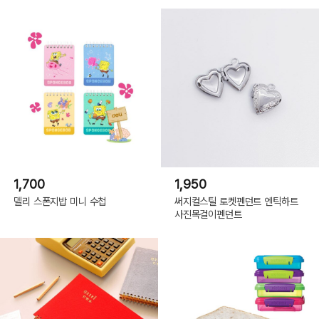
1,700
1,950
델리 스폰지밥 미니 수첩
써지컬스틸 로켓펜던트 엔틱하트
사진목걸이펜던트