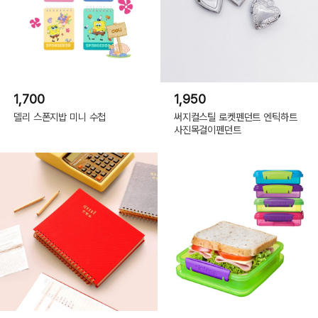
1,700
1,950
델리 스폰지밥 미니 수첩
써지컬스틸 로켓펜던트 엔틱하트
사진목걸이펜던트