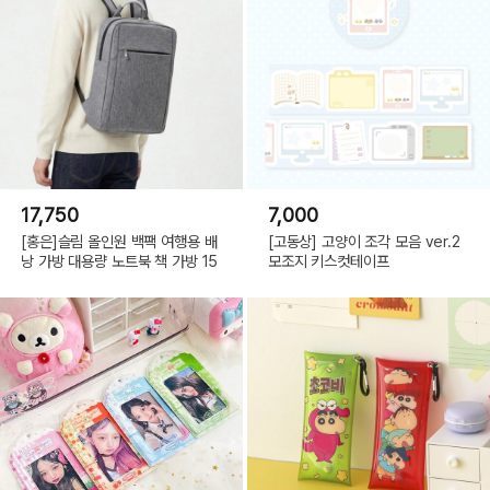
17,750
7,000
[홍은]슬림 올인원 백팩 여행용 배
[고동상] 고양이 조각 모음 ver.2
낭 가방 대용량 노트북 책 가방 15
모조지 키스컷테이프