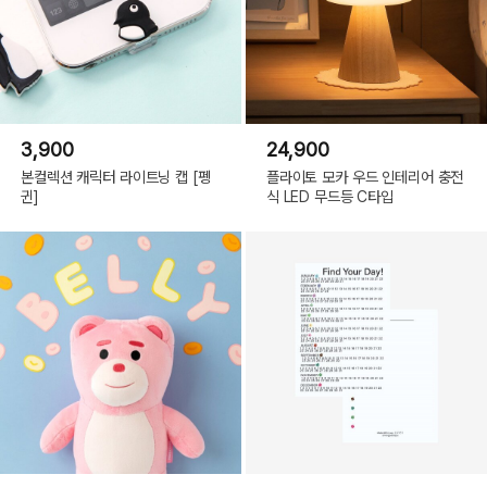
3,900
24,900
본컬렉션 캐릭터 라이트닝 캡 [펭
플라이토 모카 우드 인테리어 충전
귄]
식 LED 무드등 C타입