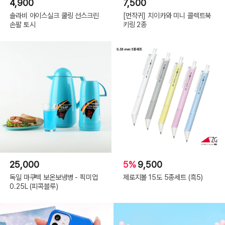
4,900
7,500
솔라비 아이스실크 쿨링 선스크린
[먼작귀] 치이카와 미니 콜렉트북
손팔 토시
키링 2종
25,000
5%
9,500
독일 마쿠텍 보온보냉병 - 픽미업
제로지볼 15도 5종세트 (흑5)
0.25L (피콕블루)