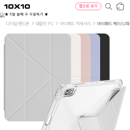
장
텐
앱으로 보기
바
바
구
이
이
니
텐
상
품
디지털/핸드폰
태블릿 PC
아이패드 액세서리
아이패드 케이스/
의
옵
션
-
색
상:
라
벤
더,
블
랙,
그
레
이,
핑
크,
크
림