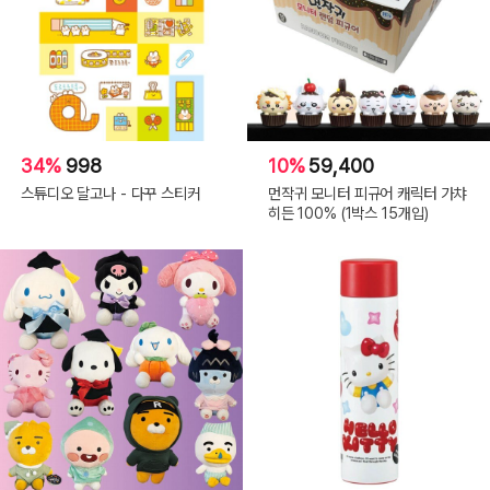
34%
998
10%
59,400
스튜디오 달고나 - 다꾸 스티커
먼작귀 모니터 피규어 캐릭터 가챠
히든 100% (1박스 15개입)