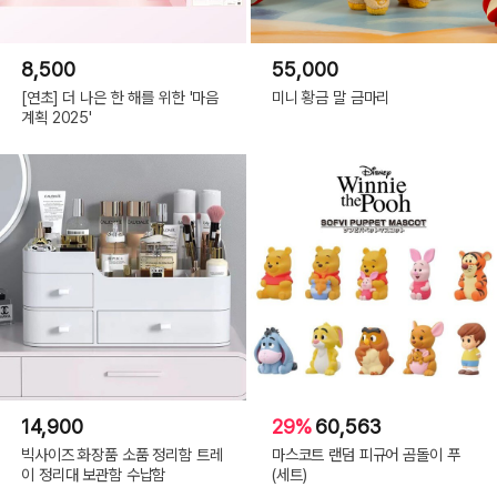
8,500
55,000
[연초] 더 나은 한 해를 위한 '마음
미니 황금 말 금마리
계획 2025'
14,900
29%
60,563
빅사이즈 화장품 소품 정리함 트레
마스코트 랜덤 피규어 곰돌이 푸
이 정리대 보관함 수납함
(세트)