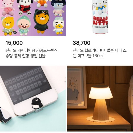
15,000
38,700
산리오 캐릭터인형 카카오프렌즈
산리오 헬로키티 퍼피벌룬 미니 스
중형 봉제 인형 생일 선물
텐 머그보틀 160ml