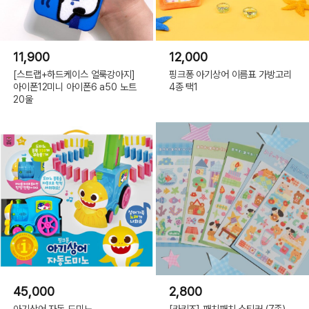
11,900
12,000
[스트랩+하드케이스 얼룩강아지]
핑크퐁 아기상어 이름표 가방고리
아이폰12미니 아이폰6 a50 노트
4종 택1
20울
45,000
2,800
아기상어 자동 도미노
[카키즈] 패치패치 스티커 (7종)