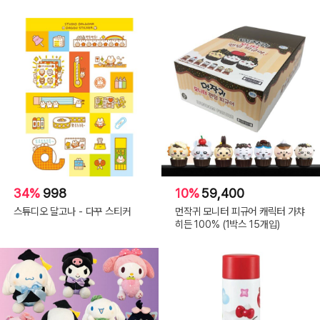
34%
998
10%
59,400
스튜디오 달고나 - 다꾸 스티커
먼작귀 모니터 피규어 캐릭터 가챠
히든 100% (1박스 15개입)