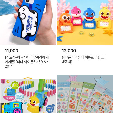
11,900
12,000
[스트랩+하드케이스 얼룩강아지]
핑크퐁 아기상어 이름표 가방고리
아이폰12미니 아이폰6 a50 노트
4종 택1
20울