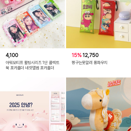
4,100
15%
12,750
아워모티프 퀼팅시리즈 1단 콜렉트
짱구는못말려 롱파우치
북 포카홀더 네컷앨범 포카홀더