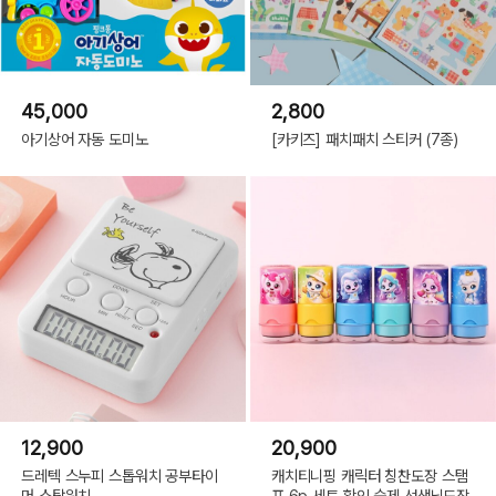
45,000
2,800
아기상어 자동 도미노
[카키즈] 패치패치 스티커 (7종)
12,900
20,900
드레텍 스누피 스톱워치 공부타이
캐치티니핑 캐릭터 칭찬도장 스탬
머 스탑워치
프 6p 세트 확인 숙제 선생님도장