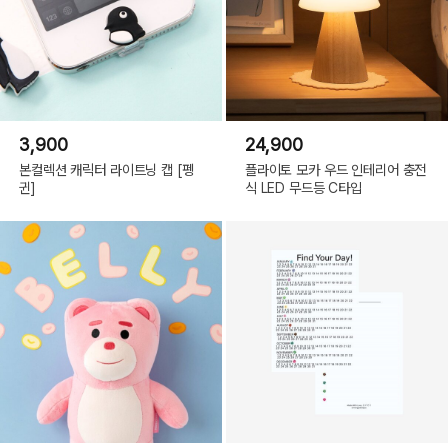
3,900
24,900
본컬렉션 캐릭터 라이트닝 캡 [펭
플라이토 모카 우드 인테리어 충전
귄]
식 LED 무드등 C타입