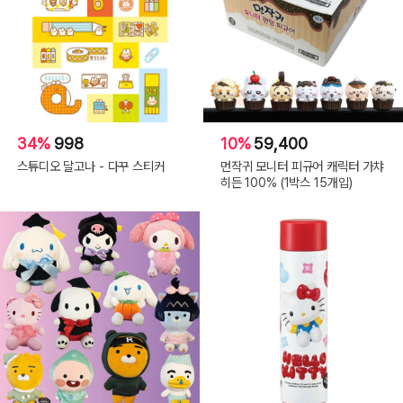
34%
998
10%
59,400
스튜디오 달고나 - 다꾸 스티커
먼작귀 모니터 피규어 캐릭터 가챠
히든 100% (1박스 15개입)