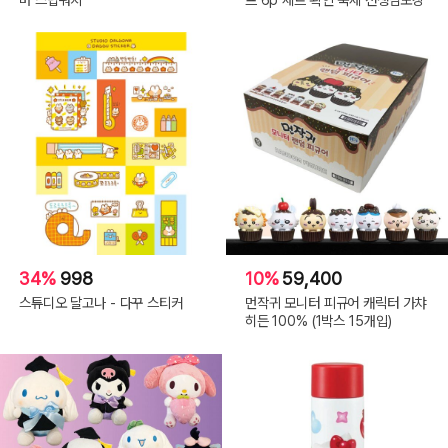
34%
998
10%
59,400
스튜디오 달고나 - 다꾸 스티커
먼작귀 모니터 피규어 캐릭터 가챠
히든 100% (1박스 15개입)