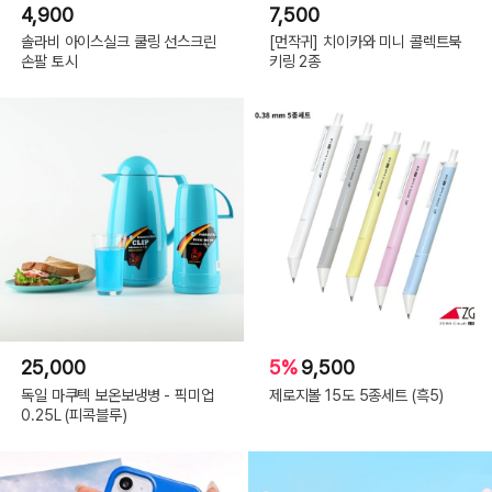
4,900
7,500
솔라비 아이스실크 쿨링 선스크린
[먼작귀] 치이카와 미니 콜렉트북
손팔 토시
키링 2종
25,000
5%
9,500
독일 마쿠텍 보온보냉병 - 픽미업
제로지볼 15도 5종세트 (흑5)
0.25L (피콕블루)