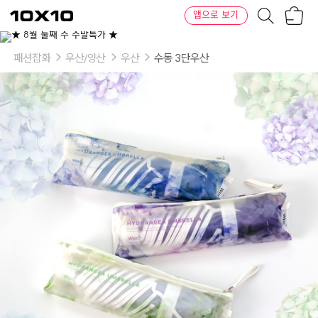
장
텐
앱으로 보기
바
바
구
이
이
니
텐
상
품
패션잡화
우산/양산
우산
수동 3단우산
의
옵
션
-
색
상:
오
프
화
이
트
_mini