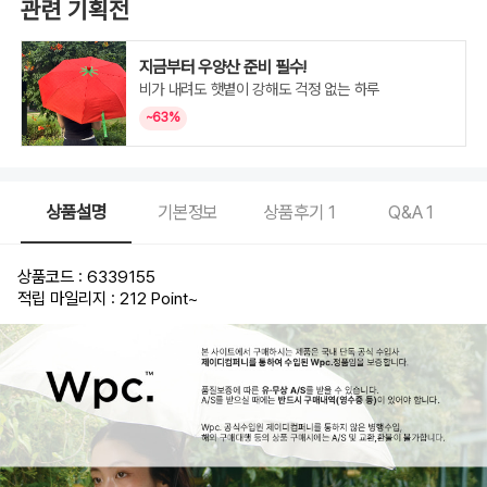
관련 기획전
지금부터 우양산 준비 필수!
비가 내려도 햇볕이 강해도 걱정 없는 하루
~63%
상품설명
기본정보
상품후기
1
Q&A
1
상품코드 : 6339155
적립 마일리지 : 212 Point
~