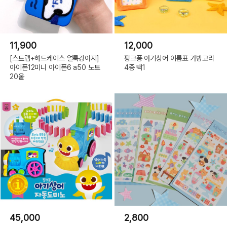
11,900
12,000
[스트랩+하드케이스 얼룩강아지]
핑크퐁 아기상어 이름표 가방고리
아이폰12미니 아이폰6 a50 노트
4종 택1
20울
45,000
2,800