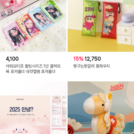
4,100
15%
12,750
아워모티프 퀼팅시리즈 1단 콜렉트
짱구는못말려 롱파우치
북 포카홀더 네컷앨범 포카홀더