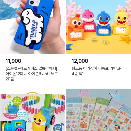
11,900
12,000
[스트랩+하드케이스 얼룩강아지]
핑크퐁 아기상어 이름표 가방고리
아이폰12미니 아이폰6 a50 노트
4종 택1
20울