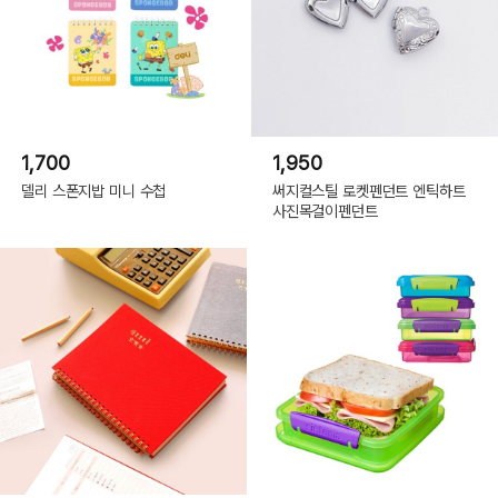
1,700
1,950
델리 스폰지밥 미니 수첩
써지컬스틸 로켓펜던트 엔틱하트
사진목걸이펜던트