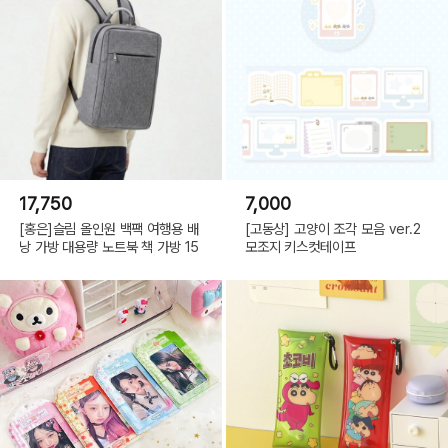
17,750
7,000
[홍은]슬림 올인원 백팩 여행용 배
[고동상] 고양이 조각 모음 ver.2
낭 가방 대용량 노트북 책 가방 15
모조지 키스컷테이프