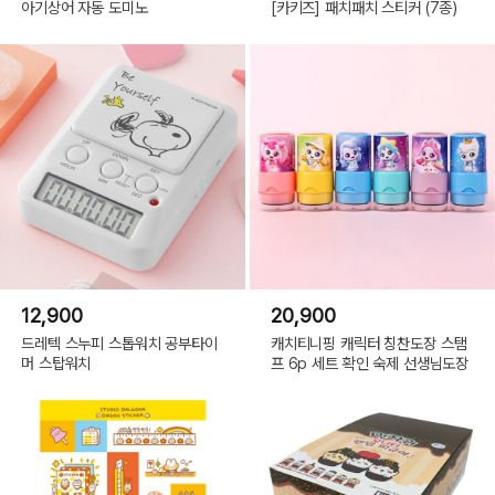
아기상어 자동 도미노
[카키즈] 패치패치 스티커 (7종)
12,900
20,900
드레텍 스누피 스톱워치 공부타이
캐치티니핑 캐릭터 칭찬도장 스탬
머 스탑워치
프 6p 세트 확인 숙제 선생님도장