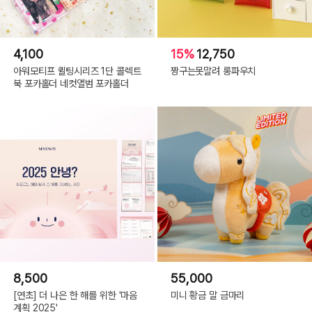
4,100
15%
12,750
아워모티프 퀼팅시리즈 1단 콜렉트
짱구는못말려 롱파우치
북 포카홀더 네컷앨범 포카홀더
8,500
55,000
[연초] 더 나은 한 해를 위한 '마음
미니 황금 말 금마리
계획 2025'