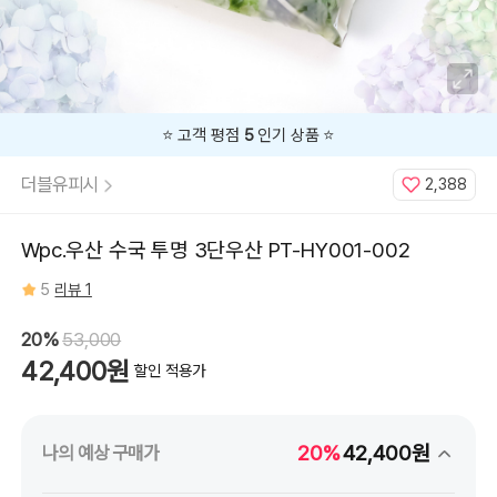
⭐️ 고객 평점
5
인기 상품 ⭐️
더블유피시
2,388
Wpc.우산 수국 투명 3단우산 PT-HY001-002
5
리뷰 1
20%
53,000
42,400원
할인 적용가
20%
42,400원
나의 예상 구매가