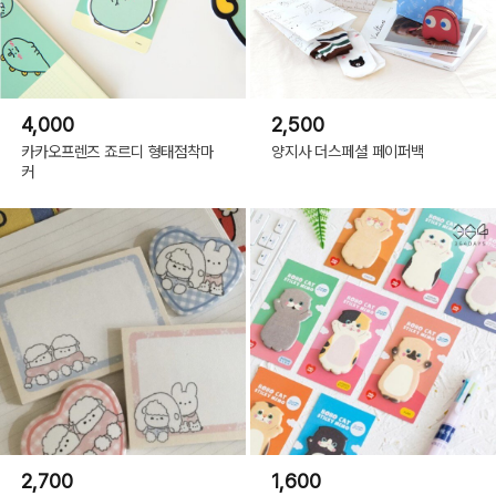
4,000
2,500
카카오프렌즈 죠르디 형태점착마
양지사 더스페셜 페이퍼백
커
2,700
1,600