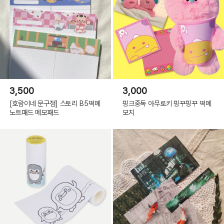
3,500
3,000
[호람이네 문구점] 스토리 B5떡메
핑크중독 아무로키 핑꾸핑꾸 떡메
노트패드 메모패드
모지