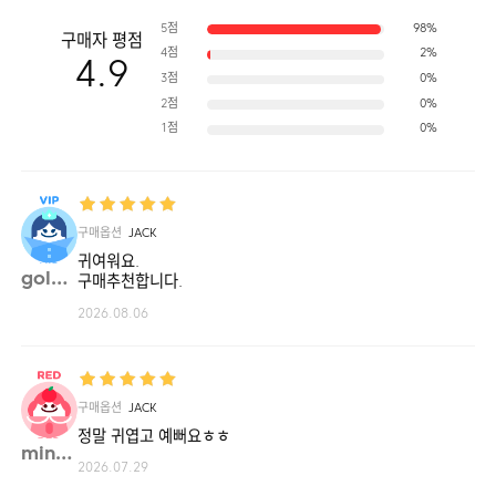
5점
98%
구매자 평점
4점
2%
4.9
3점
0%
2점
0%
1점
0%
구매옵션
JACK
귀여워요.
goldg**
구매추천합니다.
2026.08.06
구매옵션
JACK
정말 귀엽고 예뻐요ㅎㅎ
mingb**
2026.07.29