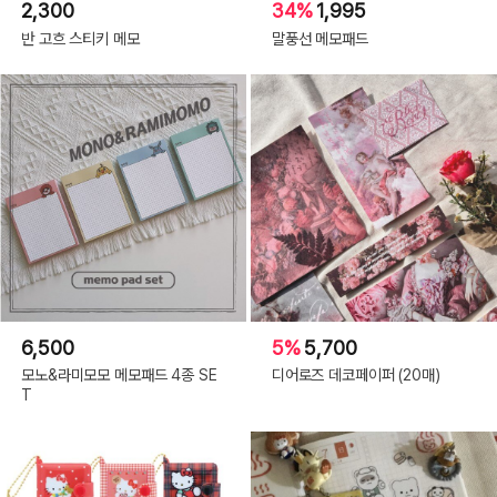
2,300
34%
1,995
반 고흐 스티키 메모
말풍선 메모패드
6,500
5%
5,700
모노&라미모모 메모패드 4종 SE
디어로즈 데코페이퍼 (20매)
T