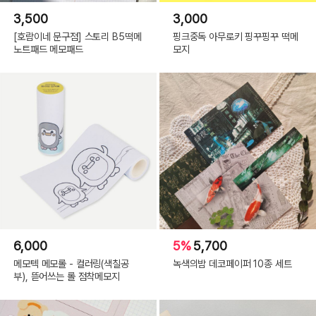
3,500
3,000
[호람이네 문구점] 스토리 B5떡메
핑크중독 아무로키 핑꾸핑꾸 떡메
노트패드 메모패드
모지
6,000
5%
5,700
메모텍 메모롤 - 컬러링(색칠공
녹색의밤 데코페이퍼 10종 세트
부), 뜯어쓰는 롤 점착메모지