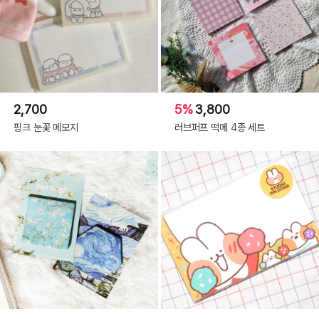
2,700
5%
3,800
핑크 눈꽃 메모지
러브퍼프 떡메 4종 세트