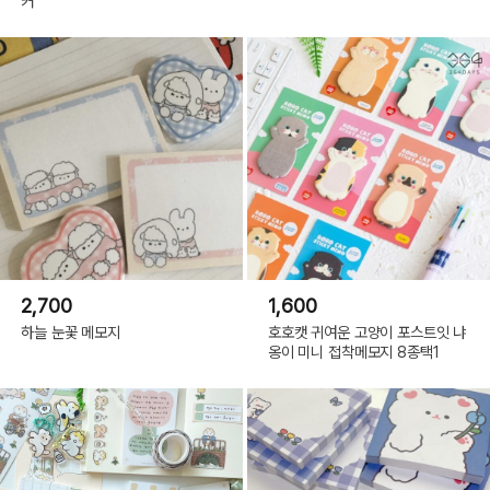
커
2,700
1,600
하늘 눈꽃 메모지
호호캣 귀여운 고양이 포스트잇 냐
옹이 미니 접착메모지 8종택1