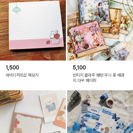
1,500
5,100
라비디저트샵 메모지
빈티지 콜라주 패턴 무늬 꽃 배경
지 다꾸 페이퍼