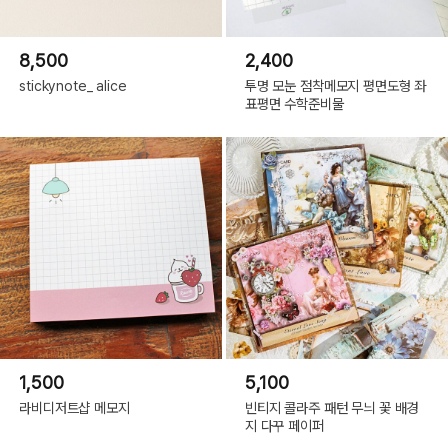
8,500
2,400
stickynote_ alice
투명 모눈 점착메모지 평면도형 좌
표평면 수학준비물
1,500
5,100
라비디저트샵 메모지
빈티지 콜라주 패턴 무늬 꽃 배경
지 다꾸 페이퍼