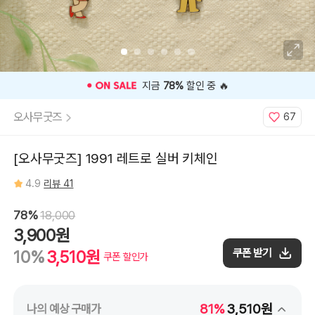
⭐️ 고객 평점
4.9
인기 상품 ⭐️
오사무굿즈
67
[오사무굿즈] 1991 레트로 실버 키체인
4.9
리뷰 41
78%
18,000
3,900원
쿠폰 받기
10%
3,510원
쿠폰 할인가
81%
3,510원
나의 예상 구매가