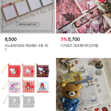
6,500
5%
5,700
모노&라미모모 메모패드 4종 SE
디어로즈 데코페이퍼 (20매)
T