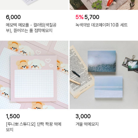
6,000
5%
5,700
메모텍 메모롤 - 컬러링(색칠공
녹색의밤 데코페이퍼 10종 세트
부), 뜯어쓰는 롤 점착메모지
1,500
3,000
[루니뽀 스튜디오] 단짝 짝꿍 떡메
겨울 떡메모지
모지