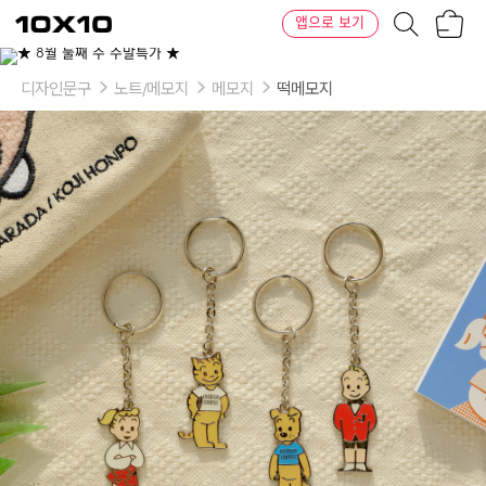
장
텐
앱으로 보기
바
바
구
이
이
니
텐
상
품
디자인문구
노트/메모지
메모지
떡메모지
의
옵
션
-
옵
션:
JACK,
JILL,
DOG,
CAT