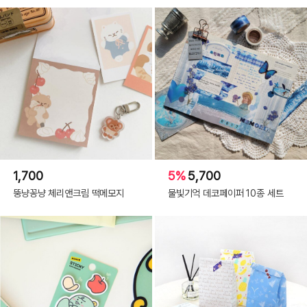
1,700
5%
5,700
뚱냥꽁냥 체리앤크림 떡메모지
물빛기억 데코페이퍼 10종 세트