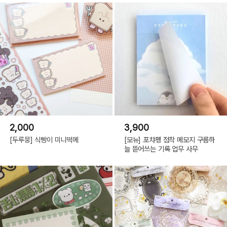
2,000
3,900
[두루뭉] 식빵이 미니떡메
[모뉴] 포챠펭 점착 메모지 구름하
늘 뜯어쓰는 기록 업무 사무