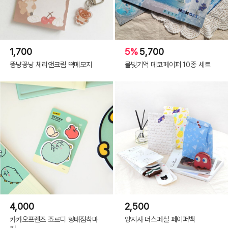
1,700
5%
5,700
뚱냥꽁냥 체리앤크림 떡메모지
물빛기억 데코페이퍼 10종 세트
4,000
2,500
카카오프렌즈 죠르디 형태점착마
양지사 더스페셜 페이퍼백