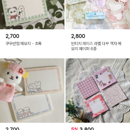
2,700
2,800
쿠우반점 메모지 - 초록
빈티지 레이스 라벨 다꾸 액자 메
모지 페이퍼 6종
2,700
5%
3,800