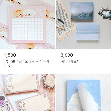
1,500
3,000
[루니뽀 스튜디오] 단짝 짝꿍 떡메
겨울 떡메모지
모지