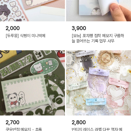
2,000
3,900
[두루뭉] 식빵이 미니떡메
[모뉴] 포챠펭 점착 메모지 구름하
늘 뜯어쓰는 기록 업무 사무
2,700
2,800
쿠우반점 메모지 - 초록
빈티지 레이스 라벨 다꾸 액자 메