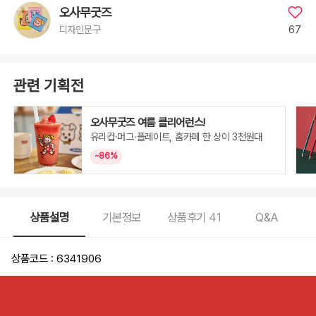
오사무굿즈
67
디자인문구
관련 기획전
오사무굿즈 여름 클리어런스!
유리컵·머그·플레이트, 홈카페 한 상이 3천원대
~86%
상품설명
기본정보
상품후기
41
Q&A
상품코드 : 6341906