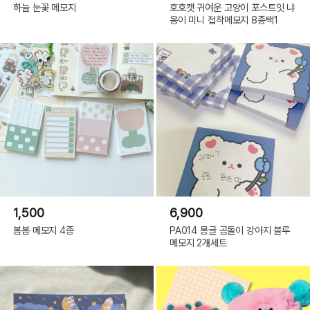
하늘 눈꽃 메모지
호호캣 귀여운 고양이 포스트잇 냐
옹이 미니 접착메모지 8종택1
1,500
6,900
봄봄 메모지 4종
PA014 몽글 곰돌이 강아지 블루
메모지 2개세트