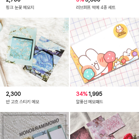
핑크 눈꽃 메모지
러브퍼프 떡메 4종 세트
2,300
34%
1,995
반 고흐 스티키 메모
말풍선 메모패드