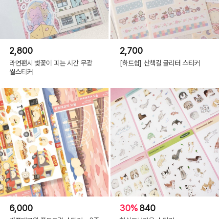
2,800
2,700
라연팬시 벚꽃이 피는 시간 무광
[하트쉽] 산책길 글리터 스티커
씰스티커
6,000
30%
840