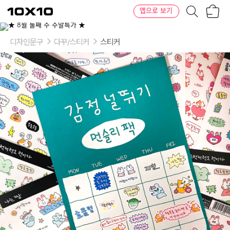
장
텐
앱으로 보기
바
바
구
이
니
텐
디자인문구
다꾸/스티커
스티커