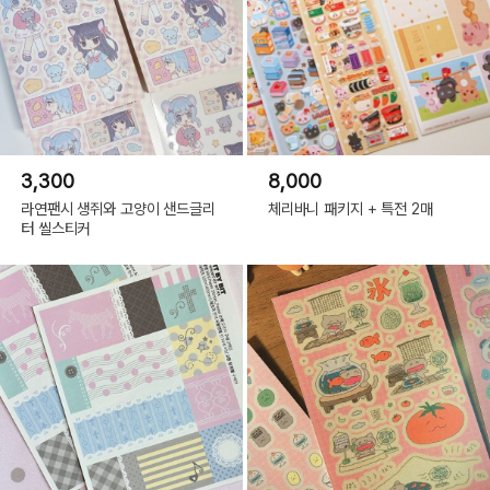
3,300
8,000
라연팬시 생쥐와 고양이 샌드글리
체리바니 패키지 + 특전 2매
터 씰스티커