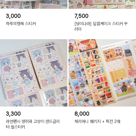
3,000
7,500
하루의행복 스티커
[덩이나라] 달콤케이크 스티커 꾸
러미
3,300
8,000
라연팬시 생쥐와 고양이 샌드글리
체리바니 패키지 + 특전 2매
터 씰스티커