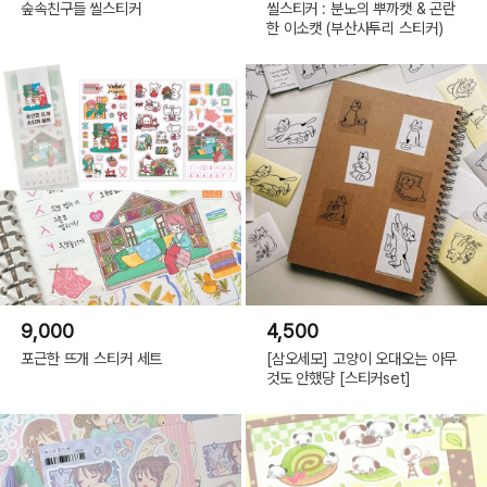
숲속친구들 씰스티커
씰스티커 : 분노의 뿌까캣 & 곤란
한 이소캣 (부산사투리 스티커)
9,000
4,500
포근한 뜨개 스티커 세트
[삼오세모] 고양이 오대오는 아무
것도 안했댱 [스티커set]