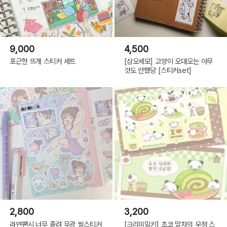
9,000
4,500
포근한 뜨개 스티커 세트
[삼오세모] 고양이 오대오는 아무
것도 안했댱 [스티커set]
2,800
3,200
라연팬시 너무 졸려 무광 씰스티커
[크리미밀키] 초코 말차의 우정 스