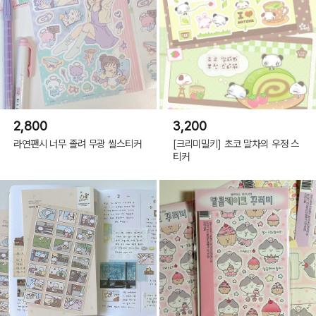
2,800
3,200
라연팬시 너무 졸려 무광 씰스티커
[크리미밀키] 초코 말차의 우정 스
티커