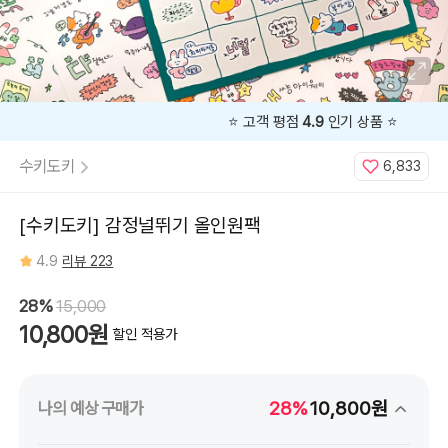
⭐️ 고객 평점
4.9
인기 상품 ⭐️
수키도키
6,833
[수키도키] 감정널뛰기 올인원팩
4.9
리뷰 223
28%
15,000
10,800원
할인 적용가
28%
10,800원
나의 예상 구매가