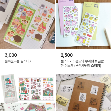
3,000
2,500
숲속친구들 씰스티커
씰스티커 : 분노의 뿌까캣 & 곤란
한 이소캣 (부산사투리 스티커)