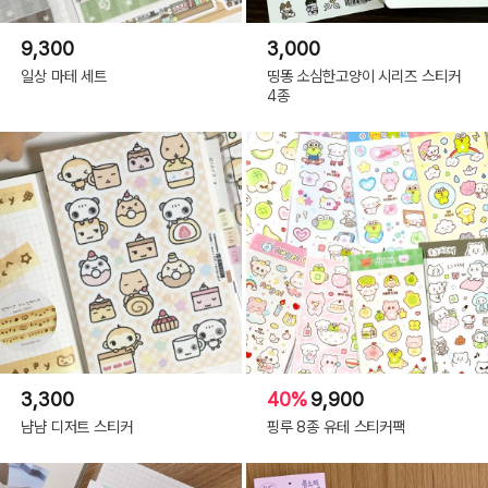
9,300
3,000
일상 마테 세트
띵똥 소심한고양이 시리즈 스티커
4종
3,300
40%
9,900
냠냠 디저트 스티커
핑루 8종 유테 스티커팩