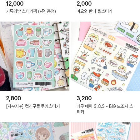
12,000
2,000
기록의밤 스티커팩 (+덤 증정)
마요와 판다 씰스티커
2,800
3,200
[자꾸자꾸] 컵친구들 투명스티커
너무 매워 S.O.S - BIG 모조지 스
티커