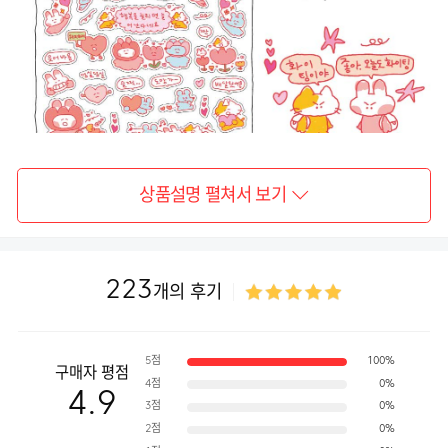
상품설명 펼쳐서 보기
223
개의 후기
5점
100%
구매자 평점
4점
0%
4.9
3점
0%
2점
0%