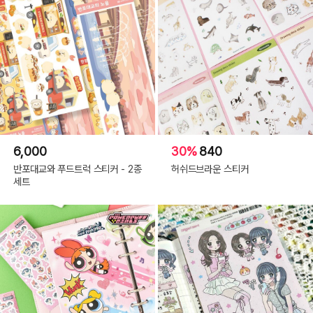
6,000
30%
840
반포대교와 푸드트럭 스티커 - 2종
허쉬드브라운 스티커
세트