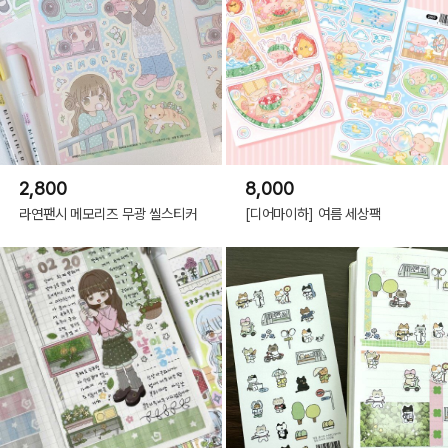
2,800
8,000
라연팬시 메모리즈 무광 씰스티커
[디어마이하] 여름 세상팩