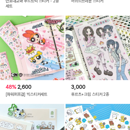
반포대교와 푸드트럭 스티커 - 2종
허쉬드브라운 스티커
세트
48%
2,600
3,000
[파워퍼프걸] 빅스티커세트
후르츠+크림 스티커 2종