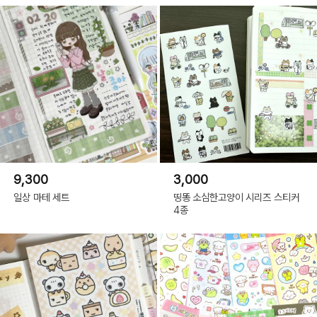
9,300
3,000
일상 마테 세트
띵똥 소심한고양이 시리즈 스티커
4종