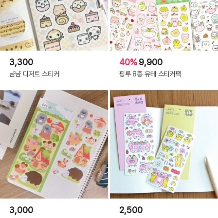
3,300
40%
9,900
냠냠 디저트 스티커
핑루 8종 유테 스티커팩
3,000
2,500