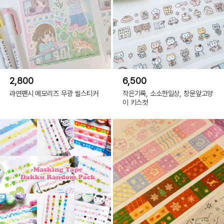
2,800
6,500
라연팬시 메모리즈 무광 씰스티커
작은기록, 소소한일상, 창문앞고양
이 키스컷