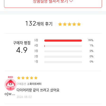
상품설명 펼쳐서 보기
132
개의 후기
5점
99%
구매자 평점
4점
1%
4.9
3점
0%
2점
0%
1점
0%
구매옵션
2.화이트버터
다이어리랑 같이 쓰려고 샀어요
ojw56**
2026.08.02