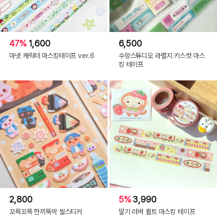
47%
1,600
6,500
마넷 캐릭터 마스킹테이프 ver.6
수앙스튜디오 라벨지 키스컷 마스
킹 테이프
2,800
5%
3,990
꼬륵꼬륵 한끼뚝딱 씰스티커
딸기 러버 퀼트 마스킹 테이프