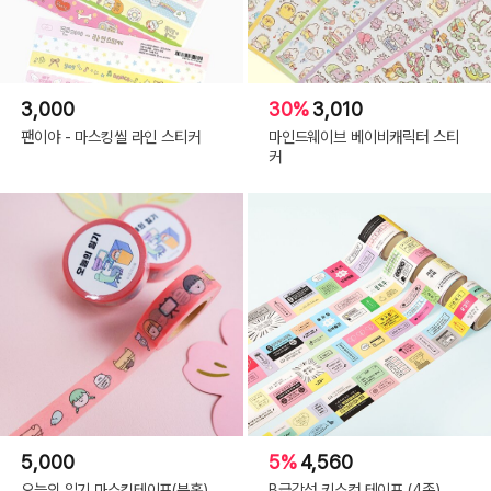
3,000
30%
3,010
팬이야 - 마스킹씰 라인 스티커
마인드웨이브 베이비캐릭터 스티
커
5,000
5%
4,560
오늘의 일기 마스킹테이프(분홍)
B급감성 키스컷 테이프 (4종)