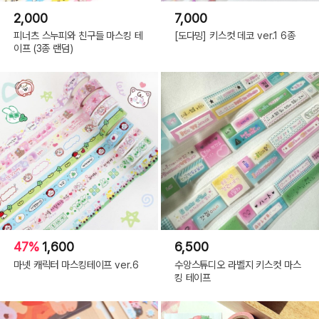
2,000
7,000
피너츠 스누피와 친구들 마스킹 테
[도다밍] 키스컷 데코 ver.1 6종
이프 (3종 랜덤)
47%
1,600
6,500
마넷 캐릭터 마스킹테이프 ver.6
수앙스튜디오 라벨지 키스컷 마스
킹 테이프