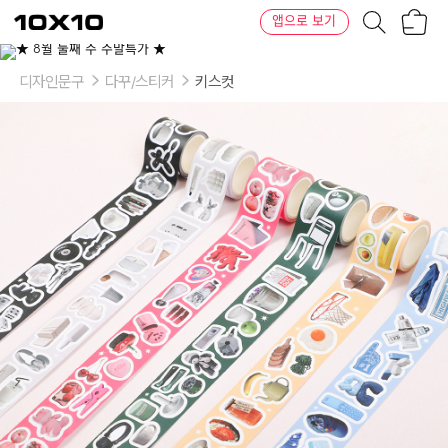
장
텐
앱으로 보기
바
바
구
이
이
니
텐
상
품
디자인문구
다꾸/스티커
키스컷
의
옵
션
-
디
자
인:
1.
블
랙
커
피,
2.
화
이
트
버
터,
3.
핑
크
체
리,
4.
그
린
체
어,
5.
옐
로