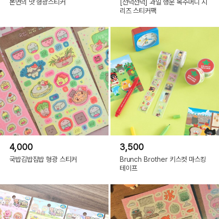
본연의 맛 형광스티커
[선덕선덕] 과일 행운 복주머니 시
리즈 스티커팩
4,000
3,500
국밥김밥집밥 형광 스티커
Brunch Brother 키스컷 마스킹
테이프