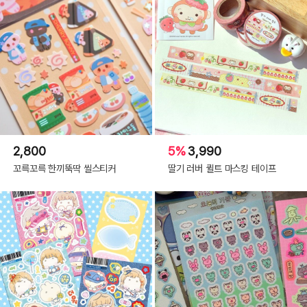
2,800
5%
3,990
꼬륵꼬륵 한끼뚝딱 씰스티커
딸기 러버 퀼트 마스킹 테이프