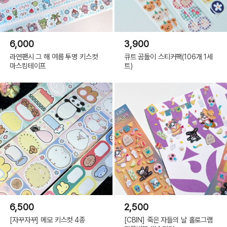
6,000
3,900
라연팬시 그 해 여름 투명 키스컷
큐트 곰돌이 스티커팩(106개 1세
마스킹테이프
트)
6,500
2,500
[자꾸자꾸] 메모 키스컷 4종
[CBIN] 죽은 자들의 날 홀로그램