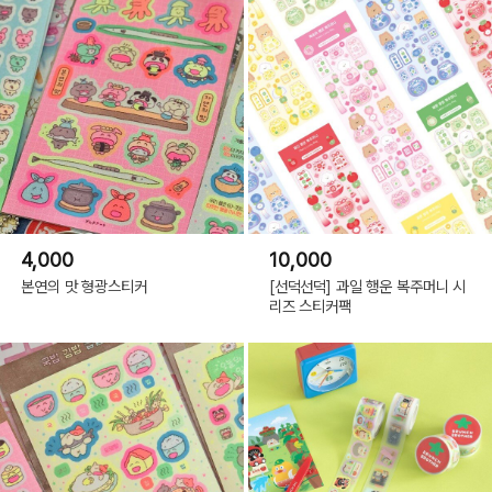
4,000
10,000
본연의 맛 형광스티커
[선덕선덕] 과일 행운 복주머니 시
리즈 스티커팩