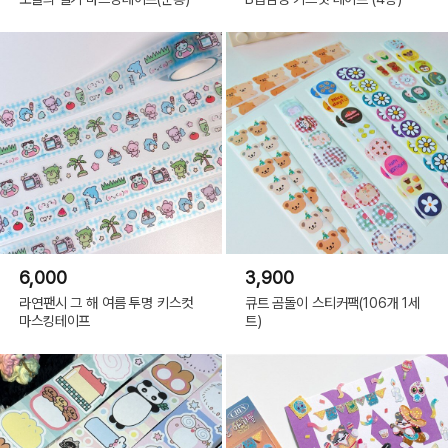
6,000
3,900
라연팬시 그 해 여름 투명 키스컷
큐트 곰돌이 스티커팩(106개 1세
마스킹테이프
트)