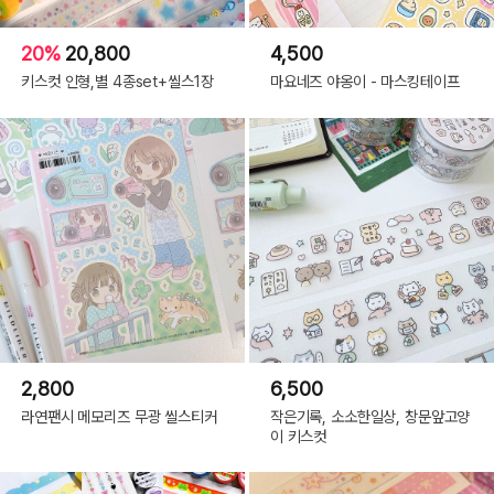
20%
20,800
4,500
키스컷 인형,별 4종set+씰스1장
마요네즈 야옹이 - 마스킹테이프
2,800
6,500
라연팬시 메모리즈 무광 씰스티커
작은기록, 소소한일상, 창문앞고양
이 키스컷