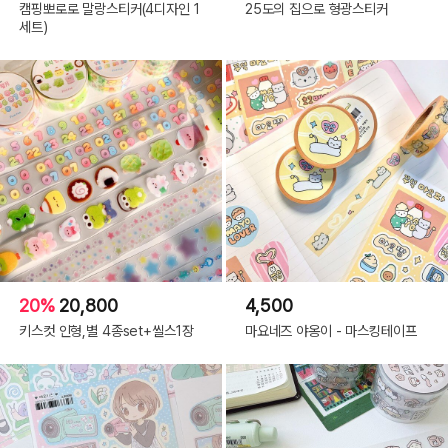
캠핑뽀로로 말랑스티커(4디자인 1
25도의 집으로 형광스티커
세트)
20%
20,800
4,500
키스컷 인형,별 4종set+씰스1장
마요네즈 야옹이 - 마스킹테이프