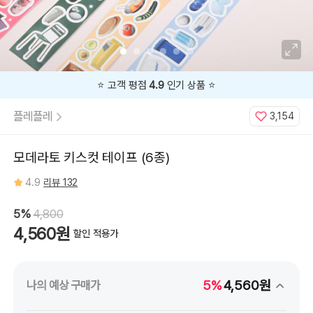
박
스,
6.
블
루
다
이
스
지금
5%
할인 중 🔥
플레플레
3,154
모데라토 키스컷 테이프 (6종)
4.9
리뷰 132
5%
4,800
4,560원
할인 적용가
5%
4,560원
나의 예상 구매가