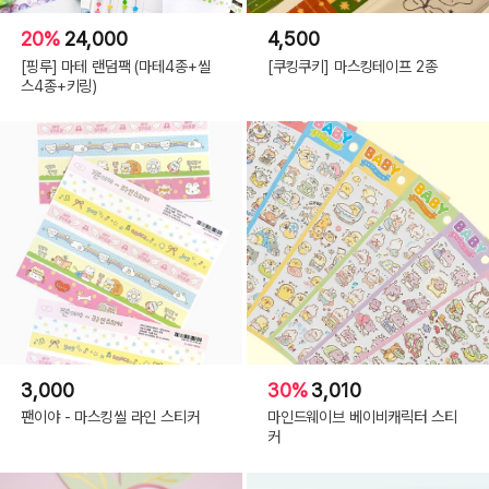
20%
24,000
4,500
[핑루] 마테 랜덤팩 (마테4종+씰
[쿠킹쿠키] 마스킹테이프 2종
스4종+키링)
3,000
30%
3,010
팬이야 - 마스킹씰 라인 스티커
마인드웨이브 베이비캐릭터 스티
커