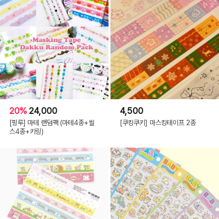
20%
24,000
4,500
[핑루] 마테 랜덤팩 (마테4종+씰
[쿠킹쿠키] 마스킹테이프 2종
스4종+키링)