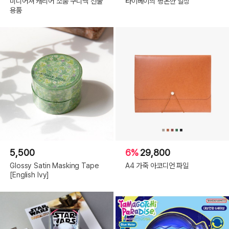
미니어쳐 캐리어 소품 구디백 선물
타이베이의 평온한 일상
용품
5,500
6%
29,800
Glossy Satin Masking Tape
A4 가죽 아코디언 파일
[English Ivy]