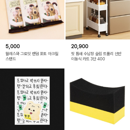
5,000
20,900
월레스와 그로밋 랜덤 포토 아크릴
핏 틈새 수납장 슬림 트롤리 선반
스탠드
이동식 카트 3단 400