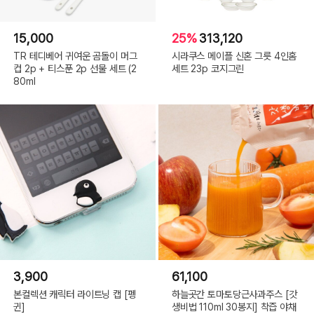
15,000
25%
313,120
TR 테디베어 귀여운 곰돌이 머그
시라쿠스 메이플 신혼 그릇 4인홈
컵 2p + 티스푼 2p 선물 세트 (2
세트 23p 코지그린
80ml
3,900
61,100
본컬렉션 캐릭터 라이트닝 캡 [펭
하늘곳간 토마토당근사과주스 [갓
귄]
생비법 110ml 30봉지] 착즙 야채