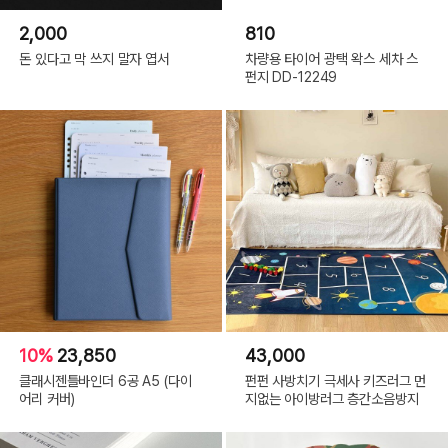
2,000
810
돈 있다고 막 쓰지 말자 엽서
차량용 타이어 광택 왁스 세차 스
펀지 DD-12249
10%
23,850
43,000
클래시젠틀바인더 6공 A5 (다이
펀펀 사방치기 극세사 키즈러그 먼
어리 커버)
지없는 아이방러그 층간소음방지