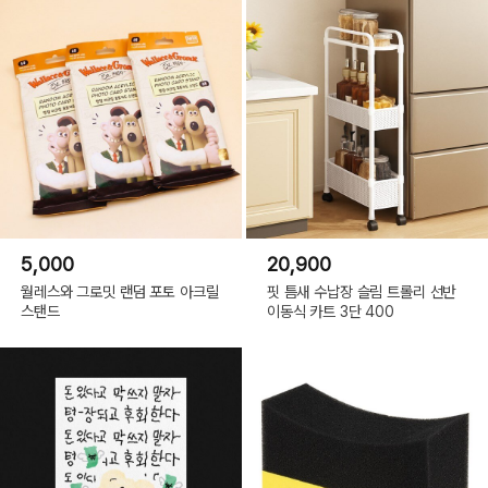
5,000
20,900
월레스와 그로밋 랜덤 포토 아크릴
핏 틈새 수납장 슬림 트롤리 선반
스탠드
이동식 카트 3단 400