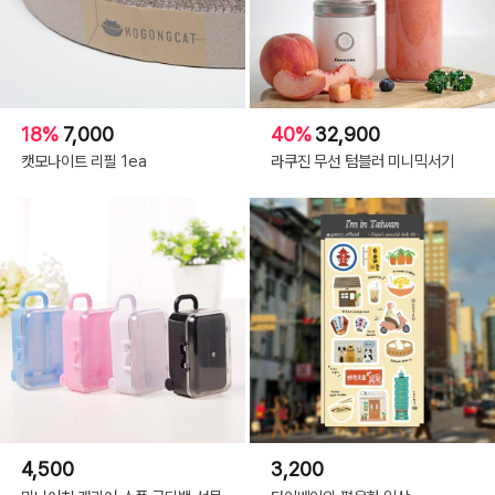
18%
7,000
40%
32,900
캣모나이트 리필 1ea
라쿠진 무선 텀블러 미니믹서기
4,500
3,200