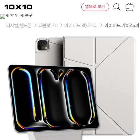
장
텐
앱으로 보기
바
바
구
이
이
니
텐
상
품
디지털/핸드폰
태블릿 PC
아이패드 액세서리
아이패드 케이스/
의
옵
션
-
색
상:
그
레
이,
블
랙