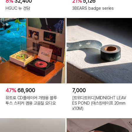
8%
32,400
21%
5,126
HGUC 뉴 건담
3BEARS badge series
47%
68,900
7,000
뮤트로 CD플레이어 가정용 블루
[트위디트위디]MIDNIGHT LEAV
투스 스피커 겸용 고음질 오디오
ES POND (마스킹테이프 20mm
x10M)