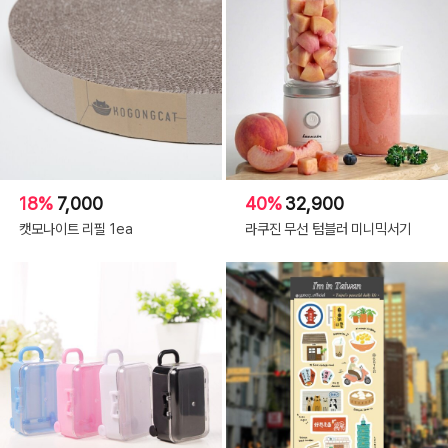
18%
7,000
40%
32,900
캣모나이트 리필 1ea
라쿠진 무선 텀블러 미니믹서기