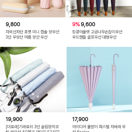
9,800
9%
9,600
자외선차단 포켓 미니 캡슐 양우산
킹콩아울렛 고급나무손잡이우산
3단 우양산 여름 양산 우산
우드핸들 골프우산 대형우산
19,900
17,900
[더로라]기라로쉬 3단 슬림암막코
아이디어 물받이 파스텔 자바라 우
팅 양우산-50첵크 데이지 E2402
산 6color