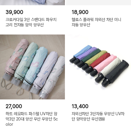
39,900
18,900
크로커다일 3단 스탠다드 파우치
헬로스 플라워 자외선 차단 미니
고리 전자동 암막 양우산
자동 양우산
27,000
13,400
하트 레오파드 파스텔 UV차단 암
자외선차단 3단자동 우양산 UV차
막3단 20대 양산 우산 우양산 5c
단 암막양산 우산겸용
olor