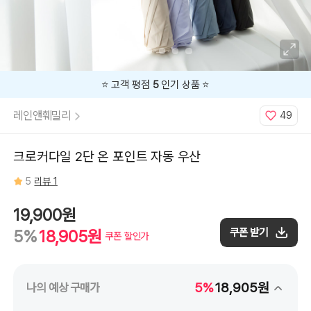
⭐️ 고객 평점
5
인기 상품 ⭐️
레인앤훼밀리
49
크로커다일 2단 온 포인트 자동 우산
5
리뷰 1
19,900원
쿠폰 받기
5%
18,905원
쿠폰 할인가
5%
18,905원
나의 예상 구매가