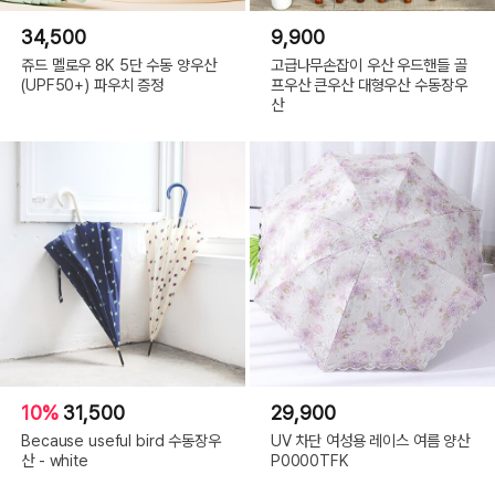
34,500
9,900
쥬드 멜로우 8K 5단 수동 양우산
고급나무손잡이 우산 우드핸들 골
(UPF50+) 파우치 증정
프우산 큰우산 대형우산 수동장우
산
10%
31,500
29,900
Because useful bird 수동장우
UV 차단 여성용 레이스 여름 양산
산 - white
P0000TFK