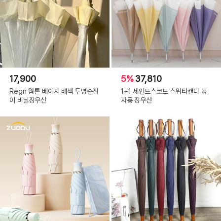
17,900
5%
37,810
Regn 웜톤 베이지 배색 투명손잡
1+1 세인트스코트 스위티캔디 늄
이 비닐장우산
자동 장우산