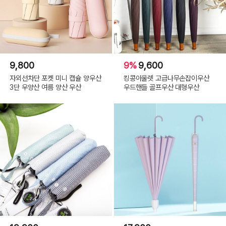
9,800
9%
9,600
자외선차단 포켓 미니 캡슐 양우산
킹콩아울렛 고급나무손잡이우산
3단 우양산 여름 양산 우산
우드핸들 골프우산 대형우산