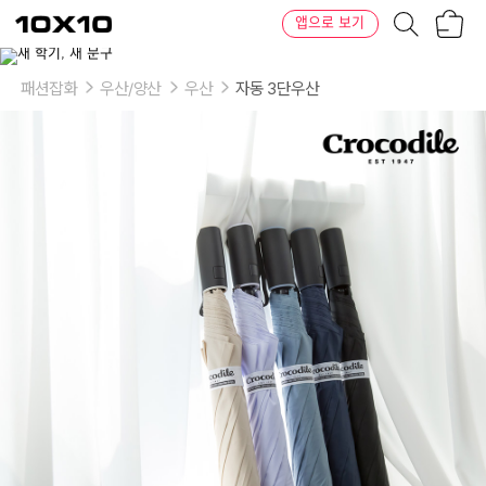
장
텐
앱으로 보기
바
바
구
이
이
니
텐
상
품
패션잡화
우산/양산
우산
자동 3단우산
의
옵
션
-
색
상:
네
이
비
(navy),
베
이
지
(beige),
블
랙
(black),
퍼
플
(purple)