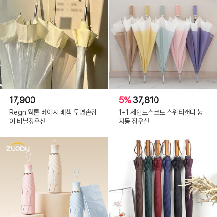
17,900
5%
37,810
Regn 웜톤 베이지 배색 투명손잡
1+1 세인트스코트 스위티캔디 늄
이 비닐장우산
자동 장우산