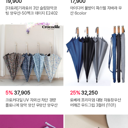
19,900
17,900
[더로라]기라로쉬 3단 슬림암막코
아이디어 물받이 파스텔 자바라 우
팅 양우산-50첵크 데이지 E2402
산 6color
5%
37,905
25%
32,250
크로커다일 UV 자외선 차단 경량
로베레 프리미엄 대형 자동장우산
플로니에 암막 양산 우양산 양우산
어깨끈 우드그립 3컬러 (1101)