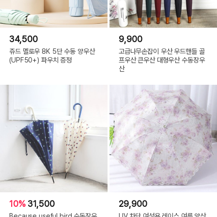
34,500
9,900
쥬드 멜로우 8K 5단 수동 양우산
고급나무손잡이 우산 우드핸들 골
(UPF50+) 파우치 증정
프우산 큰우산 대형우산 수동장우
산
10%
31,500
29,900
Because useful bird 수동장우
UV 차단 여성용 레이스 여름 양산