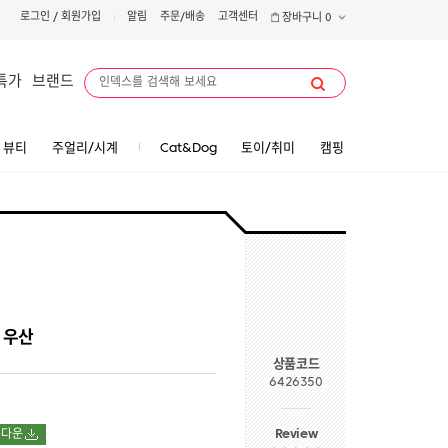
로그인
/
회원가입
알림
주문/배송
고객센터
장바구니
0
특가
브랜드
뷰티
주얼리/시계
Cat&Dog
토이/취미
캠핑
 우산
상품코드
6426350
Review
폰다운