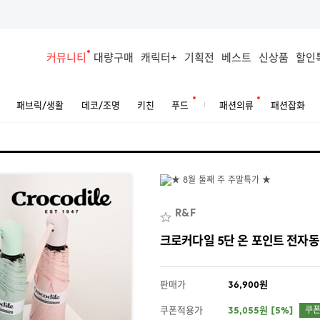
커뮤니티
대량구매
캐릭터+
기획전
베스트
신상품
할인
패브릭/생활
데코/조명
키친
푸드
패션의류
패션잡화
R&F
크로커다일 5단 온 포인트 전자동
판매가
36,900원
쿠폰적용가
35,055원 [5%]
쿠