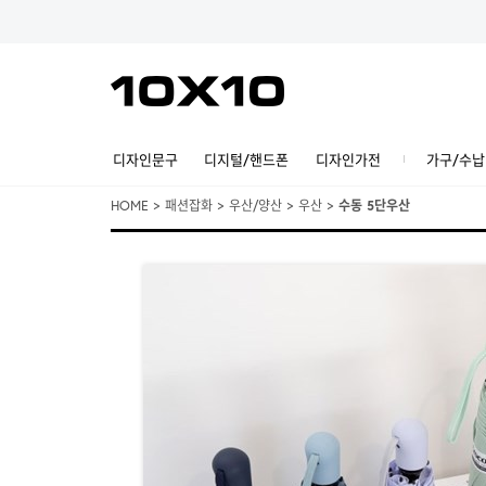
디자인문구
디지털/핸드폰
디자인가전
가구/수납
HOME
>
패션잡화
>
우산/양산
>
우산
>
수동 5단우산