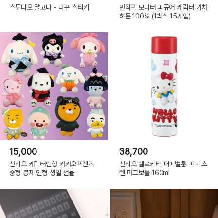
스튜디오 달고나 - 다꾸 스티커
먼작귀 모니터 피규어 캐릭터 가챠
히든 100% (1박스 15개입)
15,000
38,700
산리오 캐릭터인형 카카오프렌즈
산리오 헬로키티 퍼피벌룬 미니 스
중형 봉제 인형 생일 선물
텐 머그보틀 160ml