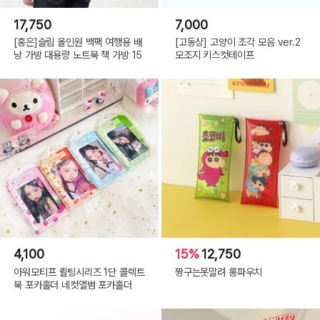
17,750
7,000
[홍은]슬림 올인원 백팩 여행용 배
[고동상] 고양이 조각 모음 ver.2
낭 가방 대용량 노트북 책 가방 15
모조지 키스컷테이프
4,100
15%
12,750
아워모티프 퀼팅시리즈 1단 콜렉트
짱구는못말려 롱파우치
북 포카홀더 네컷앨범 포카홀더