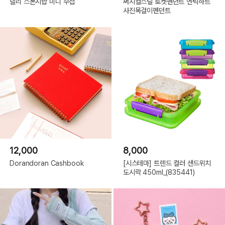
델리 스폰지밥 미니 수첩
써지컬스틸 로켓펜던트 엔틱하트
사진목걸이펜던트
12,000
8,000
Dorandoran Cashbook
[시스테마] 트렌드 컬러 샌드위치
도시락 450ml_(835441)