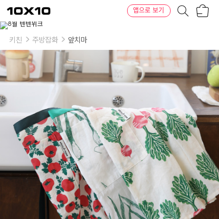
장
텐
앱으로 보기
바
바
구
이
이
니
텐
상
품
키친
주방잡화
앞치마
의
옵
션
-
패
턴:
토
마
토,
파,
열
무
콜
라
비