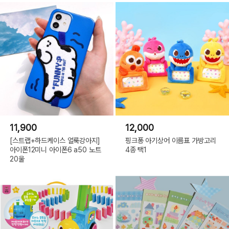
11,900
12,000
[스트랩+하드케이스 얼룩강아지]
핑크퐁 아기상어 이름표 가방고리
아이폰12미니 아이폰6 a50 노트
4종 택1
20울