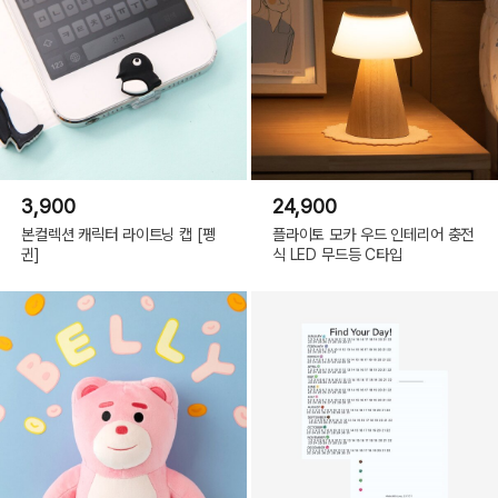
3,900
24,900
본컬렉션 캐릭터 라이트닝 캡 [펭
플라이토 모카 우드 인테리어 충전
귄]
식 LED 무드등 C타입