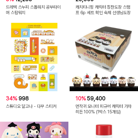
드레텍 스누피 스톱워치 공부타이
캐치티니핑 캐릭터 칭찬도장 스탬
머 스탑워치
프 6p 세트 확인 숙제 선생님도장
34%
998
10%
59,400
스튜디오 달고나 - 다꾸 스티커
먼작귀 모니터 피규어 캐릭터 가챠
히든 100% (1박스 15개입)