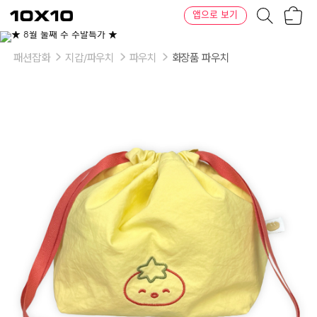
장
텐
앱으로 보기
바
바
구
이
니
텐
패션잡화
지갑/파우치
파우치
화장품 파우치