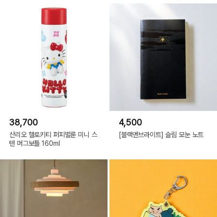
38,700
4,500
산리오 헬로키티 퍼피벌룬 미니 스
[블랙앤브라이트] 슬림 모눈 노트
텐 머그보틀 160ml