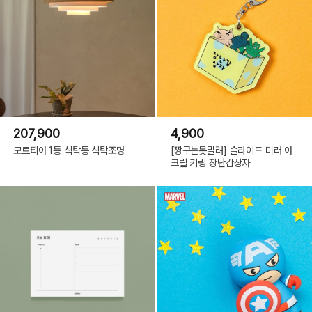
207,900
4,900
모르티아 1등 식탁등 식탁조명
[짱구는못말려] 슬라이드 미러 아
크릴 키링 장난감상자