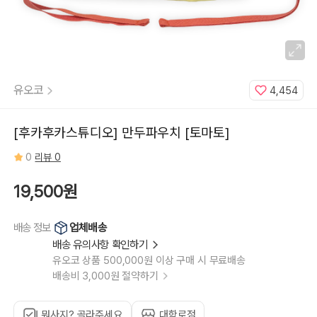
유오코
4,454
[후카후카스튜디오] 만두파우치 [토마토]
0
리뷰 0
19,500원
업체배송
배송 정보
배송 유의사항 확인하기
유오코 상품 500,000원 이상 구매 시 무료배송
배송비 3,000원 절약하기
뭐사지? 골라주세요
대학로점