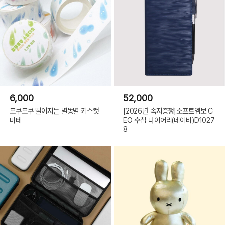
6,000
52,000
포쿠포쿠 떨어지는 별똥별 키스컷
[2026년 속지증정]소프트엠보 C
마테
EO 수첩 다이어리(네이비)D1027
8