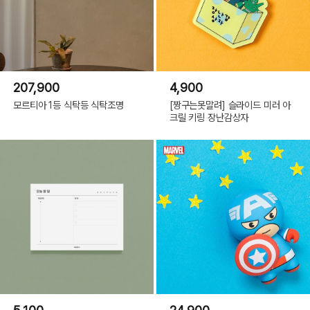
207,900
4,900
모르티아 1등 식탁등 식탁조명
[짱구는못말려] 슬라이드 미러 아
크릴 키링 장난감상자