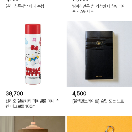
델리 스폰지밥 미니 수첩
병아리만두 삠 키스컷 마스킹 테이
프 - 2종 세트
38,700
4,500
산리오 헬로키티 퍼피벌룬 미니 스
[블랙앤브라이트] 슬림 모눈 노트
텐 머그보틀 160ml