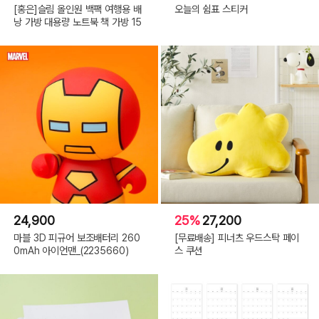
[홍은]슬림 올인원 백팩 여행용 배
오늘의 쉼표 스티커
낭 가방 대용량 노트북 책 가방 15
24,900
25%
27,200
마블 3D 피규어 보조배터리 260
[무료배송] 피너츠 우드스탁 페이
0mAh 아이언맨_(2235660)
스 쿠션