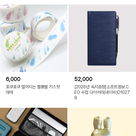
6,000
52,000
포쿠포쿠 떨어지는 별똥별 키스컷
[2026년 속지증정]소프트엠보 C
마테
EO 수첩 다이어리(네이비)D1027
8