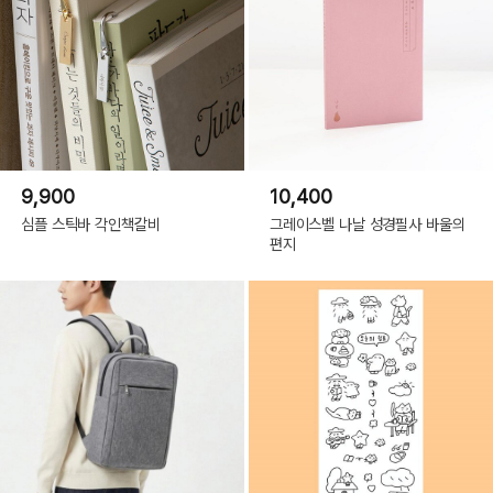
9,900
10,400
심플 스틱바 각인책갈비
그레이스벨 나날 성경필사 바울의
편지