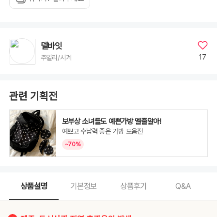
델바잇
17
주얼리/시계
관련 기획전
보부상 소녀들도 예쁜가방 멜줄알아!
예쁘고 수납력 좋은 가방 모음전
~70%
상품설명
기본정보
상품후기
Q&A