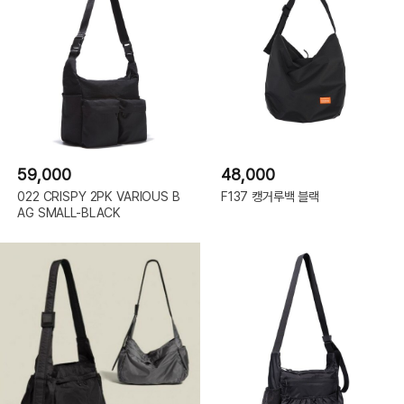
59,000
48,000
022 CRISPY 2PK VARIOUS B
F137 캥거루백 블랙
AG SMALL-BLACK