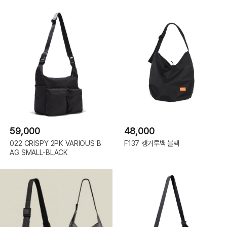
59,000
48,000
022 CRISPY 2PK VARIOUS B
F137 캥거루백 블랙
AG SMALL-BLACK