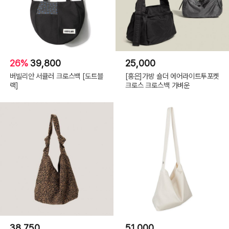
26%
39,800
25,000
버빌리안 서큘러 크로스백 [도트블
[홍은]가방 숄더 에어라이트투포켓
랙]
크로스 크로스백 가벼운
38,750
51,000