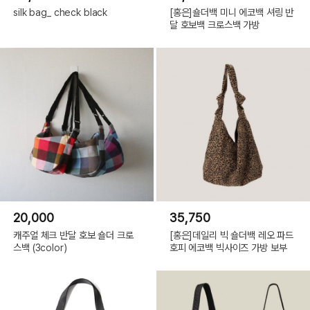
silk bag_ check black
[홍은]숄더백 미니 에코백 셔링 반
달 호보백 크로스백 가방
20,000
35,750
캐주얼 체크 반달 호보 숄더 크로
[홍은]데일리 빅 숄더백 레오 파드
스백 (3color)
호피 에코백 빅사이즈 가방 보부