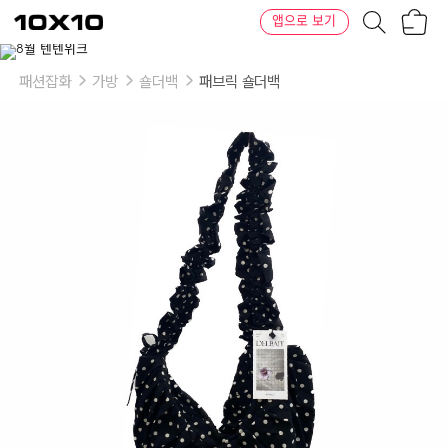
장
텐
앱으로 보기
바
바
구
이
니
텐
패션잡화
가방
숄더백
패브릭 숄더백