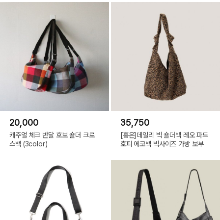
20,000
35,750
캐주얼 체크 반달 호보 숄더 크로
[홍은]데일리 빅 숄더백 레오 파드
스백 (3color)
호피 에코백 빅사이즈 가방 보부