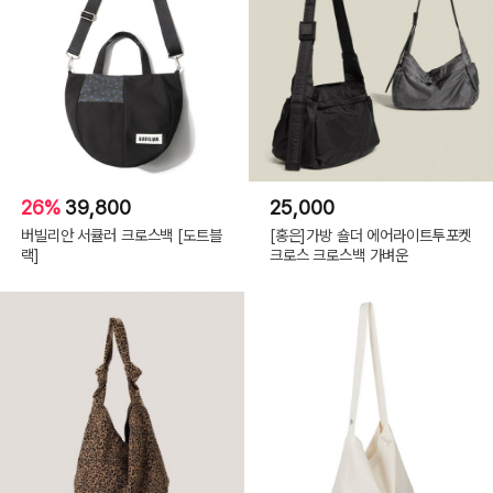
26%
39,800
25,000
버빌리안 서큘러 크로스백 [도트블
[홍은]가방 숄더 에어라이트투포켓
랙]
크로스 크로스백 가벼운