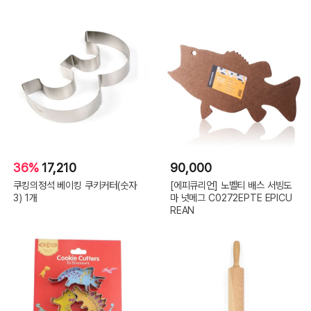
36%
17,210
90,000
쿠킹의정석 베이킹 쿠키커터(숫자
[에피큐리언] 노벨티 배스 서빙도
3) 1개
마 넛메그 C0272EPTE EPICU
REAN