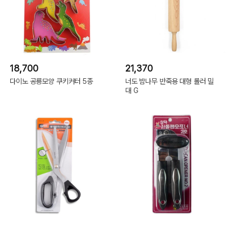
18,700
21,370
다이노 공룡모양 쿠키커터 5종
너도 밤나무 반죽용 대형 롤러 밀
대 G