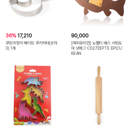
36%
17,210
90,000
쿠킹의정석 베이킹 쿠키커터(숫자
[에피큐리언] 노벨티 배스 서빙도
3) 1개
마 넛메그 C0272EPTE EPICU
REAN