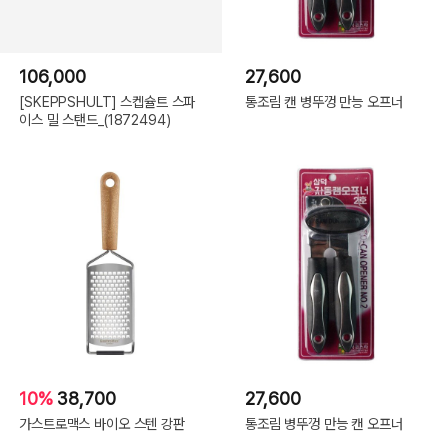
106,000
27,600
[SKEPPSHULT] 스켑슐트 스파
통조림 캔 병뚜껑 만능 오프너
이스 밀 스탠드_(1872494)
10%
38,700
27,600
가스트로맥스 바이오 스텐 강판
통조림 병뚜껑 만능 캔 오프너