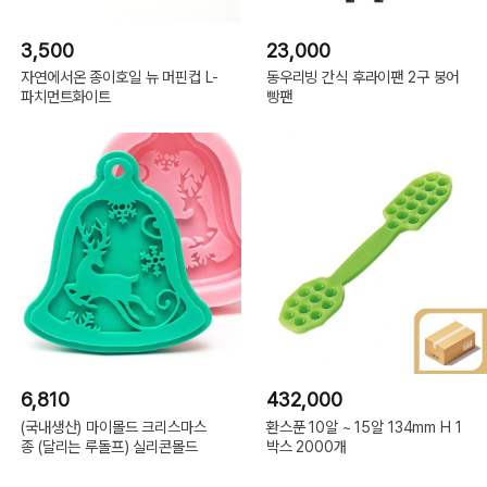
3,500
23,000
자연에서온 종이호일 뉴 머핀컵 L-
동우리빙 간식 후라이팬 2구 붕어
파치먼트화이트
빵팬
6,810
432,000
(국내생산) 마이몰드 크리스마스
환스푼 10알 ~ 15알 134mm H 1
종 (달리는 루돌프) 실리콘몰드
박스 2000개