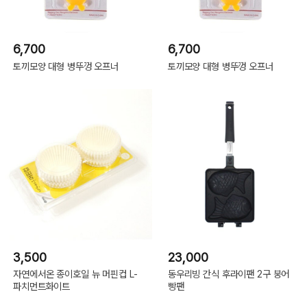
6,700
6,700
토끼모양 대형 병뚜껑 오프너
토끼모양 대형 병뚜껑 오프너
3,500
23,000
자연에서온 종이호일 뉴 머핀컵 L-
동우리빙 간식 후라이팬 2구 붕어
파치먼트화이트
빵팬