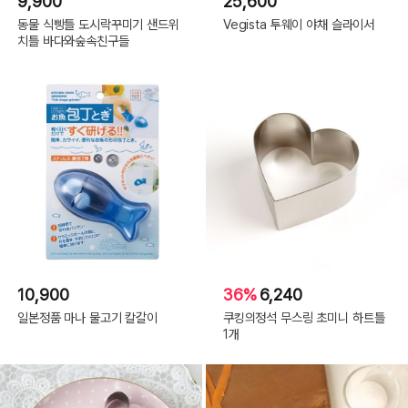
9,900
25,600
동물 식빵틀 도시락꾸미기 샌드위
Vegista 투웨이 야채 슬라이서
치틀 바다와숲속친구들
10,900
36%
6,240
일본정품 마나 물고기 칼갈이
쿠킹의정석 무스링 초미니 하트틀
1개