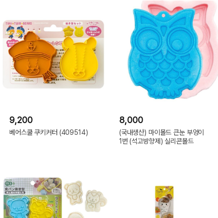
9,200
8,000
베어스쿨 쿠키커터 (409514)
(국내생산) 마이몰드 큰눈 부엉이
1번 (석고방향제) 실리콘몰드