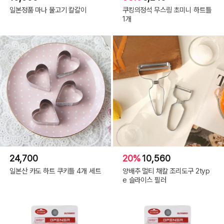
일본정품 마나 물고기 칼갈이
쿠킹의정석 무스링 초미니 하트틀
1개
24,700
20%
10,560
일본산 카도 하트 쿠키틀 4개 세트
양배추 멀티 채칼 조리도구 2typ
e 슬라이스 필러