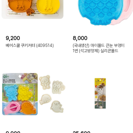
9,200
8,000
베어스쿨 쿠키커터 (409514)
(국내생산) 마이몰드 큰눈 부엉이
1번 (석고방향제) 실리콘몰드