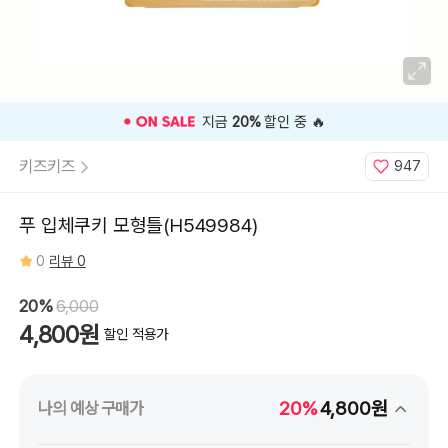
🎉 오늘 구매 찬스
OPEN
🎉
키즈키즈
947
푸 입체쿠키 모형틀(H549984)
0
리뷰 0
20%
6,000
4,800원
할인 적용가
20%
4,800원
나의 예상 구매가