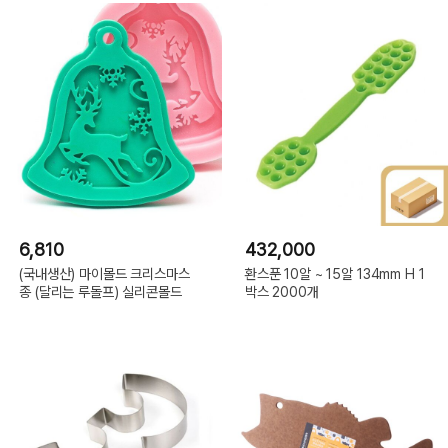
6,810
432,000
(국내생산) 마이몰드 크리스마스
환스푼 10알 ~ 15알 134mm H 1
종 (달리는 루돌프) 실리콘몰드
박스 2000개