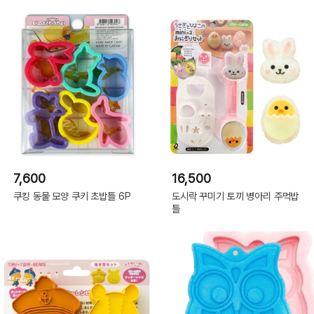
7,600
16,500
쿠킹 동물 모양 쿠키 초밥틀 6P
도시락 꾸미기 토끼 병아리 주먹밥
틀