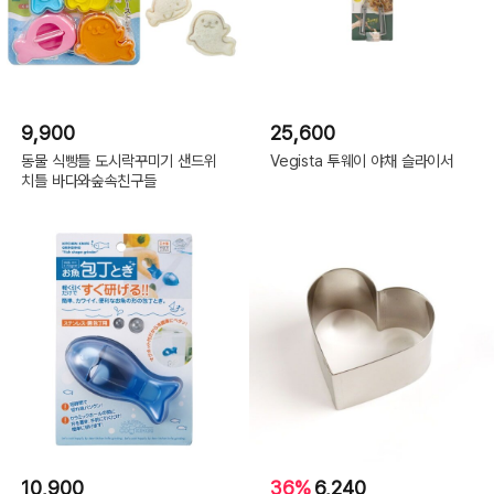
9,900
25,600
동물 식빵틀 도시락꾸미기 샌드위
Vegista 투웨이 야채 슬라이서
치틀 바다와숲속친구들
10,900
36%
6,240