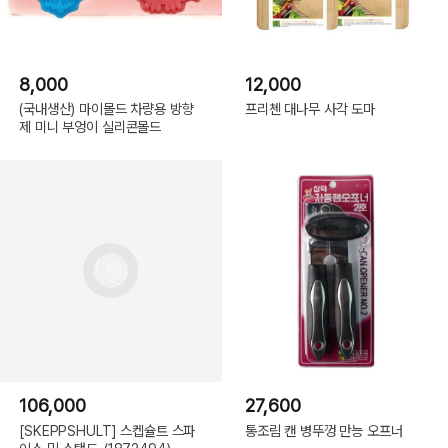
8,000
12,000
(국내생산) 마이몰드 차량용 방향
프리첸 대나무 사각 도마
제 미니 부엉이 실리콘몰드
106,000
27,600
[SKEPPSHULT] 스켑슐트 스파
통조림 캔 병뚜껑 만능 오프너