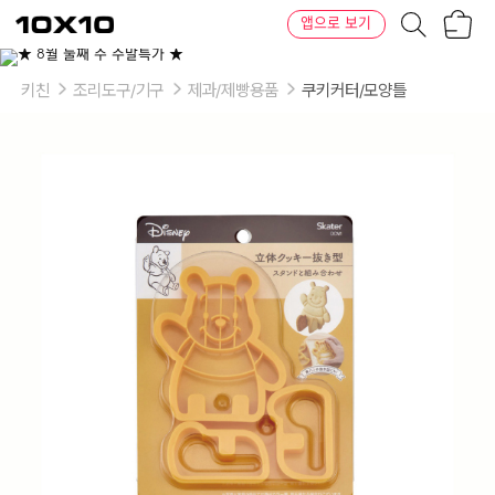
장
텐
앱으로 보기
바
바
구
이
니
텐
키친
조리도구/기구
제과/제빵용품
쿠키커터/모양틀