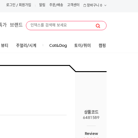
로그인
/
회원가입
알림
주문/배송
고객센터
장바구니
0
특가
브랜드
뷰티
주얼리/시계
Cat&Dog
토이/취미
캠핑
상품코드
6481589
Review