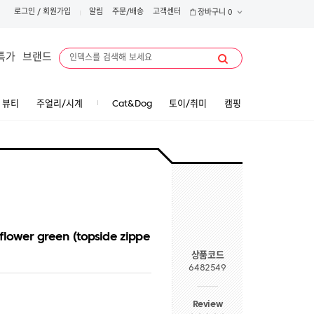
로그인
/
회원가입
알림
주문/배송
고객센터
장바구니
0
특가
브랜드
뷰티
주얼리/시계
Cat&Dog
토이/취미
캠핑
k flower green (topside zippe
상품코드
6482549
Review