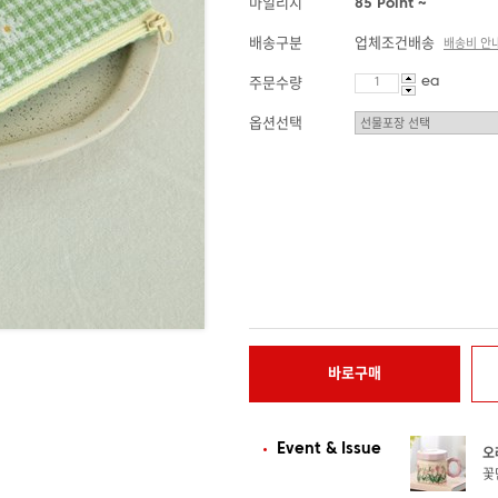
마일리지
85 Point ~
배송구분
업체조건배송
배송비 안
ea
주문수량
옵션선택
바로구매
Event & Issue
오
꽃