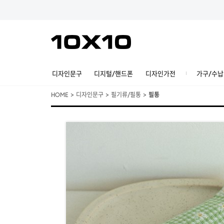
디자인문구
디지털/핸드폰
디자인가전
가구/수납
HOME
>
디자인문구
>
필기류/필통
>
필통