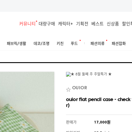
커뮤니티
대량구매
캐릭터+
기획전
베스트
신상품
할인
패브릭/생활
데코/조명
키친
푸드
패션의류
패션잡화
OUIOR
ouior flat pencil case - chec
r)
판매가
17,000원