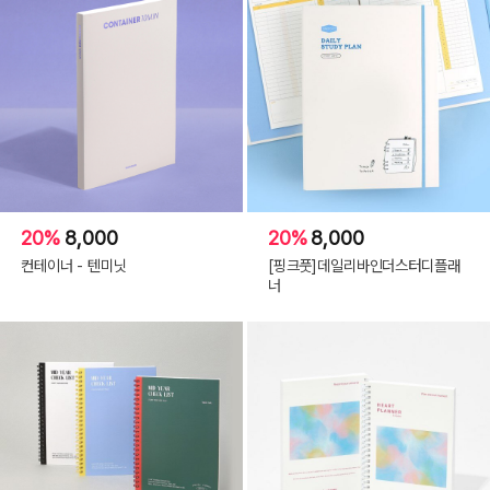
20%
8,000
20%
8,000
컨테이너 - 텐미닛
[핑크풋]데일리바인더스터디플래
너