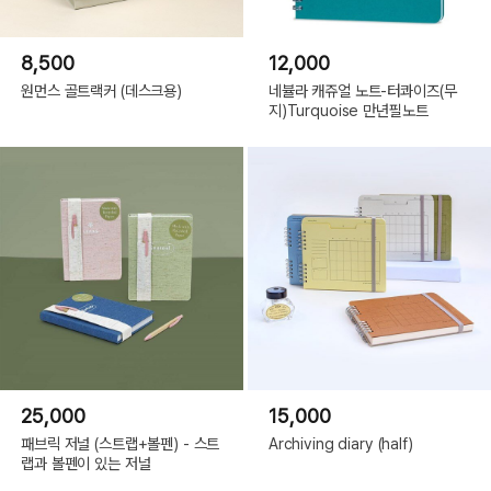
8,500
12,000
원먼스 골트랙커 (데스크용)
네뷸라 캐쥬얼 노트-터콰이즈(무
지)Turquoise 만년필노트
25,000
15,000
패브릭 저널 (스트랩+볼펜) - 스트
Archiving diary (half)
랩과 볼펜이 있는 저널