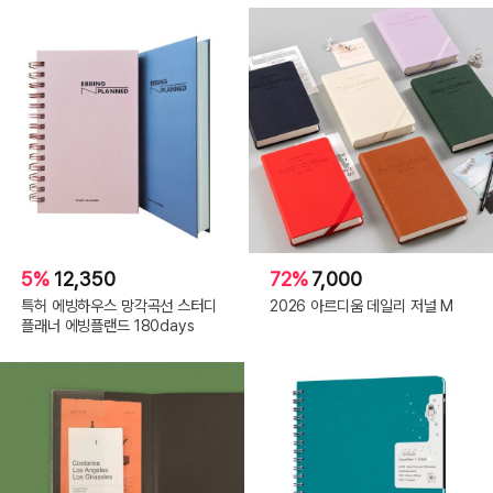
5%
12,350
72%
7,000
특허 에빙하우스 망각곡선 스터디
2026 아르디움 데일리 저널 M
플래너 에빙플랜드 180days