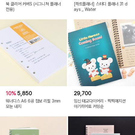
북 클리어 커버S (시그니쳐 플래너
[하트플래너] 스터디 플래너 31 d
전용)
ays _ Water
10%
5,850
29,700
워너디스 A6 6공 점보 리필 3mm
임신 태교다이어리 - 찍찍매지션
모눈 내지
아기히어로 커밍순