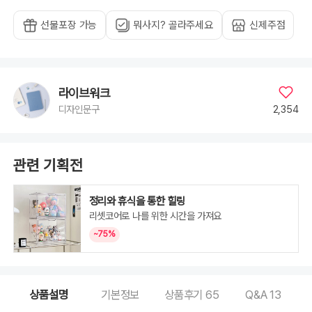
선물포장 가능
뭐사지? 골라주세요
신제주점
라이브워크
2,354
디자인문구
관련 기획전
정리와 휴식을 통한 힐링
리셋코어로 나를 위한 시간을 가져요
~75%
상품설명
기본정보
상품후기
65
Q&A
13