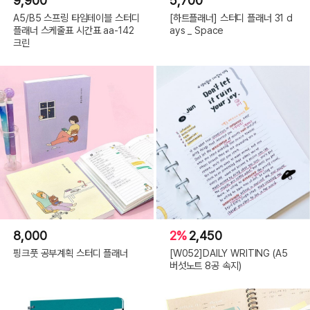
9,900
5,700
A5/B5 스프링 타임테이블 스터디
[하트플래너] 스터디 플래너 31 d
플래너 스케줄표 시간표 aa-142
ays _ Space
크린
8,000
2%
2,450
핑크풋 공부계획 스터디 플래너
[W052]DAILY WRITING (A5
버섯노트 8공 속지)