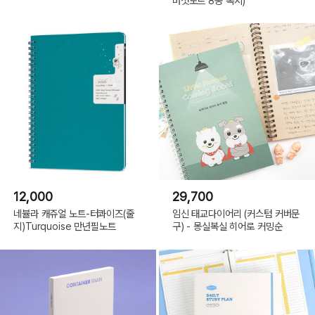
버섯노트 8공 속지)
12,000
29,700
네뷸라 캐쥬얼 노트-터콰이즈(줄
임신 태교다이어리 (커스텀 커버문
지)Turquoise 만년필노트
구) - 몽실복실 히어로 커밍순