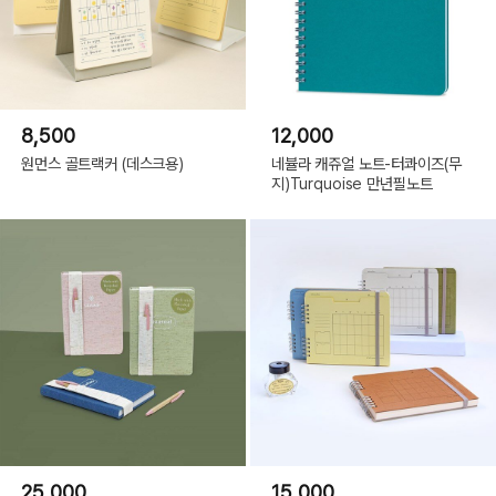
8,500
12,000
원먼스 골트랙커 (데스크용)
네뷸라 캐쥬얼 노트-터콰이즈(무
지)Turquoise 만년필노트
25,000
15,000