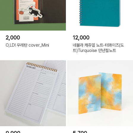
2,000
12,000
O,LD! 우레탄 cover_Mini
네뷸라 캐쥬얼 노트-터콰이즈(도
트)Turquoise 만년필노트