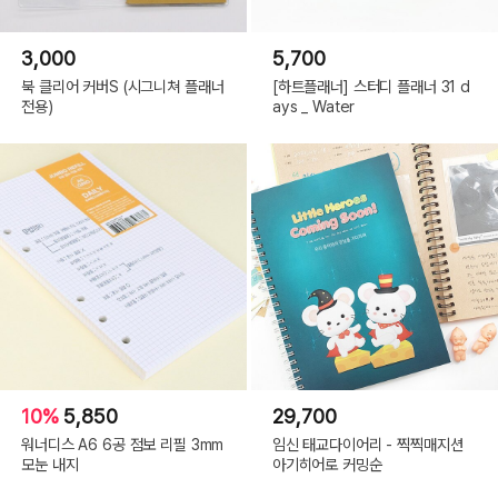
3,000
5,700
북 클리어 커버S (시그니쳐 플래너
[하트플래너] 스터디 플래너 31 d
전용)
ays _ Water
10%
5,850
29,700
워너디스 A6 6공 점보 리필 3mm
임신 태교다이어리 - 찍찍매지션
모눈 내지
아기히어로 커밍순