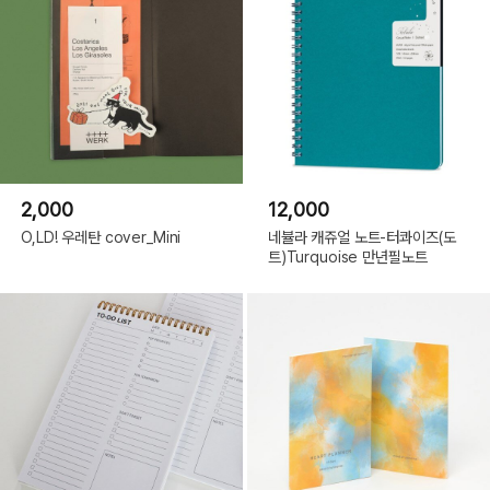
2,000
12,000
O,LD! 우레탄 cover_Mini
네뷸라 캐쥬얼 노트-터콰이즈(도
트)Turquoise 만년필노트