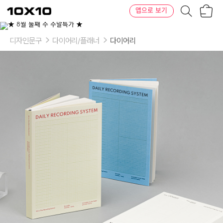
장
텐
앱으로 보기
바
바
구
이
이
니
텐
상
품
디자인문구
다이어리/플래너
다이어리
의
옵
션
-
색
상:
WHITE,
CREAM,
BLUE