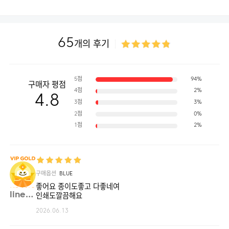
65
개의 후기
5점
94%
구매자 평점
4점
2%
4.8
3점
3%
2점
0%
1점
2%
구매옵션
BLUE
좋어요 종이도좋고 다좋네여
linea**
인쇄도깔끔해요
2026.06.13