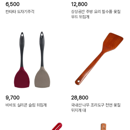
6,500
12,800
칸타타 도자기주걱
상상공간 주방 요리 필수품 옻칠
우드 뒤집개
9,700
28,800
비비또 실리콘 슬림 뒤집개
국내산 나무 조리도구 천연 옻칠
뒤지개 대