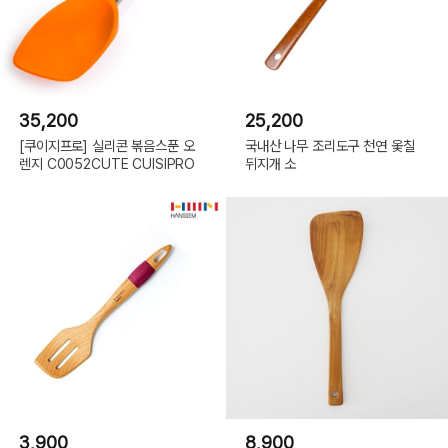
35,200
25,200
[쿠이지프로] 실리콘 볶음스푼 오
국내산 나무 조리도구 천연 옻칠
렌지 C0052CUTE CUISIPRO
뒤지개 소
3,900
8,900