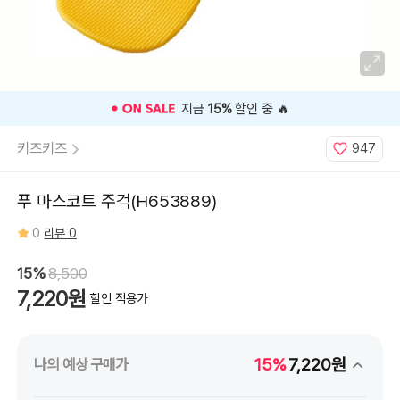
지금
15%
할인 중 🔥
키즈키즈
947
푸 마스코트 주걱(H653889)
0
리뷰 0
15%
8,500
7,220원
할인 적용가
15%
7,220원
나의 예상 구매가