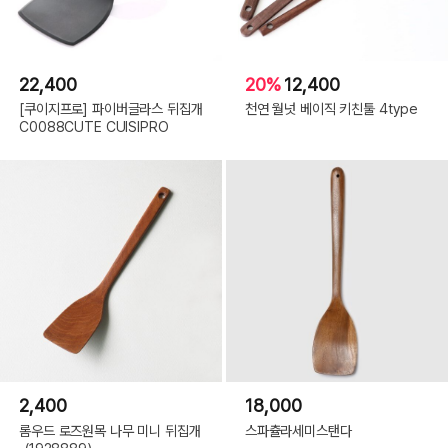
22,400
20%
12,400
[쿠이지프로] 파이버글라스 뒤집개
천연 월넛 베이직 키친툴 4type
C0088CUTE CUISIPRO
2,400
18,000
롬우드 로즈원목 나무 미니 뒤집개
스파츌라세미스탠다