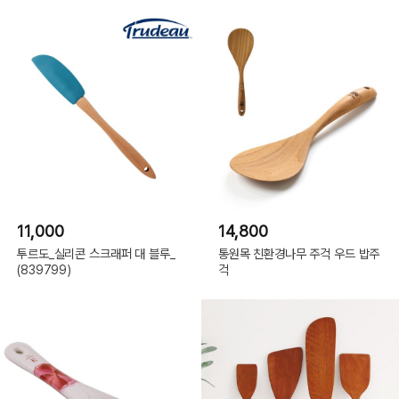
11,000
14,800
투르도_실리콘 스크래퍼 대 블루_
통원목 친환경나무 주걱 우드 밥주
(839799)
걱