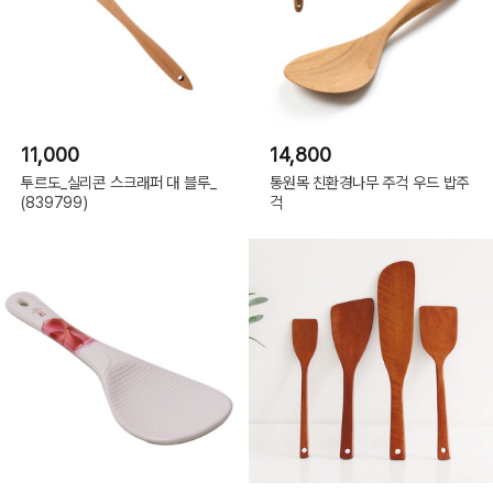
11,000
14,800
투르도_실리콘 스크래퍼 대 블루_
통원목 친환경나무 주걱 우드 밥주
(839799)
걱