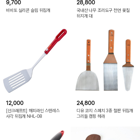
9,700
28,800
비비또 실리콘 슬림 뒤집개
국내산 나무 조리도구 천연 옻칠
뒤지개 대
12,000
24,800
[선크래프트] 해피라인 스텐레스
디유 코지 스페치 3종 철판 뒤집개
사각 뒤집개 NHL-08
그리들 캠핑 헤라