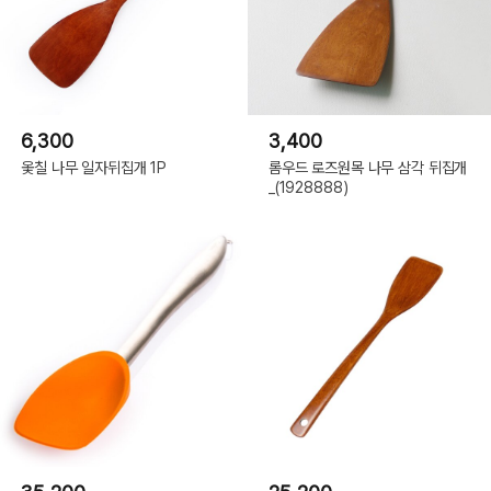
6,300
3,400
옻칠 나무 일자뒤집개 1P
롬우드 로즈원목 나무 삼각 뒤집개
_(1928888)