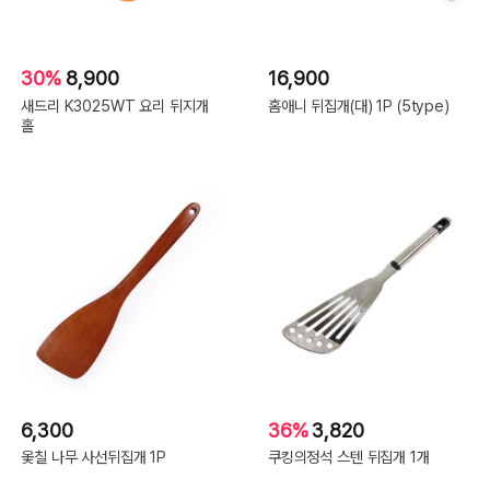
30%
8,900
16,900
새드리 K3025WT 요리 뒤지개
홈애니 뒤집개(대) 1P (5type)
홀
6,300
36%
3,820
옻칠 나무 사선뒤집개 1P
쿠킹의정석 스텐 뒤집개 1개