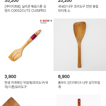
35,200
25,200
[쿠이지프로] 실리콘 볶음스푼 오
국내산 나무 조리도구 천연 옻칠
렌지 C0052CUTE CUISIPRO
뒤지개 소
3,900
8,900
한샘 리프와인 뒤집개/조리도구/국
롬우드 인디아티크 나무 삼각뒤집
자/스푼/요리도구
개