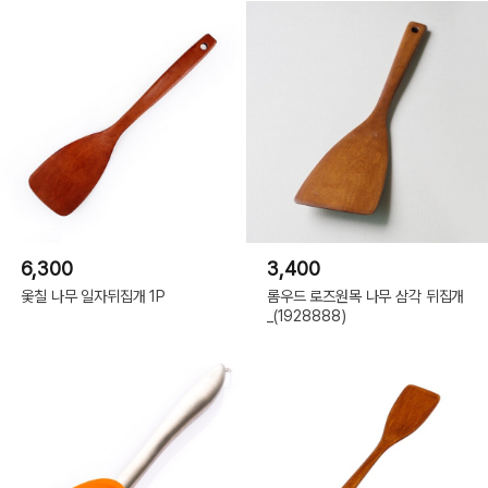
6,300
3,400
옻칠 나무 일자뒤집개 1P
롬우드 로즈원목 나무 삼각 뒤집개
_(1928888)