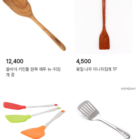
12,400
4,500
올비아 키친툴 원목 웨루 뉴-뒤집
옻칠 나무 미니뒤집개 1P
개 중