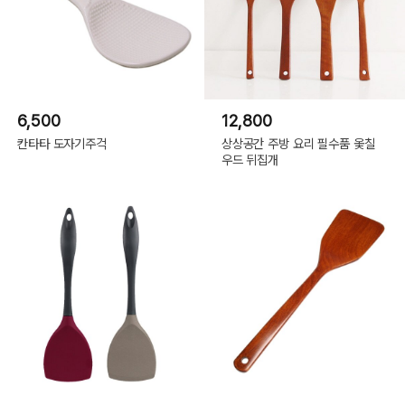
6,500
12,800
칸타타 도자기주걱
상상공간 주방 요리 필수품 옻칠
우드 뒤집개