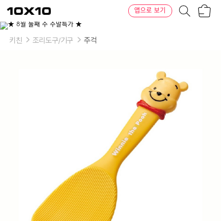
장
텐
앱으로 보기
바
바
구
이
니
텐
키친
조리도구/기구
주걱