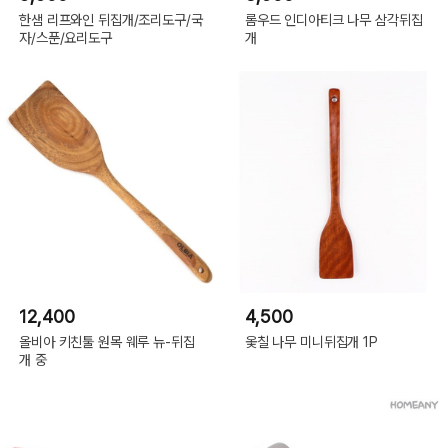
한샘 리프와인 뒤집개/조리도구/국
롬우드 인디아티크 나무 삼각뒤집
자/스푼/요리도구
개
12,400
4,500
올비아 키친툴 원목 웨루 뉴-뒤집
옻칠 나무 미니뒤집개 1P
개 중