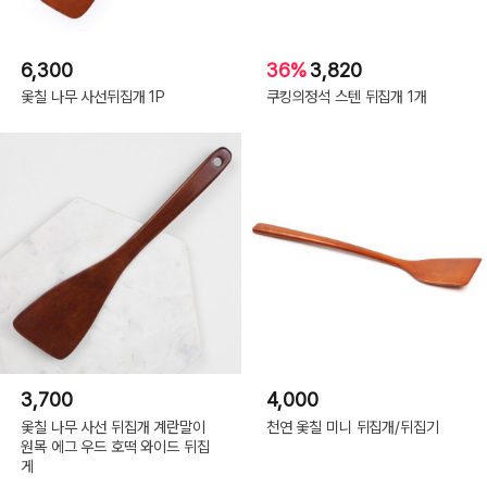
6,300
36%
3,820
옻칠 나무 사선뒤집개 1P
쿠킹의정석 스텐 뒤집개 1개
3,700
4,000
옻칠 나무 사선 뒤집개 계란말이
천연 옻칠 미니 뒤집개/뒤집기
원목 에그 우드 호떡 와이드 뒤집
게