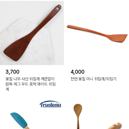
3,700
4,000
옻칠 나무 사선 뒤집개 계란말이
천연 옻칠 미니 뒤집개/뒤집기
원목 에그 우드 호떡 와이드 뒤집
게