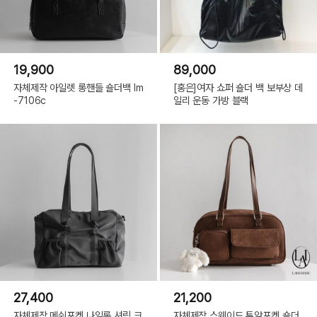
19,900
89,000
자체제작 아일렛 롱핸들 숄더백 lm
[홍은]여자 쇼퍼 숄더 백 보부상 데
-7106c
일리 운동 가방 블랙
27,400
21,200
자체제작 메쉬포켓 나일론 셔링 크
자체제작 스웨이드 투앞포켓 숄더