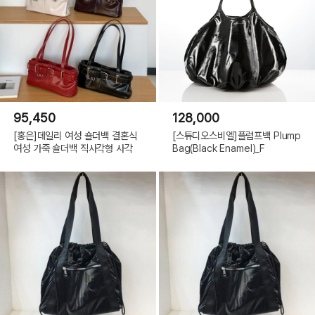
95,450
128,000
[홍은]데일리 여성 숄더백 결혼식
[스튜디오스비엘]플럼프백 Plump
여성 가죽 숄더백 직사각형 사각
Bag(Black Enamel)_F