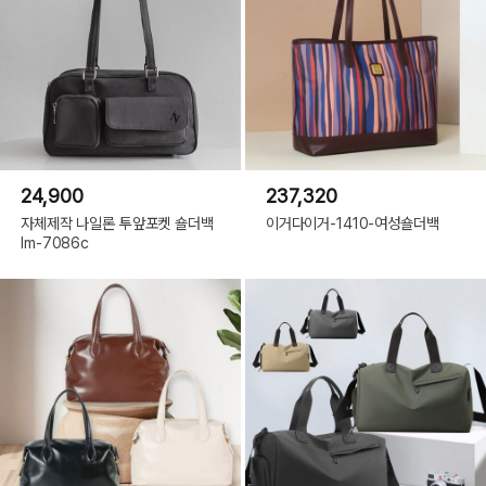
24,900
237,320
자체제작 나일론 투앞포켓 숄더백
이거다이거-1410-여성숄더백
lm-7086c