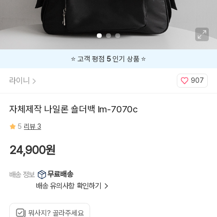
⭐️ 고객 평점
5
인기 상품 ⭐️
라이니
907
자체제작 나일론 숄더백 lm-7070c
5
리뷰 3
24,900원
무료배송
배송 정보
배송 유의사항 확인하기
뭐사지? 골라주세요