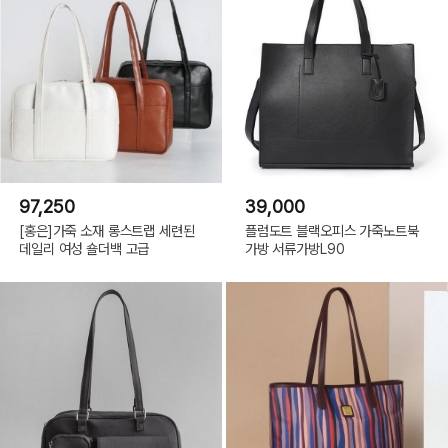
97,250
39,000
[홍은]가죽 소재 롱스트랩 세련된
플럼도트 블랙오피스 가죽노트북
데일리 여성 숄더백 고급
가방 서류가방L90