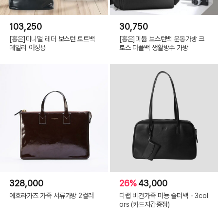
103,250
30,750
[홍은]미니멀 레더 보스턴 토트백
[홍은]미듐 보스턴백 운동가방 크
데일리 여성용
로스 더플백 생활방수 가방
328,000
26%
43,000
에흐라가즈 가죽 서류가방 2컬러
디랩 비건가죽 미뇽 숄더백 - 3col
ors (카드지갑증정)