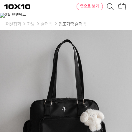
장
텐
앱으로 보기
바
바
구
이
이
니
텐
상
품
패션잡화
가방
숄더백
인조가죽 숄더백
의
옵
션
-
색
상:
사
이
즈:
블
랙:free