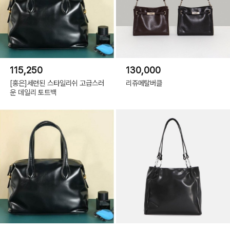
115,250
130,000
[홍은]세련된 스타일리쉬 고급스러
리쥬메탈버클
운 데일리 토트백