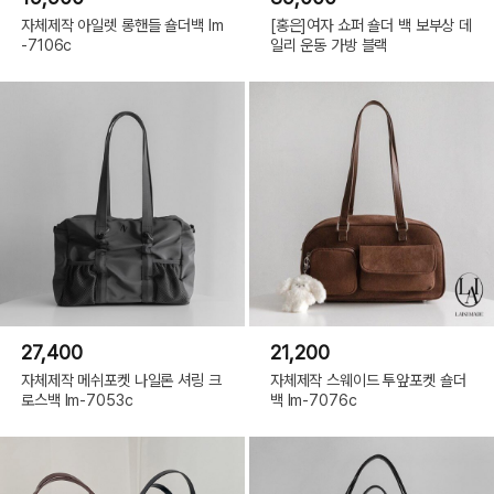
자체제작 아일렛 롱핸들 숄더백 lm
[홍은]여자 쇼퍼 숄더 백 보부상 데
-7106c
일리 운동 가방 블랙
27,400
21,200
자체제작 메쉬포켓 나일론 셔링 크
자체제작 스웨이드 투앞포켓 숄더
로스백 lm-7053c
백 lm-7076c