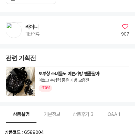
라이니
907
패션의류
관련 기획전
보부상 소녀들도 예쁜가방 멜줄알아!
예쁘고 수납력 좋은 가방 모음전
~70%
상품설명
기본정보
상품후기
3
Q&A
1
상품코드 : 6589004