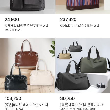
24,900
237,320
자체제작 나일론 투앞포켓 숄더백
이거다이거-1410-여성숄더백
lm-7086c
103,250
30,750
[홍은]미니멀 레더 보스턴 토트백
[홍은]미듐 보스턴백 운동가방 크
데일리 여성용
로스 더플백 생활방수 가방