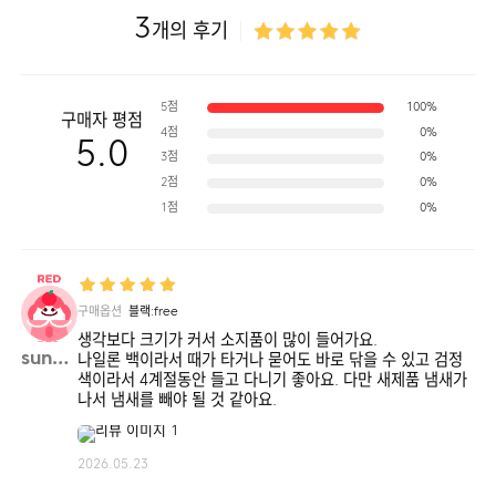
3
개의 후기
5점
100%
구매자 평점
4점
0%
5.0
3점
0%
2점
0%
1점
0%
구매옵션
블랙:free
생각보다 크기가 커서 소지품이 많이 들어가요.
sunmr**
나일론 백이라서 때가 타거나 묻어도 바로 닦을 수 있고 검정
색이라서 4계절동안 들고 다니기 좋아요. 다만 새제품 냄새가
나서 냄새를 빼야 될 것 같아요.
2026.05.23