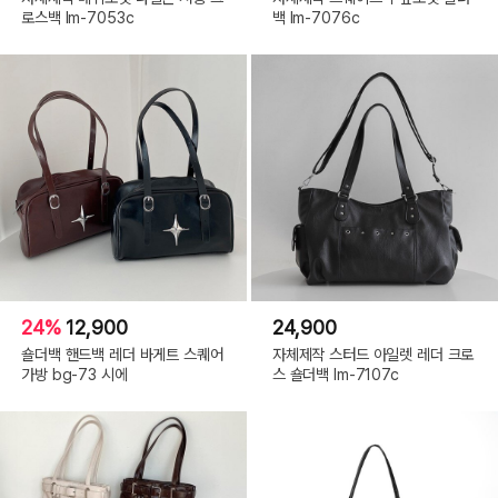
로스백 lm-7053c
백 lm-7076c
24%
12,900
24,900
숄더백 핸드백 레더 바게트 스퀘어
자체제작 스터드 아일렛 레더 크로
가방 bg-73 시에
스 숄더백 lm-7107c