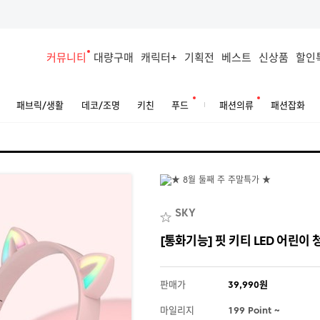
커뮤니티
대량구매
캐릭터+
기획전
베스트
신상품
할인
패브릭/생활
데코/조명
키친
푸드
패션의류
패션잡화
SKY
[통화기능] 핏 키티 LED 어린이
판매가
39,990원
마일리지
199 Point ~