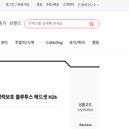
로그인
/
회원가입
알림
주문/배송
고객센터
장바구니
0
특가
브랜드
뷰티
주얼리/시계
Cat&Dog
토이/취미
캠핑
 청력보호 블루투스 헤드셋 H26
상품코드
6595484
Review